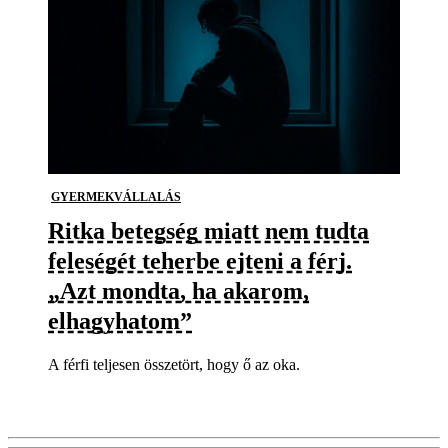
GYERMEKVÁLLALÁS
Ritka betegség miatt nem tudta
feleségét teherbe ejteni a férj.
„Azt mondta, ha akarom,
elhagyhatom”
A férfi teljesen összetört, hogy ő az oka.