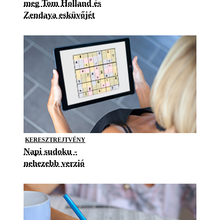
meg Tom Holland és
Zendaya esküvőjét
KERESZTREJTVÉNY
Napi sudoku -
nehezebb verzió