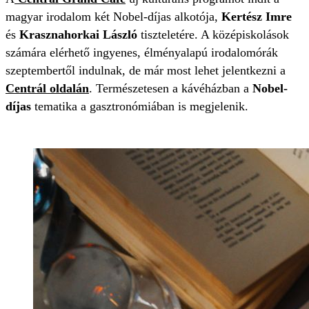
magyar irodalom két Nobel-díjas alkotója,
Kertész Imre
és
Krasznahorkai László
tiszteletére. A középiskolások
számára elérhető ingyenes, élményalapú irodalomórák
szeptembertől indulnak, de már most lehet jelentkezni a
Centrál oldalán
. Természetesen a kávéházban a
Nobel-
díjas
tematika a gasztronómiában is megjelenik.