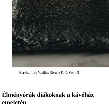
Kertész Imre Vaníliás Körtéje Fotó: Centrál
Élményórák diákoknak a kávéház
emeletén