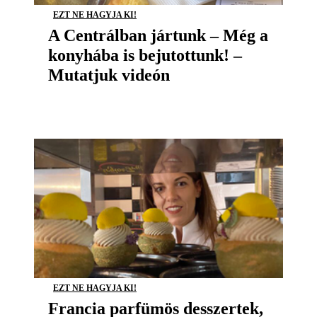
EZT NE HAGYJA KI!
A Centrálban jártunk – Még a
konyhába is bejutottunk! –
Mutatjuk videón
EZT NE HAGYJA KI!
Francia parfümös desszertek,