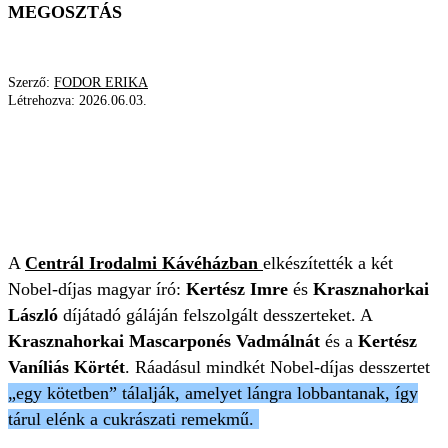
MEGOSZTÁS
Szerző:
FODOR ERIKA
Létrehozva:
2026.06.03.
KRASZNAHORKAI LÁSZLÓ
KERTÉSZ IMRE
KRASZNAHORKAI MASCARPONÉS VADMÁLNÁT
KERTÉSZ VANÍLIÁS KÖRTÉT
CENTRÁL GRAND CAFÉ
A
Centrál Irodalmi Kávéházban
elkészítették a két
Nobel-díjas magyar író:
Kertész Imre
és
Krasznahorkai
László
díjátadó gáláján felszolgált desszerteket. A
Krasznahorkai Mascarponés Vadmálnát
és a
Kertész
Vaníliás Körtét
. Ráadásul mindkét Nobel-díjas desszertet
„egy kötetben” tálalják, amelyet lángra lobbantanak, így
tárul elénk a cukrászati remekmű.