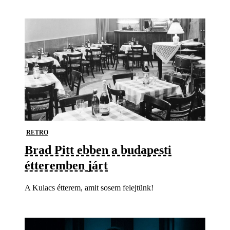
RETRO
Brad Pitt ebben a budapesti
étteremben járt
A Kulacs étterem, amit sosem felejtünk!