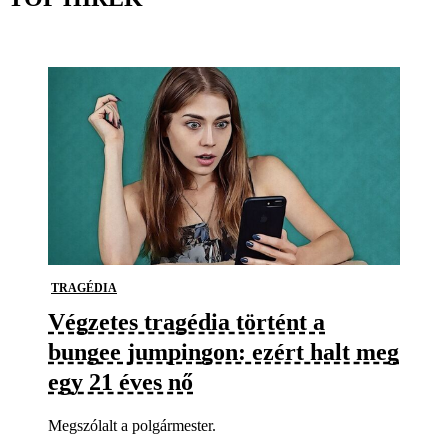
TRAGÉDIA
Végzetes tragédia történt a
bungee jumpingon: ezért halt meg
egy 21 éves nő
Megszólalt a polgármester.