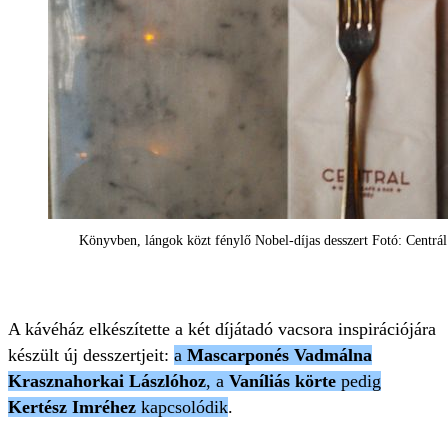
Könyvben, lángok közt fénylő Nobel-díjas desszert Fotó: Centrál
A kávéház elkészítette a két díjátadó vacsora inspirációjára
készült új desszertjeit:
a
Mascarponés Vadmálna
Krasznahorkai Lászlóhoz
, a
Vaníliás körte
pedig
Kertész Imréhez
kapcsolódik
.