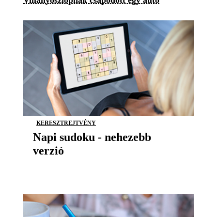
Villanyoszlopnak csapódott egy autó
KERESZTREJTVÉNY
Napi sudoku - nehezebb
verzió