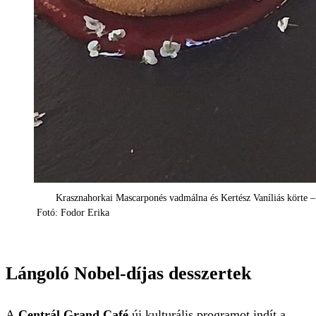
Krasznahorkai Mascarponés vadmálna és Kertész Vaníliás körte –
Fotó: Fodor Erika
Lángoló Nobel-díjas desszertek
A
Centrál Grand Café
új kulturális programot indít a