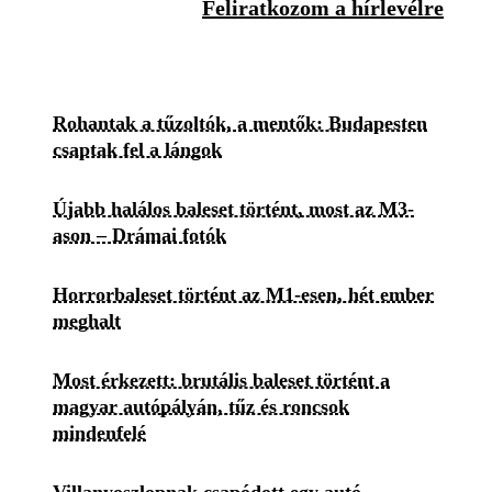
Feliratkozom a hírlevélre
Rohantak a tűzoltók, a mentők: Budapesten
csaptak fel a lángok
Újabb halálos baleset történt, most az M3-
ason – Drámai fotók
Horrorbaleset történt az M1-esen, hét ember
meghalt
Most érkezett: brutális baleset történt a
magyar autópályán, tűz és roncsok
mindenfelé