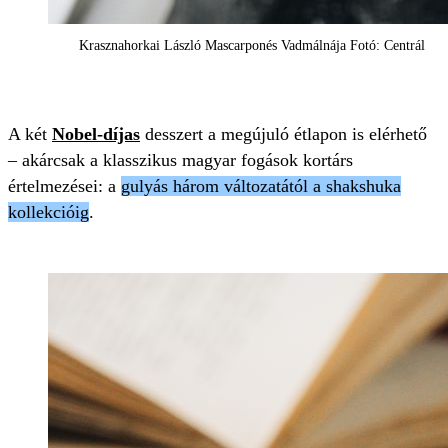
Krasznahorkai László Mascarponés Vadmálnája Fotó: Centrál
A két
Nobel-díjas
desszert a megújuló étlapon is elérhető
– akárcsak a klasszikus magyar fogások kortárs
értelmezései: a
gulyás három változatától a shakshuka
kollekcióig
.