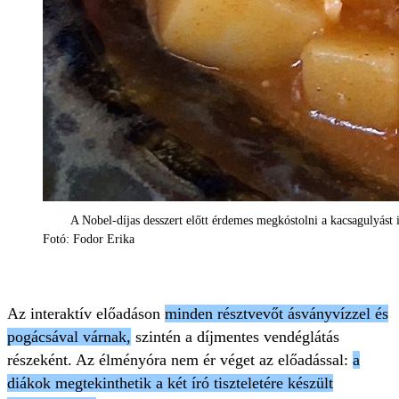
A Nobel-díjas desszert előtt érdemes megkóstolni a kacsagulyást i
Fotó: Fodor Erika
Az interaktív előadáson
minden résztvevőt ásványvízzel és
pogácsával várnak,
szintén a díjmentes vendéglátás
részeként. Az élményóra nem ér véget az előadással:
a
diákok megtekinthetik a két író tiszteletére készült