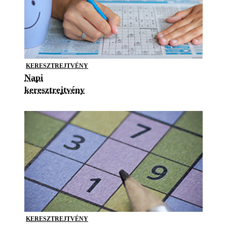
KERESZTREJTVÉNY
Napi
keresztrejtvény
KERESZTREJTVÉNY