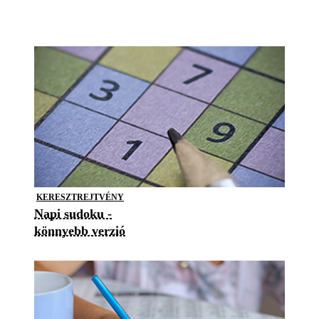
KERESZTREJTVÉNY
Napi sudoku -
könnyebb verzió