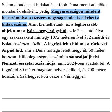
Sokan a budapesti hidakat és a főbb Duna-menti átkelőket
mondanák elsőként, pedig
Magyarországon mindent
beleszámolva a tízezres nagyságrendet is elérheti a
hidak száma.
Amit kiemelhetünk, az
a leghosszabb
objektum: a
Kőröshegyi völgyhíd
az M7-es autópálya
egy szakaszaként mintegy 1872 méteren ível át Zamárdi és
Balatonszárszó között. A
legrövidebb hidunk a ráckevei
Árpád híd
, ami a Duna holtága felett megy át, 68 méter
hosszan. Különlegességnek számít a
sátoraljaújhelyi
Nemzeti összetartozás hídja
, amit 2024-ben avattak fel. A
függőhíd 80 méter magasan helyezkedik el, és 700 méter
hosszú, a Szárhegyet köti össze a Várheggyel.