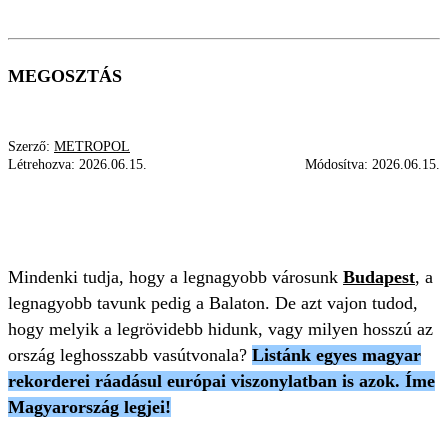
MEGOSZTÁS
Szerző:
METROPOL
Létrehozva:
2026.06.15.
Módosítva:
2026.06.15.
LÁTVÁNYOSSÁGOK
MAGYAR REKORD
ÉRDEKESSÉG
Mindenki tudja, hogy a legnagyobb városunk
Budapest
, a
legnagyobb tavunk pedig a Balaton. De azt vajon tudod,
hogy melyik a legrövidebb hidunk, vagy milyen hosszú az
ország leghosszabb vasútvonala?
Listánk egyes magyar
rekorderei ráadásul európai viszonylatban is azok. Íme
Magyarország legjei!