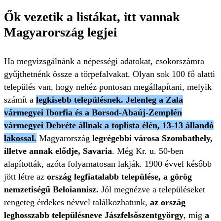
Ők vezetik a listákat, itt vannak
Magyarország legjei
Ha megvizsgálnánk a népességi adatokat, csokorszámra
gyűjthetnénk össze a törpefalvakat. Olyan sok 100 fő alatti
település van, hogy nehéz pontosan megállapítani, melyik
számít a
legkisebb településnek. Jelenleg a Zala
vármegyei Iborfia és a Borsod-Abaúj-Zemplén
vármegyei Debréte állnak a toplista élén, 13-13 állandó
lakossal.
Magyarország
legrégebbi városa
Szombathely,
illetve annak elődje, Savaria
. Még Kr. u. 50-ben
alapították, azóta folyamatosan lakják. 1900 évvel később
jött létre az
ország legfiatalabb települése, a görög
nemzetiségű Beloiannisz.
Jól megnézve a településeket
rengeteg érdekes névvel találkozhatunk,
az ország
leghosszabb településneve Jászfelsőszentgyörgy
, míg
a