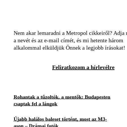
Nem akar lemaradni a Metropol cikkeiről? Adja
a nevét és az e-mail címét, és mi hetente három
alkalommal elküldjük Önnek a legjobb írásokat!
Feliratkozom a hírlevélre
Rohantak a tűzoltók, a mentők: Budapesten
csaptak fel a lángok
Újabb halálos baleset történt, most az M3-
ason – Drámai fotók