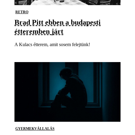
RETRO
Brad Pitt ebben a budapesti
étteremben járt
A Kulacs étterem, amit sosem felejtünk!
GYERMEKVÁLLALÁS