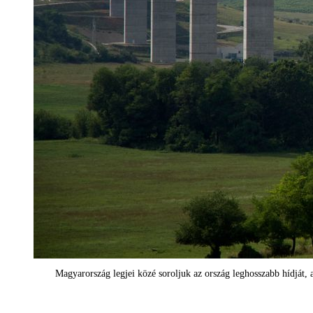
Magyarország legjei közé soroljuk az ország leghosszabb hídját,