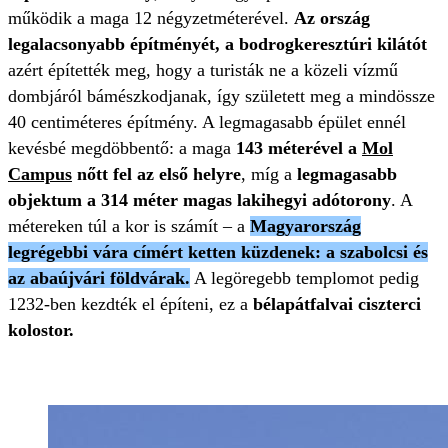
működik a maga 12 négyzetméterével.
Az ország
legalacsonyabb építményét, a bodrogkeresztúri kilátót
azért építették meg, hogy a turisták ne a közeli vízmű
dombjáról bámészkodjanak, így született meg a mindössze
40 centiméteres építmény. A legmagasabb épület ennél
kevésbé megdöbbentő: a maga
143 méterével a
Mol
Campus
nőtt fel az első helyre
, míg a
legmagasabb
objektum a 314 méter magas lakihegyi adótorony
. A
métereken túl a kor is számít – a
Magyarország
legrégebbi vára címért ketten küzdenek: a szabolcsi és
az abaújvári földvárak.
A legöregebb templomot pedig
1232-ben kezdték el építeni, ez a
bélapátfalvai ciszterci
kolostor.