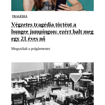
TRAGÉDIA
Végzetes tragédia történt a
bungee jumpingon: ezért halt meg
egy 21 éves nő
Megszólalt a polgármester.