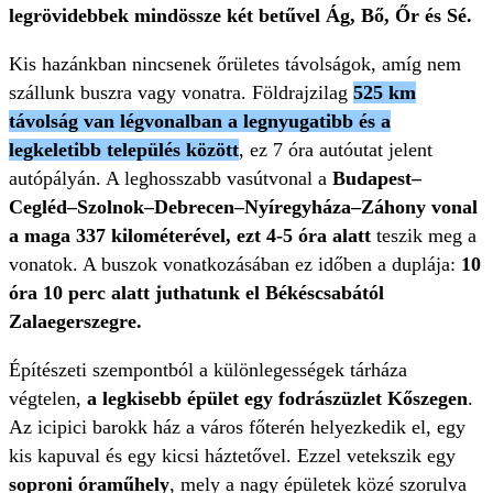
legrövidebbek mindössze két betűvel Ág, Bő, Őr és Sé.
Kis hazánkban nincsenek őrületes távolságok, amíg nem
szállunk buszra vagy vonatra. Földrajzilag
525 km
távolság van légvonalban a legnyugatibb és a
legkeletibb település között
, ez 7 óra autóutat jelent
autópályán. A leghosszabb vasútvonal a
Budapest–
Cegléd–Szolnok–Debrecen–Nyíregyháza–Záhony vonal
a maga 337 kilométerével, ezt 4-5 óra alatt
teszik meg a
vonatok. A buszok vonatkozásában ez időben a duplája:
10
óra 10 perc alatt juthatunk el Békéscsabától
Zalaegerszegre.
Építészeti szempontból a különlegességek tárháza
végtelen,
a legkisebb épület egy fodrászüzlet Kőszegen
.
Az icipici barokk ház a város főterén helyezkedik el, egy
kis kapuval és egy kicsi háztetővel. Ezzel vetekszik egy
soproni óraműhely
, mely a nagy épületek közé szorulva