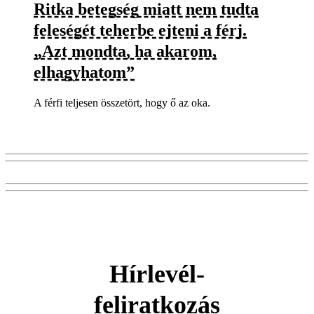
Ritka betegség miatt nem tudta
feleségét teherbe ejteni a férj.
„Azt mondta, ha akarom,
elhagyhatom”
A férfi teljesen összetört, hogy ő az oka.
Hírlevél-
feliratkozás