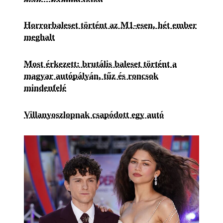
Horrorbaleset történt az M1-esen, hét ember
meghalt
Most érkezett: brutális baleset történt a
magyar autópályán, tűz és roncsok
mindenfelé
Villanyoszlopnak csapódott egy autó