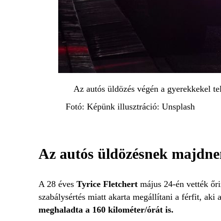
Az autós üldözés végén a gyerekkekel te
Fotó: Képünk illusztráció: Unsplash
Az autós üldözésnek majdnem
A 28 éves
Tyrice Fletchert
május 24-én vették őri
szabálysértés miatt akarta megállítani a férfit, ak
meghaladta a 160 kilométer/órát is.