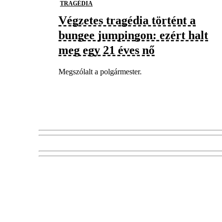
TRAGÉDIA
Végzetes tragédia történt a
bungee jumpingon: ezért halt
meg egy 21 éves nő
Megszólalt a polgármester.