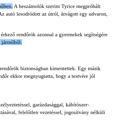
műben.
A beszámolók szerint Tyrice megpróbált
z autó lesodródott az útról, átvágott egy udvaron,
re érkező rendőrök azonnal a gyermekek segítségére
 járműből.
a rendőrök biztonságban kimentettek. Egy másik
ndőr ekkor megnyugtatta, hogy a testvére jól
élyeztetéssel, garázdasággal, kábítószer-
ásával, felelőtlen vezetéssel, jogosítvány nélküli