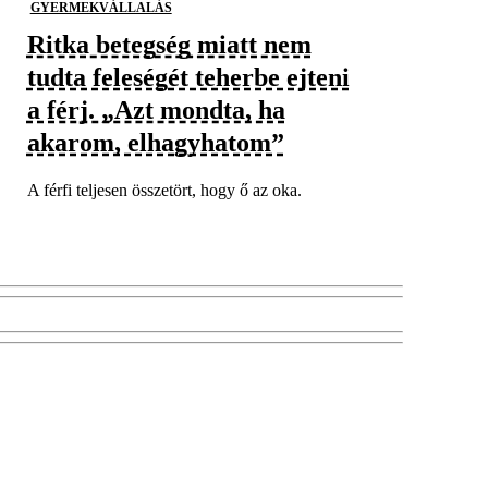
GYERMEKVÁLLALÁS
Ritka betegség miatt nem
tudta feleségét teherbe ejteni
a férj. „Azt mondta, ha
akarom, elhagyhatom”
A férfi teljesen összetört, hogy ő az oka.