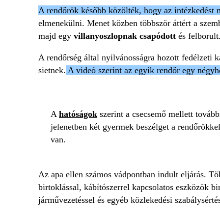
A rendőrök később közölték, hogy az intézkedést 
elmenekülni. Menet közben többször áttért a szembe
majd egy
villanyoszlopnak csapódott
és felborult
A rendőrség által nyilvánosságra hozott fedélzeti 
sietnek.
A videó szerint az egyik rendőr egy négyh
A
hatóságok
szerint a csecsemő mellett tovább
jelenetben két gyermek beszélget a rendőrökkel
van.
Az apa ellen számos vádpontban indult eljárás. Tö
birtoklással, kábítószerrel kapcsolatos eszközök bi
járművezetéssel és egyéb közlekedési szabálysértés