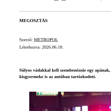
MEGOSZTÁS
Szerző:
METROPOL
Létrehozva:
2026.06.10.
AUTÓS ÜLDÖZÉS
VÁD
RENDŐRSÉG
Súlyos vádakkal kell szembenéznie egy apának,
kisgyermeke is az autóban tartózkodott.