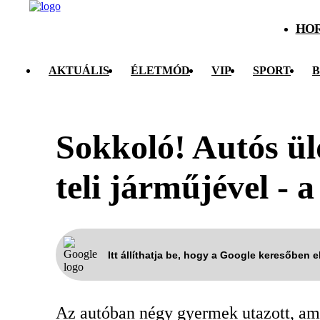
HO
AKTUÁLIS
ÉLETMÓD
VIP
SPORT
B
Sokkoló! Autós ül
teli járműjével - 
Itt állíthatja be, hogy a Google keresőben 
Az autóban négy gyermek utazott, ami