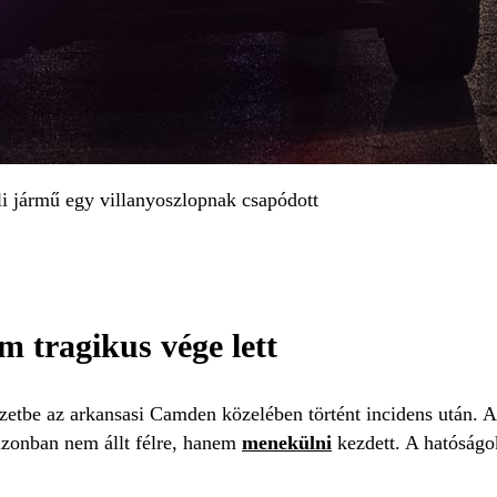
li jármű egy villanyoszlopnak csapódott
 tragikus vége lett
zetbe az arkansasi Camden közelében történt incidens után. A
i azonban nem állt félre, hanem
menekülni
kezdett. A hatóságo