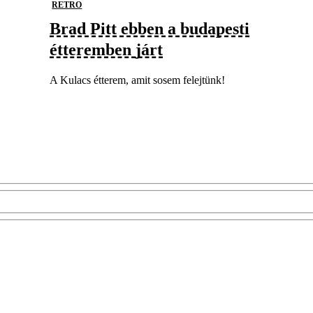
RETRO
Brad Pitt ebben a budapesti
étteremben járt
A Kulacs étterem, amit sosem felejtünk!