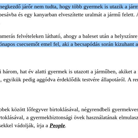
megkezdő járőr nem tudta, hogy több gyermek is utazik a jár
sávba és egy kanyarban elveszítette uralmát a jármű felett. A
.
kamerás felvételeken látható, ahogy a baleset után a helyszín
ónapos csecsemőt emel fel, aki a becsapódás során kizuhant a
i három, hat év alatti gyermek is utazott a járműben, akiket 
, egyikük pedig aggódva érdeklődik testvére állapotáról. A re
bbek között lőfegyver birtoklásával, négyrendbeli gyermekvesz
rtoklásával, a gyermekbiztonsági övek használatának elmulaszt
ekkel vádolják, írja a
People
.