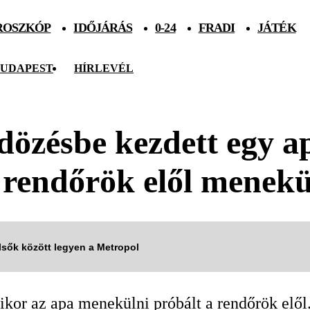
ROSZKÓP
IDŐJÁRÁS
0-24
FRADI
JÁTÉK
UDAPEST
HÍRLEVÉL
dözésbe kezdett egy a
a rendőrök elől menekü
elsők között legyen a Metropol
kor az apa menekülni próbált a rendőrök elől