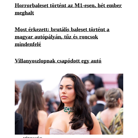
Horrorbaleset történt az M1-esen, hét ember
meghalt
Most érkezett: brutális baleset történt a
magyar autópályán, tűz és roncsok
mindenfelé
Villanyoszlopnak csapódott egy autó