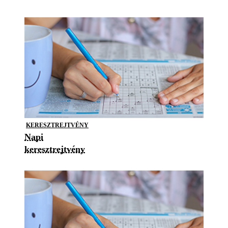
KERESZTREJTVÉNY
Napi
keresztrejtvény