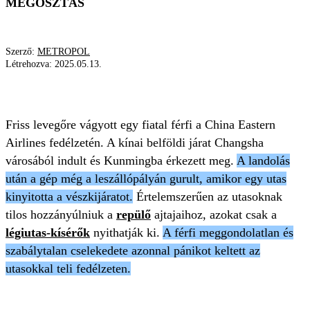
MEGOSZTÁS
Szerző:
METROPOL
Létrehozva:
2025.05.13.
REPÜLŐGÉP
VÉSZKIJÁRAT
PÁNIK
Friss levegőre vágyott egy fiatal férfi a China Eastern
Airlines fedélzetén. A kínai belföldi járat Changsha
városából indult és Kunmingba érkezett meg.
A landolás
után a gép még a leszállópályán gurult, amikor egy utas
kinyitotta a vészkijáratot.
Értelemszerűen az utasoknak
tilos hozzányúlniuk a
repülő
ajtajaihoz, azokat csak a
légiutas-kísérők
nyithatják ki.
A férfi meggondolatlan és
szabálytalan cselekedete azonnal pánikot keltett az
utasokkal teli fedélzeten.