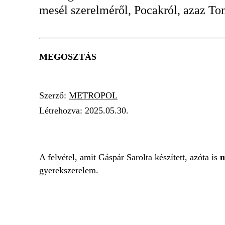
mesél szerelméről, Pocakról, azaz To
MEGOSZTÁS
Szerző:
METROPOL
Létrehozva:
2025.05.30.
SZERELMESPÁR
RÁDIÓ
GYEREKSZÁJ
A felvétel, amit Gáspár Sarolta készített, azóta is
m
gyerekszerelem.