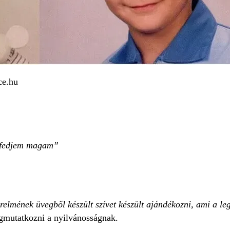
ce.hu
elfedjem magam
zerelmének üvegből készült szívet készült ajándékozni, ami a l
megmutatkozni a nyilvánosságnak.