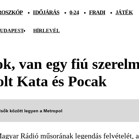
ROSZKÓP
IDŐJÁRÁS
0-24
FRADI
JÁTÉK
UDAPEST
HÍRLEVÉL
ok, van egy fiú szerel
olt Kata és Pocak
elsők között legyen a Metropol
agyar Rádió műsorának legendás felvételét, a