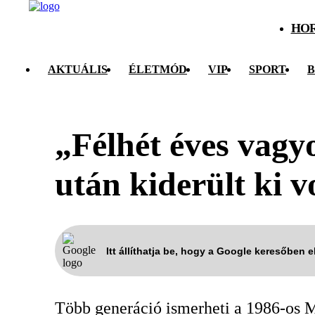
HO
AKTUÁLIS
ÉLETMÓD
VIP
SPORT
B
„Félhét éves vagy
után kiderült ki v
Itt állíthatja be, hogy a Google keresőben 
Több generáció ismerheti a 1986-os M