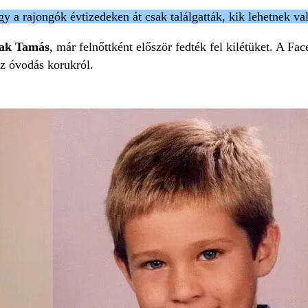
 a rajongók évtizedeken át csak találgatták, kik lehetnek va
ak Tamás
, már felnőttként először fedték fel kilétüket. A Fa
 az óvodás korukról.