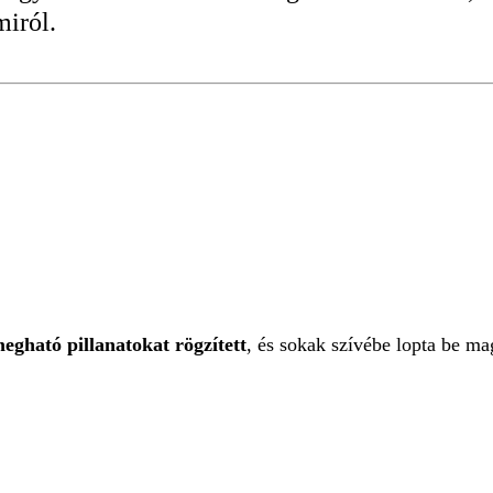
miról.
-TÖRTÉNET
egható pillanatokat rögzített
, és sokak szívébe lopta be m