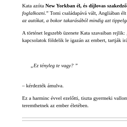
Kata azóta
New Yorkban él, és díjlovas szakedző
foglalkozni.
” Tomi családapává vált, Angliában élt
az autókat, a bokor takarásából mindig azt tippel
A történet legszebb üzenete Kata szavaiban rejlik
kapcsolatok földelik le igazán az embert, tartják i
Ez tényleg te vagy?
– kérdezték ámulva.
Ez a harminc évvel ezelőtti, tiszta gyermeki vall
teremthetnek az ember életében.