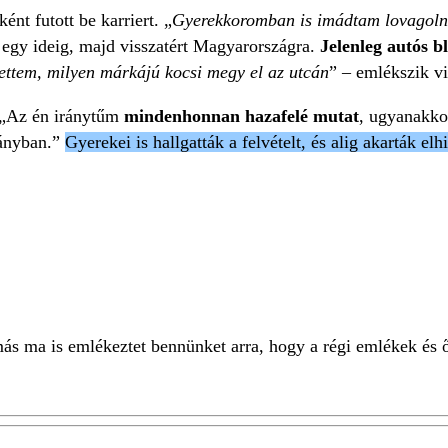
ként futott be karriert. „
Gyerekkoromban is imádtam lovagolni, 
 egy ideig, majd visszatért Magyarországra.
Jelenleg autós b
gettem, milyen márkájú kocsi megy el az utcán
” – emlékszik vi
: „Az én iránytűm
mindenhonnan hazafelé mutat
, ugyanakko
rányban.”
Gyerekei is hallgatták a felvételt, és alig akarták el
omás ma is emlékeztet bennünket arra, hogy a régi emlékek és 