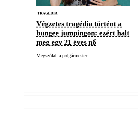
TRAGÉDIA
Végzetes tragédia történt a
bungee jumpingon: ezért halt
meg egy 21 éves nő
Megszólalt a polgármester.