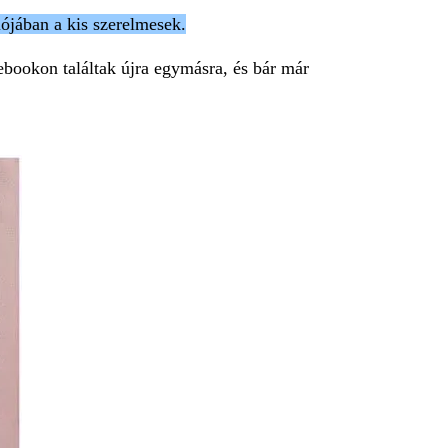
lójában a kis szerelmesek.
cebookon találtak újra egymásra, és bár már