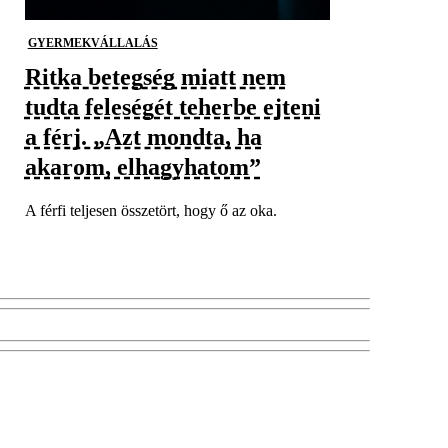
GYERMEKVÁLLALÁS
Ritka betegség miatt nem
tudta feleségét teherbe ejteni
a férj. „Azt mondta, ha
akarom, elhagyhatom”
A férfi teljesen összetört, hogy ő az oka.