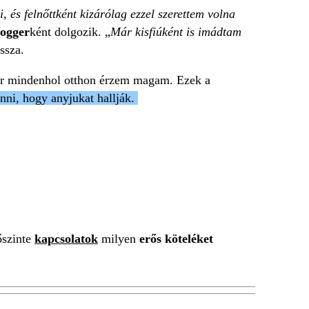
és felnőttként kizárólag ezzel szerettem volna
logger
ként dolgozik. „
Már kisfiúként is imádtam
ssza.
r mindenhol otthon érzem magam. Ezek a
hinni, hogy anyjukat hallják.
őszinte
kapcsolatok
milyen
erős köteléket