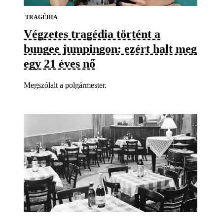
TRAGÉDIA
Végzetes tragédia történt a
bungee jumpingon: ezért halt meg
egy 21 éves nő
Megszólalt a polgármester.