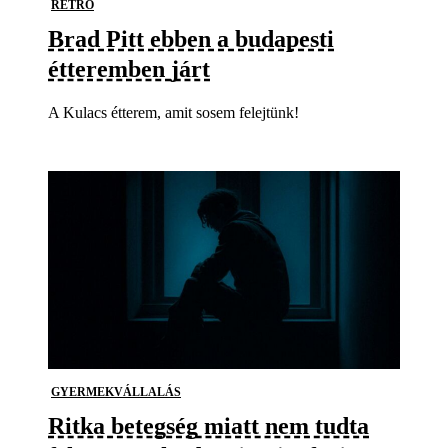
RETRO
Brad Pitt ebben a budapesti
étteremben járt
A Kulacs étterem, amit sosem felejtünk!
GYERMEKVÁLLALÁS
Ritka betegség miatt nem tudta