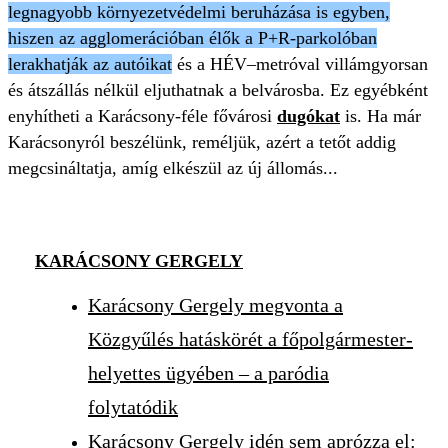
legnagyobb környezetvédelmi beruházása is egyben,
hiszen az agglomerációban élők a P+R-parkolóban
lerakhatják az autóikat
és a HÉV–metróval villámgyorsan
és átszállás nélkül eljuthatnak a belvárosba. Ez egyébként
enyhítheti a Karácsony-féle fővárosi
dugókat
is. Ha már
Karácsonyról beszélünk, reméljük, azért a tetőt addig
megcsináltatja, amíg elkészül az új állomás...
KARÁCSONY GERGELY
Karácsony Gergely megvonta a
Közgyűlés hatáskörét a főpolgármester-
helyettes ügyében – a paródia
folytatódik
Karácsony Gergely idén sem aprózza el: