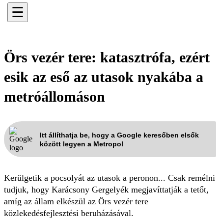
☰
Örs vezér tere: katasztrófa, ezért
esik az eső az utasok nyakába a
metróállomáson
Itt állíthatja be, hogy a Google keresőben elsők
között legyen a Metropol
Kerülgetik a pocsolyát az utasok a peronon... Csak remélni
tudjuk, hogy Karácsony Gergelyék megjavíttatják a tetőt,
amíg az állam elkészül az Örs vezér tere
közlekedésfejlesztési beruházásával.