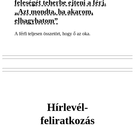
feleségét teherbe ejteni a férj.
„Azt mondta, ha akarom,
elhagyhatom”
A férfi teljesen összetört, hogy ő az oka.
Hírlevél-
feliratkozás