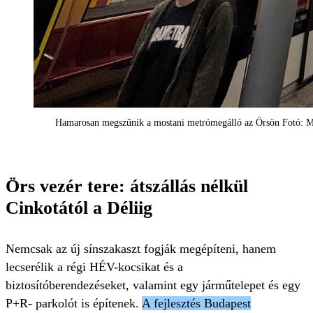
Hamarosan megszűnik a mostani metrómegálló az Örsön Fotó: M
Örs vezér tere: átszállás nélkül
Cinkotától a Déliig
Nemcsak az új sínszakaszt fogják megépíteni, hanem
lecserélik a régi HÉV-kocsikat és a
biztosítóberendezéseket, valamint egy járműtelepet és egy
P+R- parkolót is építenek.
A fejlesztés Budapest