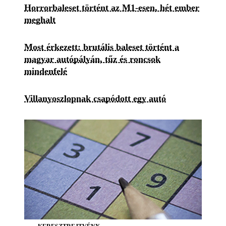
Horrorbaleset történt az M1-esen, hét ember
meghalt
Most érkezett: brutális baleset történt a
magyar autópályán, tűz és roncsok
mindenfelé
Villanyoszlopnak csapódott egy autó