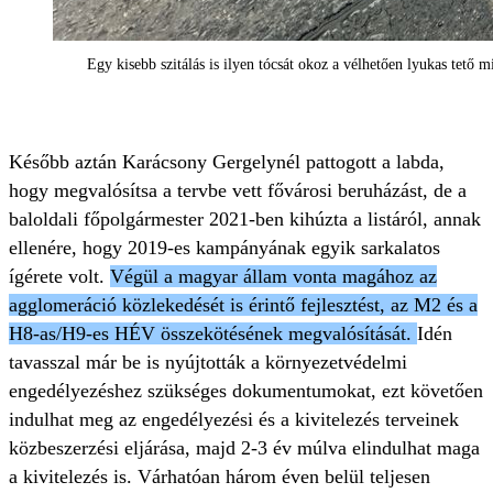
Egy kisebb szitálás is ilyen tócsát okoz a vélhetően lyukas tető m
Később aztán Karácsony Gergelynél pattogott a labda,
hogy megvalósítsa a tervbe vett fővárosi beruházást, de a
baloldali főpolgármester 2021-ben kihúzta a listáról, annak
ellenére, hogy 2019-es kampányának egyik sarkalatos
ígérete volt.
Végül a magyar állam vonta magához az
agglomeráció közlekedését is érintő fejlesztést, az M2 és a
H8-as/H9-es HÉV összekötésének megvalósítását.
Idén
tavasszal már be is nyújtották a környezetvédelmi
engedélyezéshez szükséges dokumentumokat, ezt követően
indulhat meg az engedélyezési és a kivitelezés terveinek
közbeszerzési eljárása, majd 2-3 év múlva elindulhat maga
a kivitelezés is. Várhatóan három éven belül teljesen