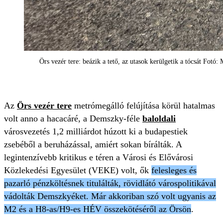
Örs vezér tere: beázik a tető, az utasok kerülgetik a tócsát Fotó:
Az
Örs vezér tere
metrómegálló felújítása körül hatalmas
volt anno a hacacáré, a Demszky-féle
baloldali
városvezetés 1,2 milliárdot húzott ki a budapestiek
zsebéből a beruházással, amiért sokan bírálták. A
legintenzívebb kritikus e téren a Városi és Elővárosi
Közlekedési Egyesület (VEKE) volt, ők
felesleges és
pazarló pénzköltésnek titulálták, rövidlátó várospolitikával
vádolták Demszkyéket. Már akkoriban szó volt ugyanis az
M2 és a H8-as/H9-es HÉV összekötéséről az Örsön
.