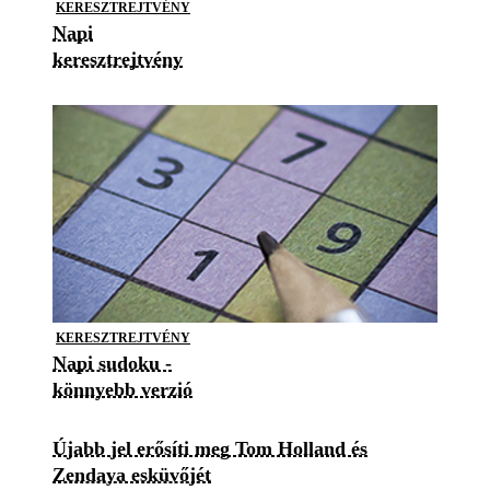
KERESZTREJTVÉNY
Napi
keresztrejtvény
KERESZTREJTVÉNY
Napi sudoku -
könnyebb verzió
Újabb jel erősíti meg Tom Holland és
Zendaya esküvőjét