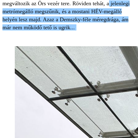
megváltozik az Örs vezér tere. Röviden tehát, a
jelenlegi
metrómegálló megszűnik, és a mostani HÉV-megálló
helyén lesz majd. Azaz a Demszky-féle méregdrága, ám
már nem működő tető is ugrik...