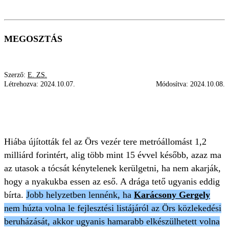
MEGOSZTÁS
Szerző:
E. ZS.
Létrehozva:
2024.10.07.
Módosítva:
2024.10.08.
ÖRS VEZÉR TERE
KARÁCSONY GERGELY
METRÓ
ESŐ
BUDAPEST
Hiába újították fel az Örs vezér tere metróállomást 1,2
milliárd forintért, alig több mint 15 évvel később, azaz ma
az utasok a tócsát kénytelenek kerülgetni, ha nem akarják,
hogy a nyakukba essen az eső. A drága tető ugyanis eddig
bírta.
Jobb helyzetben lennénk, ha
Karácsony Gergely
nem húzta volna le fejlesztési listájáról az Örs közlekedési
beruházását, akkor ugyanis hamarabb elkészülhetett volna