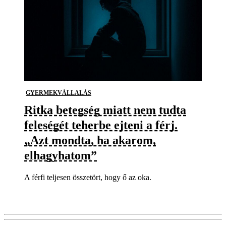
GYERMEKVÁLLALÁS
Ritka betegség miatt nem tudta
feleségét teherbe ejteni a férj.
„Azt mondta, ha akarom,
elhagyhatom”
A férfi teljesen összetört, hogy ő az oka.