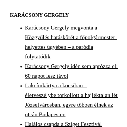
KARÁCSONY GERGELY
Karácsony Gergely megvonta a
Közgyűlés hatáskörét a főpolgármester-
helyettes ügyében – a paródia
folytatódik
Karácsony Gergely idén sem aprózza el:
60 napot lesz távol
Lakcímkártya a kocsiban –
életveszélybe torkollott a hajléktalan lét
Józsefvárosban, egyre többen élnek az
utcán Budapesten
Halálos csapda a Sziget Fesztivál