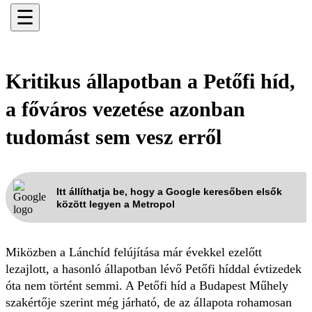
☰
Kritikus állapotban a Petőfi híd,
a főváros vezetése azonban
tudomást sem vesz erről
Itt állíthatja be, hogy a Google keresőben elsők
között legyen a Metropol
Miközben a Lánchíd felújítása már évekkel ezelőtt
lezajlott, a hasonló állapotban lévő Petőfi híddal évtizedek
óta nem történt semmi. A Petőfi híd a Budapest Műhely
szakértője szerint még járható, de az állapota rohamosan