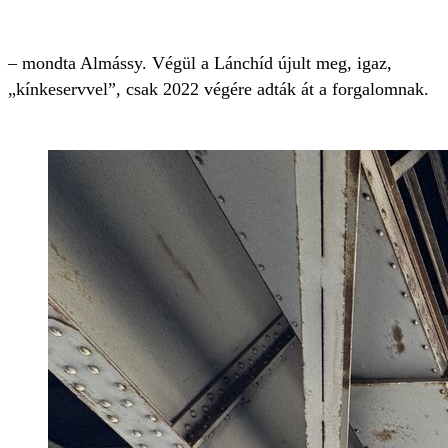
– mondta Almássy. Végül a Lánchíd újult meg, igaz,
„kínkeservvel”, csak 2022 végére adták át a forgalomnak.