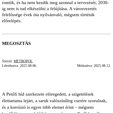
romlik, és ha nem kezdik meg azonnal a tervezését, 2030-
ig nem is tud elkészülni a felújítása. A városvezetés
felelőssége évek óta nyilvánvaló, mégsem történik
előrelépés.
MEGOSZTÁS
Szerző:
METROPOL
Létrehozva:
2025.08.06.
Módosítva:
2025.08.12.
BUDAPESTI
SZERKEZET
PETŐFI HÍD
BUDAPEST MŰHELY
HÍD
A Petőfi híd szerkezete elöregedett, a szigetelések
élettartama lejárt, a saruk valószínűleg cserére szorulnak,
és a korrózió is egyre több elemet érint – mégsem