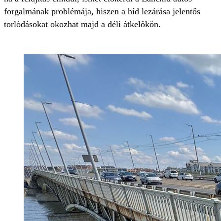
forgalmának problémája, hiszen a híd lezárása jelentős
torlódásokat okozhat majd a déli átkelőkön.