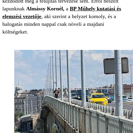
kezdődött meg a felújítás tervezése sem. Erről beszélt
lapunknak
Almássy Kornél,
a
BP Műhely kutatási és
elemzési vezetője
, aki szerint a helyzet komoly, és a
halogatás minden nappal csak növeli a majdani
költségeket.