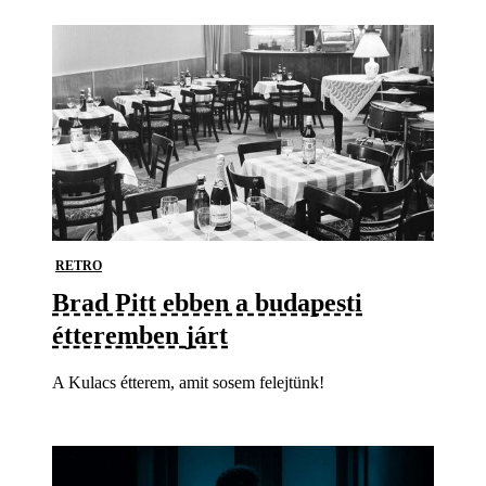
RETRO
Brad Pitt ebben a budapesti
étteremben járt
A Kulacs étterem, amit sosem felejtünk!