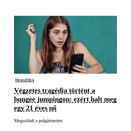
TRAGÉDIA
Végzetes tragédia történt a
bungee jumpingon: ezért halt meg
egy 21 éves nő
Megszólalt a polgármester.