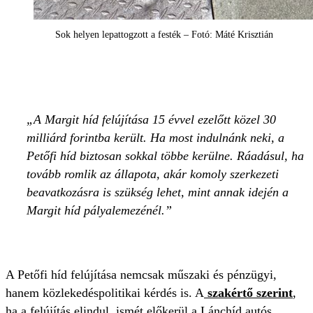
Sok helyen lepattogzott a festék – Fotó: Máté Krisztián
A Margit híd felújítása 15 évvel ezelőtt közel 30
milliárd forintba került. Ha most indulnánk neki, a
Petőfi híd biztosan sokkal többe kerülne. Ráadásul, ha
tovább romlik az állapota, akár komoly szerkezeti
beavatkozásra is szükség lehet, mint annak idején a
Margit híd pályalemezénél.
A Petőfi híd felújítása nemcsak műszaki és pénzügyi,
hanem közlekedéspolitikai kérdés is. A
szakértő szerint
,
ha a felújítás elindul, ismét előkerül a Lánchíd autós