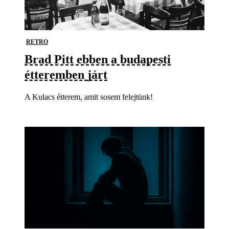
RETRO
Brad Pitt ebben a budapesti
étteremben járt
A Kulacs étterem, amit sosem felejtünk!