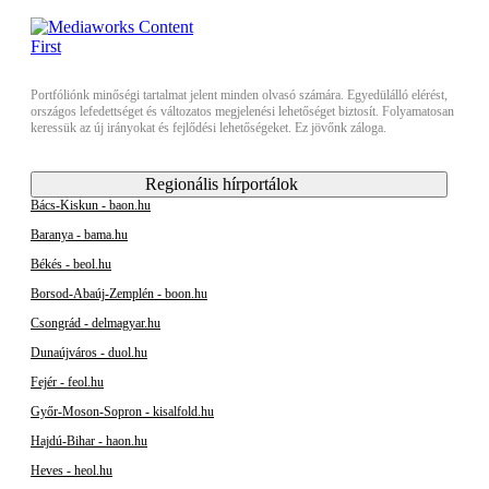
Portfóliónk minőségi tartalmat jelent minden olvasó számára. Egyedülálló elérést,
országos lefedettséget és változatos megjelenési lehetőséget biztosít. Folyamatosan
keressük az új irányokat és fejlődési lehetőségeket. Ez jövőnk záloga.
Regionális hírportálok
Bács-Kiskun - baon.hu
Baranya - bama.hu
Békés - beol.hu
Borsod-Abaúj-Zemplén - boon.hu
Csongrád - delmagyar.hu
Dunaújváros - duol.hu
Fejér - feol.hu
Győr-Moson-Sopron - kisalfold.hu
Hajdú-Bihar - haon.hu
Heves - heol.hu