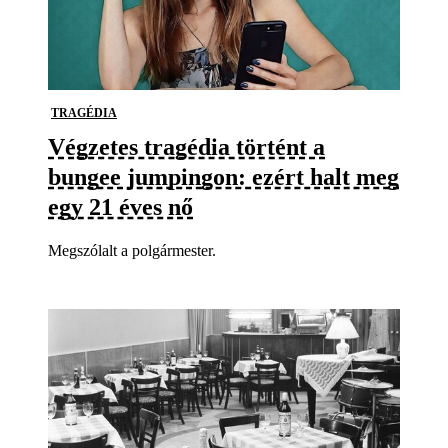
TRAGÉDIA
Végzetes tragédia történt a
bungee jumpingon: ezért halt meg
egy 21 éves nő
Megszólalt a polgármester.