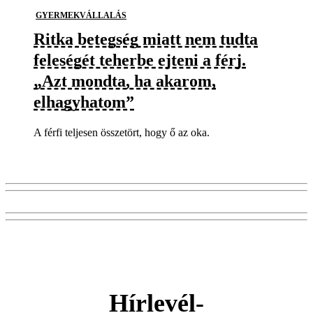
GYERMEKVÁLLALÁS
Ritka betegség miatt nem tudta
feleségét teherbe ejteni a férj.
„Azt mondta, ha akarom,
elhagyhatom”
A férfi teljesen összetört, hogy ő az oka.
Hírlevél-