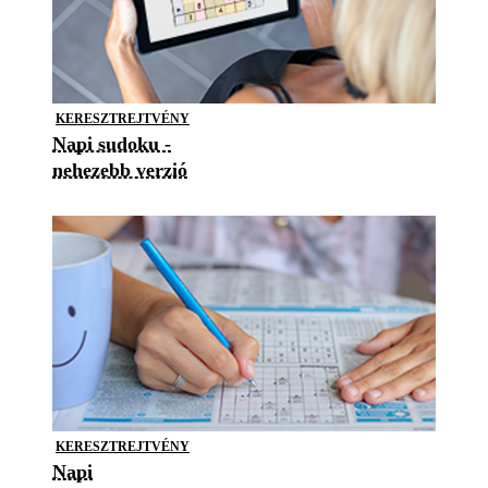
KERESZTREJTVÉNY
Napi sudoku -
nehezebb verzió
KERESZTREJTVÉNY
Napi