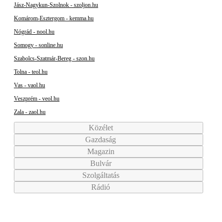
Jász-Nagykun-Szolnok - szoljon.hu
Komárom-Esztergom - kemma.hu
Nógrád - nool.hu
Somogy - sonline.hu
Szabolcs-Szatmár-Bereg - szon.hu
Tolna - teol.hu
Vas - vaol.hu
Veszprém - veol.hu
Zala - zaol.hu
Közélet
Gazdaság
Magazin
Bulvár
Szolgáltatás
Rádió