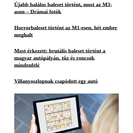
Újabb halálos baleset történt, most az M3-
ason – Drámai fotók
Horrorbaleset történt az M1-esen, hét ember
meghalt
Most érkezett: brutális baleset történt a
magyar autópályán, tűz és roncsok
mindenfelé
Villanyoszlopnak csapódott egy autó