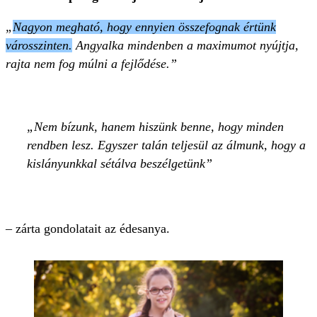
„
Nagyon megható, hogy ennyien összefognak értünk
városszinten.
Angyalka mindenben a maximumot nyújtja,
rajta nem fog múlni a fejlődése.”
Nem bízunk, hanem hiszünk benne, hogy minden
rendben lesz. Egyszer talán teljesül az álmunk, hogy a
kislányunkkal sétálva beszélgetünk
– zárta gondolatait az édesanya.