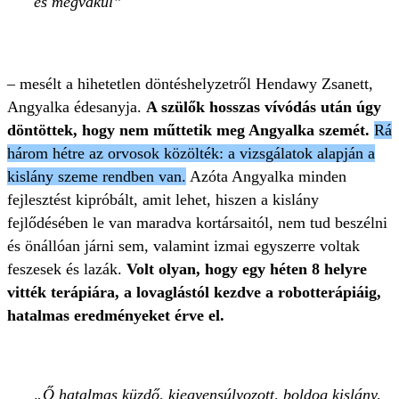
és megvakul
– mesélt a hihetetlen döntéshelyzetről Hendawy Zsanett,
Angyalka édesanyja.
A szülők hosszas vívódás után úgy
döntöttek, hogy nem műttetik meg Angyalka szemét.
Rá
három hétre az orvosok közölték: a vizsgálatok alapján a
kislány szeme rendben van.
Azóta Angyalka minden
fejlesztést kipróbált, amit lehet, hiszen a kislány
fejlődésében le van maradva kortársaitól, nem tud beszélni
és önállóan járni sem, valamint izmai egyszerre voltak
feszesek és lazák.
Volt olyan, hogy egy héten 8 helyre
vitték terápiára, a lovaglástól kezdve a robotterápiáig,
hatalmas eredményeket érve el.
Ő hatalmas küzdő, kiegyensúlyozott, boldog kislány,