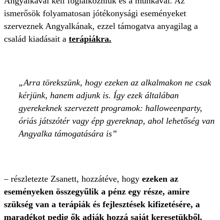
Angyalkával kell foglalkozniuk és a munkával. Az
ismerősök folyamatosan jótékonysági eseményeket
szerveznek Angyalkának, ezzel támogatva anyagilag a
család kiadásait a
terápiákra.
Arra törekszünk, hogy ezeken az alkalmakon ne csak
kérjünk, hanem adjunk is. Így ezek általában
gyerekeknek szervezett programok: halloweenparty,
óriás játszótér vagy épp gyereknap, ahol lehetőség van
Angyalka támogatására is
– részletezte Zsanett, hozzátéve, hogy
ezeken az
eseményeken összegyűlik a pénz egy része, amire
szükség van a terápiák és fejlesztések kifizetésére, a
maradékot pedig ők adják hozzá saját keresetükből.