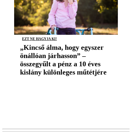
EZT NE HAGYJA KI!
„Kincső álma, hogy egyszer
önállóan járhasson” –
összegyűlt a pénz a 10 éves
kislány különleges műtétjére