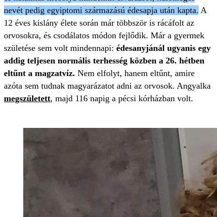
nevét pedig egyiptomi származású édesapja után kapta.
A
12 éves kislány élete során már többször is rácáfolt az
orvosokra, és csodálatos módon fejlődik. Már a gyermek
születése sem volt mindennapi:
édesanyjánál ugyanis egy
addig teljesen normális terhesség közben a 26. hétben
eltűnt a magzatvíz.
Nem elfolyt, hanem eltűnt, amire
azóta sem tudnak magyarázatot adni az orvosok. Angyalka
megszületett
, majd 116 napig a pécsi kórházban volt.