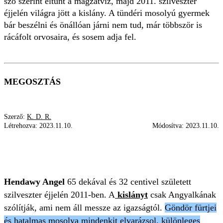
szó szerint eltűnt a magzatvíz, majd 2011. szilveszter
éjjelén világra jött a kislány. A tündéri mosolyú gyermek
bár beszélni és önállóan járni nem tud, már többször is
rácáfolt orvosaira, és sosem adja fel.
MEGOSZTÁS
Szerző:
K. D. R.
Létrehozva:
2023.11.10.
Módosítva:
2023.11.10.
TERÁPIA
KORASZÜLÖTT
CSALÁD
BETEG GYEREK
Hendawy Angel
65 dekával és 32 centivel született
szilveszter éjjelén 2011-ben. A
kislányt
csak Angyalkának
szólítják, ami nem áll messze az igazságtól.
Göndör fürtjei
és hatalmas mosolya mindenkit elvarázsol, különleges