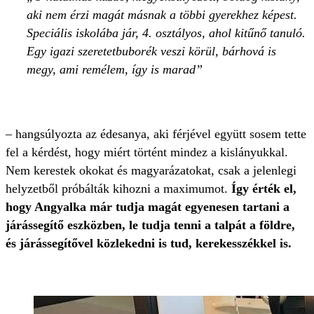
aki nem érzi magát másnak a többi gyerekhez képest.
Speciális iskolába jár, 4. osztályos, ahol kitűnő tanuló.
Egy igazi szeretetbuborék veszi körül, bárhová is
megy, ami remélem, így is marad
– hangsúlyozta az édesanya, aki férjével együtt sosem tette
fel a kérdést, hogy miért történt mindez a kislányukkal.
Nem kerestek okokat és magyarázatokat, csak a jelenlegi
helyzetből próbálták kihozni a maximumot.
Így érték el,
hogy Angyalka már tudja magát egyenesen tartani a
járássegítő eszközben, le tudja tenni a talpát a földre,
és járássegítővel közlekedni is tud, kerekesszékkel is.