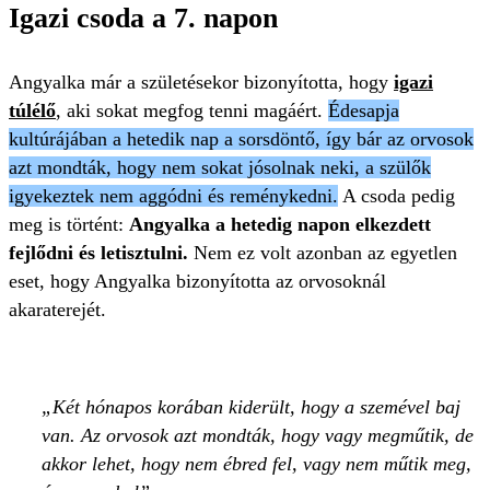
Igazi csoda a 7. napon
Angyalka már a születésekor bizonyította, hogy
igazi
túlélő
, aki sokat megfog tenni magáért.
Édesapja
kultúrájában a hetedik nap a sorsdöntő, így bár az orvosok
azt mondták, hogy nem sokat jósolnak neki, a szülők
igyekeztek nem aggódni és reménykedni.
A csoda pedig
meg is történt:
Angyalka a hetedig napon elkezdett
fejlődni és letisztulni.
Nem ez volt azonban az egyetlen
eset, hogy Angyalka bizonyította az orvosoknál
akaraterejét.
Két hónapos korában kiderült, hogy a szemével baj
van. Az orvosok azt mondták, hogy vagy megműtik, de
akkor lehet, hogy nem ébred fel, vagy nem műtik meg,