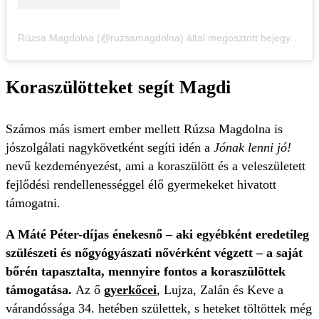
Rúzsa Magdolna (@ruzsamagdolna) által megosztott bejegyzés
Koraszülötteket segít Magdi
Számos más ismert ember mellett Rúzsa Magdolna is
jószolgálati nagykövetként segíti idén a
Jónak lenni jó!
nevű kezdeményezést, ami a koraszülött és a veleszületett
fejlődési rendellenességgel élő gyermekeket hivatott
támogatni.
A Máté Péter-díjas énekesnő – aki egyébként eredetileg
szülészeti és nőgyógyászati nővérként végzett – a saját
bőrén tapasztalta, mennyire fontos a koraszülöttek
támogatása.
Az ő
gyerkőcei
, Lujza, Zalán és Keve a
várandóssága 34. hetében születtek, s heteket töltöttek még