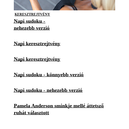
KERESZTREJTVÉNY
Napi sudoku -
nehezebb verzió
Napi keresztrejtvény
Napi keresztrejtvény
Napi sudoku - könnyebb verzió
Napi sudoku - nehezebb verzió
Pamela Anderson sminkje mellé áttetsző
ruhát választott