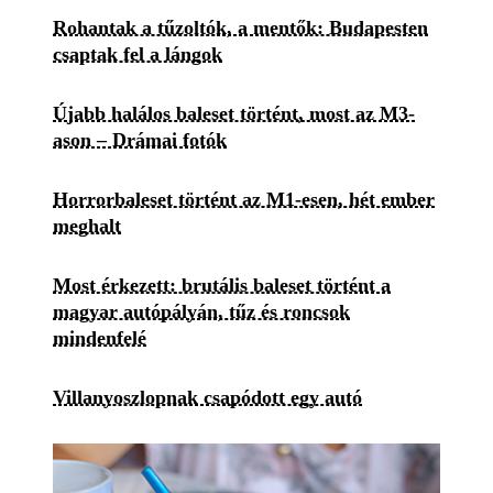
Rohantak a tűzoltók, a mentők: Budapesten
csaptak fel a lángok
Újabb halálos baleset történt, most az M3-
ason – Drámai fotók
Horrorbaleset történt az M1-esen, hét ember
meghalt
Most érkezett: brutális baleset történt a
magyar autópályán, tűz és roncsok
mindenfelé
Villanyoszlopnak csapódott egy autó