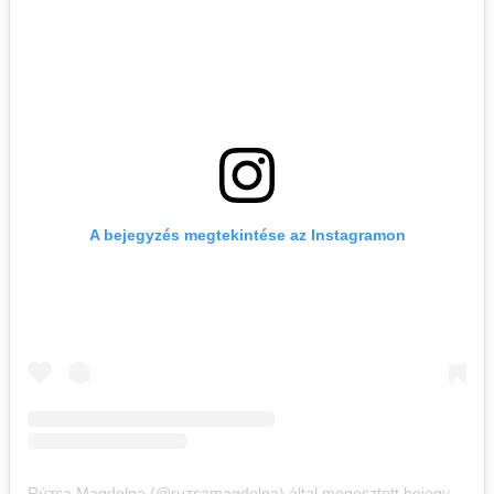
A bejegyzés megtekintése az Instagramon
Rúzsa Magdolna (@ruzsamagdolna) által megosztott bejegyzés