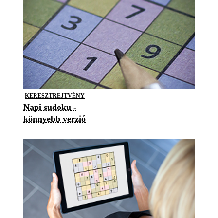
KERESZTREJTVÉNY
Napi sudoku -
könnyebb verzió