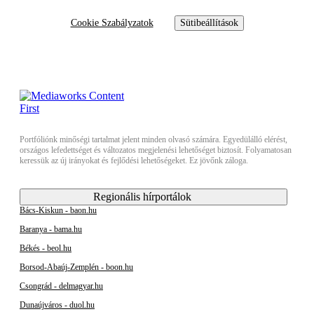
Cookie Szabályzatok
Sütibeállítások
Portfóliónk minőségi tartalmat jelent minden olvasó számára. Egyedülálló elérést,
országos lefedettséget és változatos megjelenési lehetőséget biztosít. Folyamatosan
keressük az új irányokat és fejlődési lehetőségeket. Ez jövőnk záloga.
Regionális hírportálok
Bács-Kiskun - baon.hu
Baranya - bama.hu
Békés - beol.hu
Borsod-Abaúj-Zemplén - boon.hu
Csongrád - delmagyar.hu
Dunaújváros - duol.hu