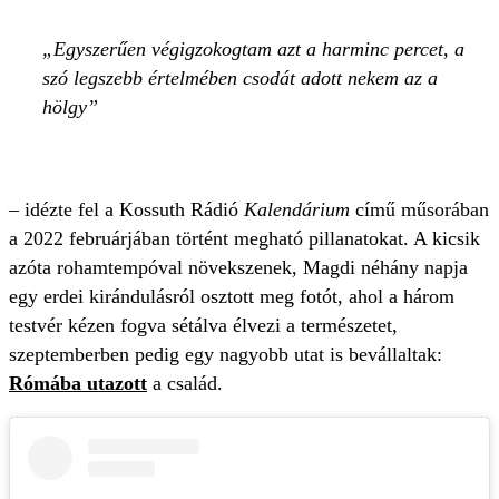
Egyszerűen végigzokogtam azt a harminc percet, a
szó legszebb értelmében csodát adott nekem az a
hölgy
– idézte fel a Kossuth Rádió
Kalendárium
című műsorában
a 2022 februárjában történt megható pillanatokat. A kicsik
azóta rohamtempóval növekszenek, Magdi néhány napja
egy erdei kirándulásról osztott meg fotót, ahol a három
testvér kézen fogva sétálva élvezi a természetet,
szeptemberben pedig egy nagyobb utat is bevállaltak:
Rómába utazott
a család.