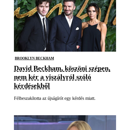
BROOKLYN BECKHAM
David Beckham, köszöni szépen,
nem kér a viszályról szóló
kérdésekből
Félbeszakította az újságírót egy kérdés miatt.