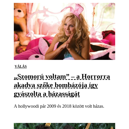
VÁLÁS
„Szomorú voltam” – a Horrorra
akadva szőke bombázója így
gyászolta a házasságát
A hollywoodi pár 2009 és 2018 között volt házas.