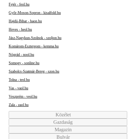
Fejér - feol.hu
Győr-Moson-Sopron - kisalfold.hu
Hajdú-Bihar - haon.hu
Heves - heol.hu
Jász-Nagykun-Szolnok - szoljon.hu
Komárom-Esztergom - kemma.hu
Nógrád - nool.hu
Somogy - sonline.hu
Szabolcs-Szatmár-Bereg - szon.hu
Tolna - teol.hu
Vas - vaol.hu
Veszprém - veol.hu
Zala - zaol.hu
Közélet
Gazdaság
Magazin
Bulvár