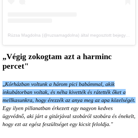
Rúzsa Magdolna (@ruzsamagdolna) által megosztott bejegyzés
„Végig zokogtam azt a harminc
percet"
„
Kórházban voltunk a három pici babámmal, akik
inkubátorban voltak, és néha kivették és rátették őket a
mellkasunkra, hogy érezzék az anya meg az apa közelségét.
Egy ilyen pillanatban érkezett egy nagyon kedves
ügyvédnő, aki járt a gitárjával szobáról szobára és énekelt,
hogy ezt az egész feszültséget egy kicsit feloldja."