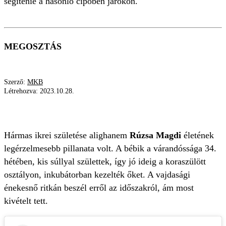
segítenie a hasonló cipőben járókon.
MEGOSZTÁS
Szerző:
MKB
Létrehozva:
2023.10.28.
RÚZSA MAGDI
HÁRMAS IKREK
INKUBÁTOR
Hármas ikrei születése alighanem
Rúzsa Magdi
életének
legérzelmesebb pillanata volt. A bébik a várandóssága 34.
hétében, kis súllyal születtek, így jó ideig a koraszülött
osztályon, inkubátorban kezelték őket. A vajdasági
énekesnő ritkán beszél erről az időszakról, ám most
kivételt tett.