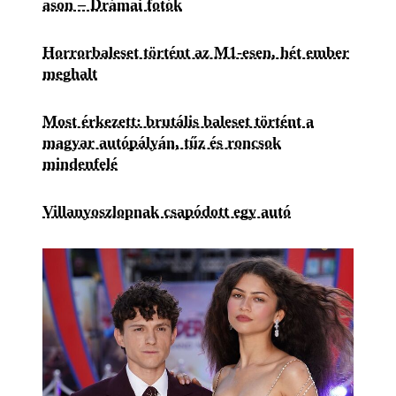
ason – Drámai fotók
Horrorbaleset történt az M1-esen, hét ember
meghalt
Most érkezett: brutális baleset történt a
magyar autópályán, tűz és roncsok
mindenfelé
Villanyoszlopnak csapódott egy autó