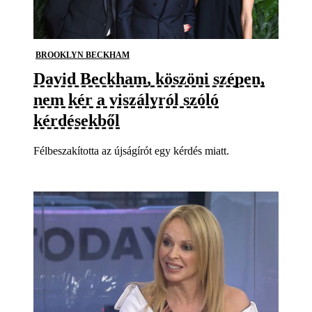
BROOKLYN BECKHAM
David Beckham, köszöni szépen,
nem kér a viszályról szóló
kérdésekből
Félbeszakította az újságírót egy kérdés miatt.