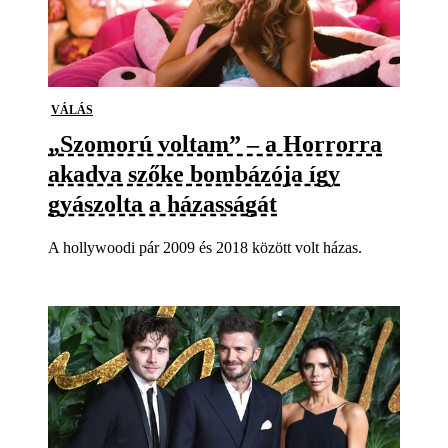
VÁLÁS
„Szomorú voltam” – a Horrorra
akadva szőke bombázója így
gyászolta a házasságát
A hollywoodi pár 2009 és 2018 között volt házas.