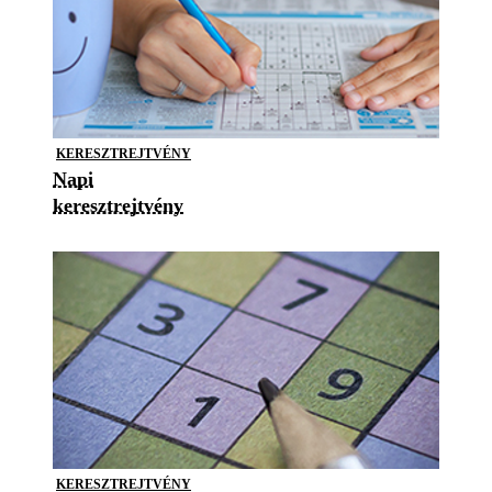
KERESZTREJTVÉNY
Napi
keresztrejtvény
KERESZTREJTVÉNY