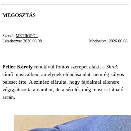
MEGOSZTÁS
Szerző:
METROPOL
Létrehozva:
2026.06.08.
Módosítva:
2026.06.08.
BALESET
PELLER KÁROLY
SZÍNÉSZ
Peller Károly
rendkívül fontos szerepet alakít a
Shrek
című musicalben, amelynek előadása alatt nemrég súlyos
baleset érte. A színész elárulta, hogy fájdalmai ellenére
végigjátszotta a darabot, de a sérülés még most is látható
arcán.