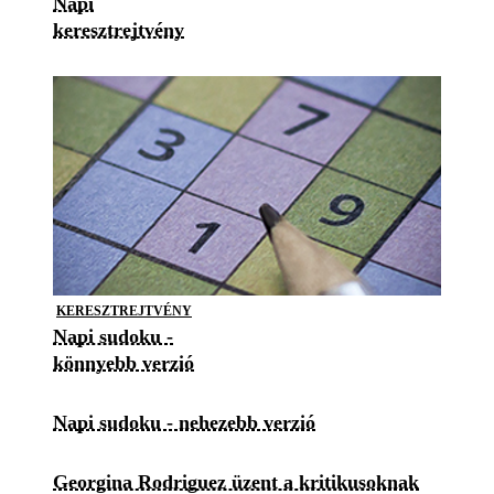
Napi
keresztrejtvény
KERESZTREJTVÉNY
Napi sudoku -
könnyebb verzió
Napi sudoku - nehezebb verzió
Georgina Rodriguez üzent a kritikusoknak