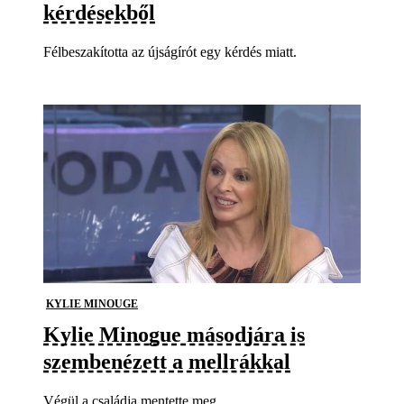
kérdésekből
Félbeszakította az újságírót egy kérdés miatt.
KYLIE MINOUGE
Kylie Minogue másodjára is
szembenézett a mellrákkal
Végül a családja mentette meg.