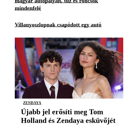
magyar autópályán, tűz és roncsok
mindenfelé
Villanyoszlopnak csapódott egy autó
ZENDAYA
Újabb jel erősíti meg Tom
Holland és Zendaya esküvőjét