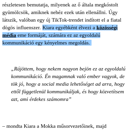
részletesen bemutatja, milyenek az ő általa megkóstolt
gyümölcsök, amiknek nehéz ezek után ellenállni. Úgy
látszik, valóban egy új TikTok-trendet indított el a fiatal
dögös influenszer.
Kiara egyébként élvezi a
közösségi
média
eme formáját, számára ez az egyoldalú
kommunikáció egy kényelmes megoldás.
Rájöttem, hogy nekem nagyon bejön ez az egyoldalú
kommunikáció. Én magamnak való ember vagyok, de
tök jó, hogy a social media lehetőséget ad arra, hogy
ettől függetlenül kommunikáljak, és hogy közvetítsem
azt, ami érdekes számomra
– mondta Kiara a Mokka műsorvezetőinek, majd