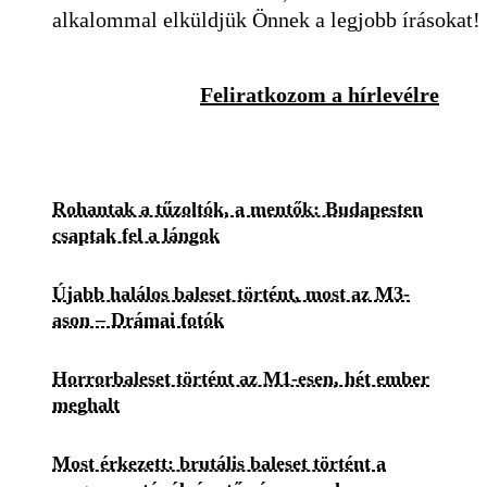
alkalommal elküldjük Önnek a legjobb írásokat!
Feliratkozom a hírlevélre
Rohantak a tűzoltók, a mentők: Budapesten
csaptak fel a lángok
Újabb halálos baleset történt, most az M3-
ason – Drámai fotók
Horrorbaleset történt az M1-esen, hét ember
meghalt
Most érkezett: brutális baleset történt a