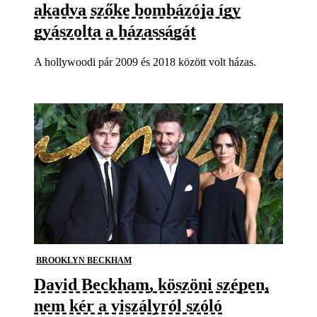
akadva szőke bombázója így
gyászolta a házasságát
A hollywoodi pár 2009 és 2018 között volt házas.
BROOKLYN BECKHAM
David Beckham, köszöni szépen,
nem kér a viszályról szóló