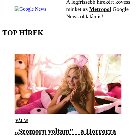
A legfrissebb hírekért kövess
minket az
Metropol
Google
News oldalán is!
TOP HÍREK
VÁLÁS
„Szomorú voltam” – a Horrorra