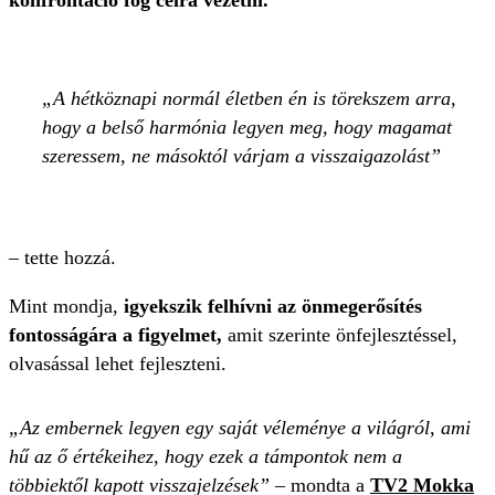
konfrontáció fog célra vezetni.
A hétköznapi normál életben én is törekszem arra,
hogy a belső harmónia legyen meg, hogy magamat
szeressem, ne másoktól várjam a visszaigazolást
– tette hozzá.
Mint mondja,
igyekszik felhívni az önmegerősítés
fontosságára a figyelmet,
amit szerinte önfejlesztéssel,
olvasással lehet fejleszteni.
„Az embernek legyen egy saját véleménye a világról, ami
hű az ő értékeihez, hogy ezek a támpontok nem a
többiektől kapott visszajelzések”
– mondta a
TV2 Mokka