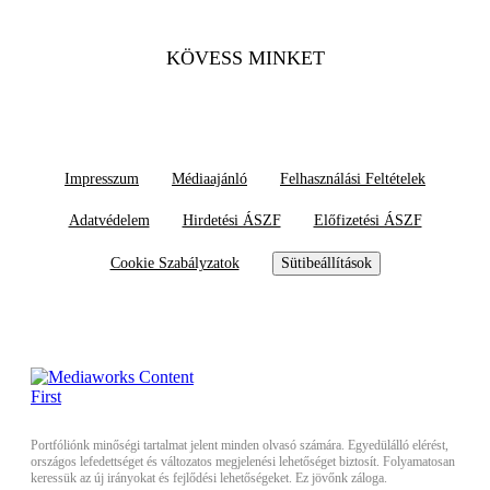
KÖVESS MINKET
Impresszum
Médiaajánló
Felhasználási Feltételek
Adatvédelem
Hirdetési ÁSZF
Előfizetési ÁSZF
Cookie Szabályzatok
Sütibeállítások
Portfóliónk minőségi tartalmat jelent minden olvasó számára. Egyedülálló elérést,
országos lefedettséget és változatos megjelenési lehetőséget biztosít. Folyamatosan
keressük az új irányokat és fejlődési lehetőségeket. Ez jövőnk záloga.