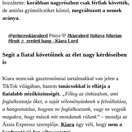
hozzátette:
korábban nagyrészben csak férfiak követték,
de amióta gyümölcsöket kóstol,
megváltozott a nemek
aránya.
@princesskiaralord
Pitaya 🩷
#kiaralord
#pitaya
#durian
#fruit
♬ eredeti hang - Kiara Lord
Segít a fiatal követőinek az élet nagy kérdéseiben
is
Kiara nemcsak gasztronómiai tartalmakkal van jelen a
TikTok világában, hanem
tanácsokkal is ellátja a
fiatalabb nézőközönségét.
„Főleg az önbizalom, ami
foglalkoztatja őket, a saját véleményünknek a felvállalása,
a hangoztatása, hogyan ne foglalkozzunk, vagy ne vegyük
magukra, hogy mások mit mondanak rólunk”
– mondja az
Ázsia Expressz szereplője.
Kiara
úgy véli, hogy
nem a