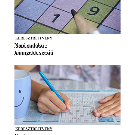
KERESZTREJTVÉNY
Napi sudoku -
könnyebb verzió
KERESZTREJTVÉNY