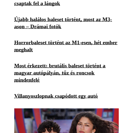
csaptak fel a lángok
Újabb halálos baleset történt, most az M3-
ason – Drámai fotók
Horrorbaleset történt az M1-esen, hét ember
meghalt
Most érkezett: brutális baleset történt a
magyar autópályán, tűz és roncsok
mindenfelé
Villanyoszlopnak csapódott egy autó