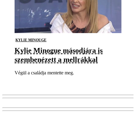
KYLIE MINOUGE
Kylie Minogue másodjára is
szembenézett a mellrákkal
Végül a családja mentette meg.