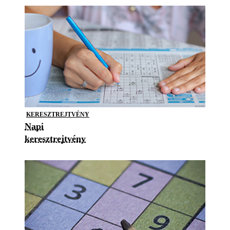
KERESZTREJTVÉNY
Napi
keresztrejtvény