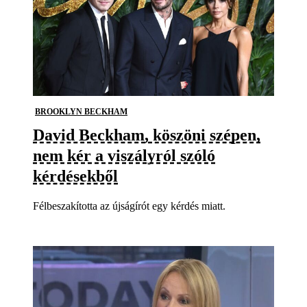
BROOKLYN BECKHAM
David Beckham, köszöni szépen,
nem kér a viszályról szóló
kérdésekből
Félbeszakította az újságírót egy kérdés miatt.