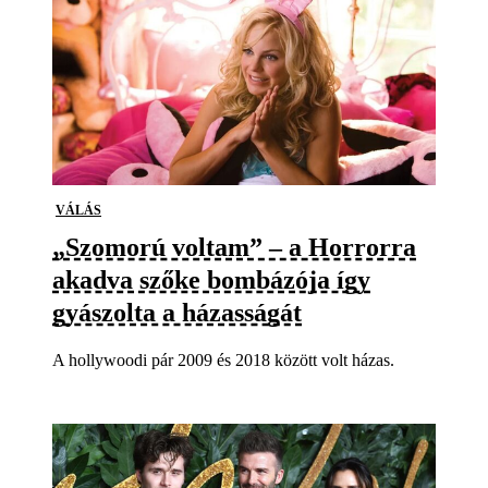
VÁLÁS
„Szomorú voltam” – a Horrorra
akadva szőke bombázója így
gyászolta a házasságát
A hollywoodi pár 2009 és 2018 között volt házas.