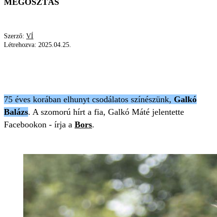
MEGOSZTÁS
Szerző:
VÍ
Létrehozva:
2025.04.25.
NEMZETI SZÍNHÁZ
SZÍNÉSZLEGENDA
GALKÓ BALÁZS
GYÁSZ
75 éves korában elhunyt csodálatos színészünk,
Galkó
Balázs
. A szomorú hírt a fia, Galkó Máté jelentette
Facebookon - írja a
Bors
.