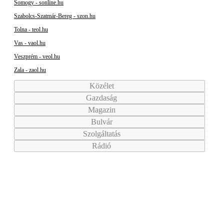
Somogy - sonline.hu
Szabolcs-Szatmár-Bereg - szon.hu
Tolna - teol.hu
Vas - vaol.hu
Veszprém - veol.hu
Zala - zaol.hu
Közélet
Gazdaság
Magazin
Bulvár
Szolgáltatás
Rádió