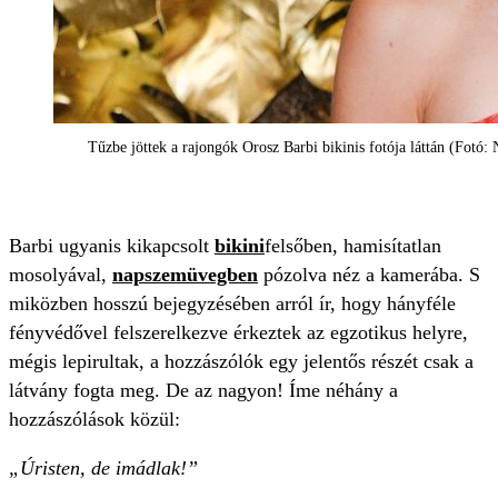
Tűzbe jöttek a rajongók Orosz Barbi bikinis fotója láttán (Fotó:
Barbi ugyanis kikapcsolt
bikini
felsőben, hamisítatlan
mosolyával,
napszemüvegben
pózolva néz a kamerába. S
miközben hosszú bejegyzésében arról ír, hogy hányféle
fényvédővel felszerelkezve érkeztek az egzotikus helyre,
mégis lepirultak, a hozzászólók egy jelentős részét csak a
látvány fogta meg. De az nagyon! Íme néhány a
hozzászólások közül:
„Úristen, de imádlak!”