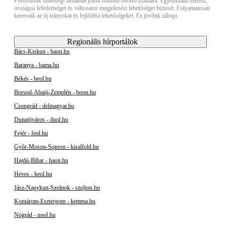
Portfóliónk minőségi tartalmat jelent minden olvasó számára. Egyedülálló elérést,
országos lefedettséget és változatos megjelenési lehetőséget biztosít. Folyamatosan
keressük az új irányokat és fejlődési lehetőségeket. Ez jövőnk záloga.
Regionális hírportálok
Bács-Kiskun - baon.hu
Baranya - bama.hu
Békés - beol.hu
Borsod-Abaúj-Zemplén - boon.hu
Csongrád - delmagyar.hu
Dunaújváros - duol.hu
Fejér - feol.hu
Győr-Moson-Sopron - kisalfold.hu
Hajdú-Bihar - haon.hu
Heves - heol.hu
Jász-Nagykun-Szolnok - szoljon.hu
Komárom-Esztergom - kemma.hu
Nógrád - nool.hu