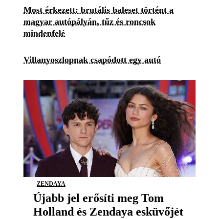
Most érkezett: brutális baleset történt a
magyar autópályán, tűz és roncsok
mindenfelé
Villanyoszlopnak csapódott egy autó
ZENDAYA
Újabb jel erősíti meg Tom
Holland és Zendaya esküvőjét