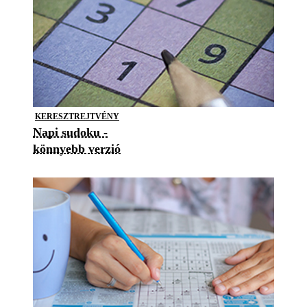
KERESZTREJTVÉNY
Napi sudoku -
könnyebb verzió