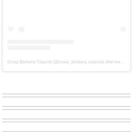
Orosz Barbara-Tűsarok (@orosz_barbara_tusarok) által megosztott bejegyzés