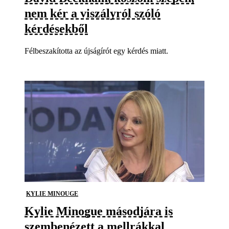
nem kér a viszályról szóló
kérdésekből
Félbeszakította az újságírót egy kérdés miatt.
KYLIE MINOUGE
Kylie Minogue másodjára is
szembenézett a mellrákkal