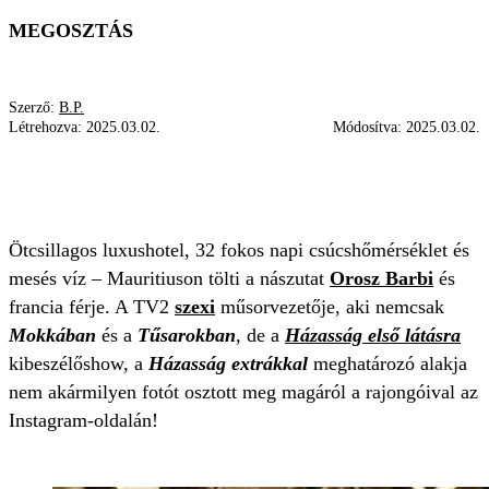
MEGOSZTÁS
Szerző:
B.P.
Létrehozva:
2025.03.02.
Módosítva:
2025.03.02.
MAURITIUS
BIKINI
OROSZ BARBARA
NÁSZÚT
Ötcsillagos luxushotel, 32 fokos napi csúcshőmérséklet és
mesés víz – Mauritiuson tölti a nászutat
Orosz Barbi
és
francia férje. A TV2
szexi
műsorvezetője, aki nemcsak
Mokkában
és a
Tűsarokban
, de a
Házasság első látásra
kibeszélőshow, a
Házasság extrákkal
meghatározó alakja
nem akármilyen fotót osztott meg magáról a rajongóival az
Instagram-oldalán!