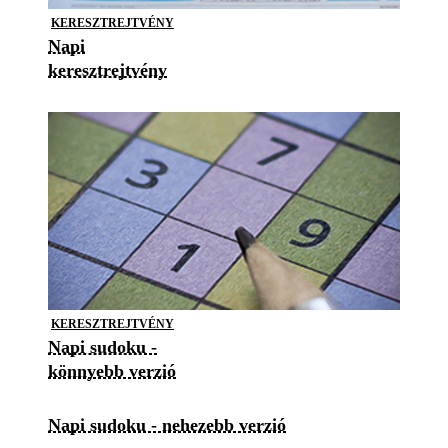
KERESZTREJTVÉNY
Napi
keresztrejtvény
KERESZTREJTVÉNY
Napi sudoku -
könnyebb verzió
Napi sudoku - nehezebb verzió