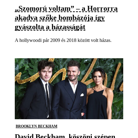
„Szomorú voltam” – a Horrorra
akadva szőke bombázója így
gyászolta a házasságát
A hollywoodi pár 2009 és 2018 között volt házas.
BROOKLYN BECKHAM
David Beckham, köszöni szépen,