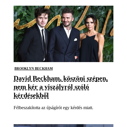
BROOKLYN BECKHAM
David Beckham, köszöni szépen,
nem kér a viszályról szóló
kérdésekből
Félbeszakította az újságírót egy kérdés miatt.