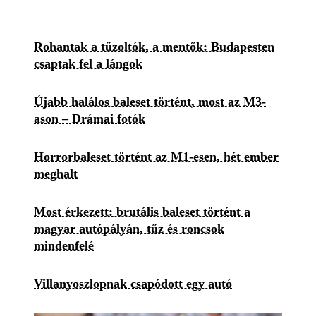
Rohantak a tűzoltók, a mentők: Budapesten
csaptak fel a lángok
Újabb halálos baleset történt, most az M3-
ason – Drámai fotók
Horrorbaleset történt az M1-esen, hét ember
meghalt
Most érkezett: brutális baleset történt a
magyar autópályán, tűz és roncsok
mindenfelé
Villanyoszlopnak csapódott egy autó