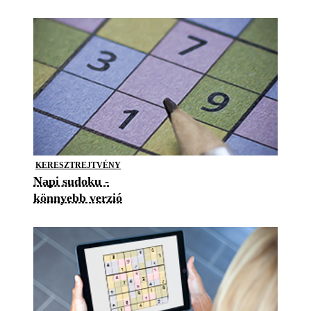
KERESZTREJTVÉNY
Napi sudoku -
könnyebb verzió