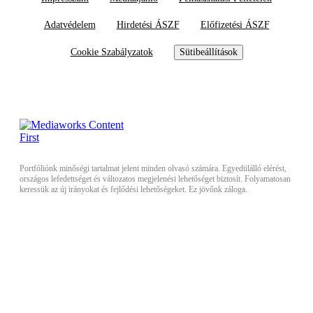
Adatvédelem
Hirdetési ÁSZF
Előfizetési ÁSZF
Cookie Szabályzatok
Sütibeállítások
Portfóliónk minőségi tartalmat jelent minden olvasó számára. Egyedülálló elérést,
országos lefedettséget és változatos megjelenési lehetőséget biztosít. Folyamatosan
keressük az új irányokat és fejlődési lehetőségeket. Ez jövőnk záloga.