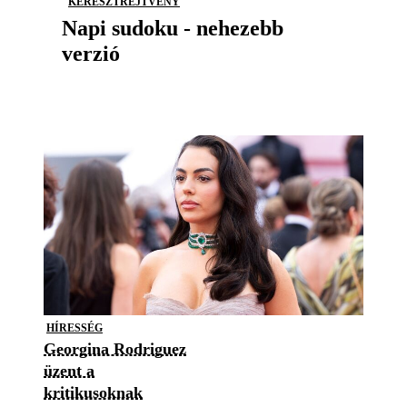
KERESZTREJTVÉNY
Napi sudoku - nehezebb
verzió
HÍRESSÉG
Georgina Rodriguez
üzent a
kritikusoknak