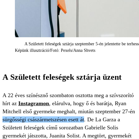
A Született feleségek sztárja szeptember 5-én jelentette be terhes
Képünk illusztráció/Fotó: Pexels/Anna Shvets
A Született feleségek sztárja üzent
A 22 éves színésznő szombaton osztotta meg a szívszorító
hírt az
Instagramon
, elárulva, hogy ő és barátja, Ryan
Mitchell első gyermeke meghalt, miután szeptember 27-én
sürgősségi császármetszésen esett át
. De La Garza a
Született feleségek című sorozatban Gabrielle Solis
gyermekét játszotta, Juanita Solist. A megtört, gyermekét