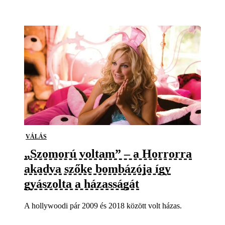
VÁLÁS
„Szomorú voltam” – a Horrorra
akadva szőke bombázója így
gyászolta a házasságát
A hollywoodi pár 2009 és 2018 között volt házas.