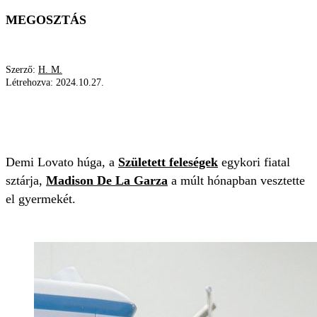
MEGOSZTÁS
Szerző:
H. M.
Létrehozva:
2024.10.27.
SZÜLETETT FELESÉGEK
GYÁSZ
INSTAGRAM
Demi Lovato húga, a
Született feleségek
egykori fiatal
sztárja,
Madison De La Garza
a múlt hónapban vesztette
el gyermekét.