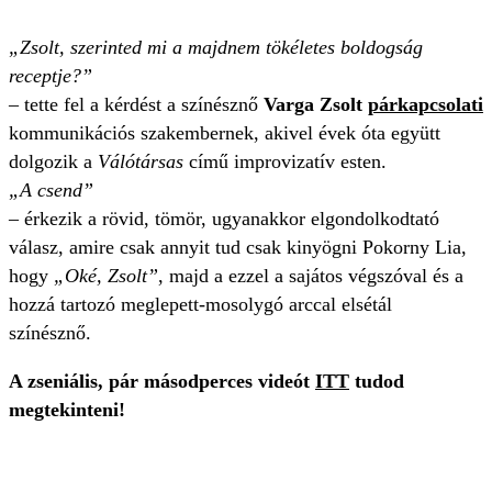
„Zsolt, szerinted mi a majdnem tökéletes boldogság
receptje?”
– tette fel a kérdést a színésznő
Varga Zsolt
párkapcsolati
kommunikációs szakembernek, akivel évek óta együtt
dolgozik a
Válótársas
című improvizatív esten.
„A csend”
– érkezik a rövid, tömör, ugyanakkor elgondolkodtató
válasz, amire csak annyit tud csak kinyögni Pokorny Lia,
hogy
„Oké, Zsolt”
, majd a ezzel a sajátos végszóval és a
hozzá tartozó meglepett-mosolygó arccal elsétál
színésznő.
A zseniális, pár másodperces videót
ITT
tudod
megtekinteni!