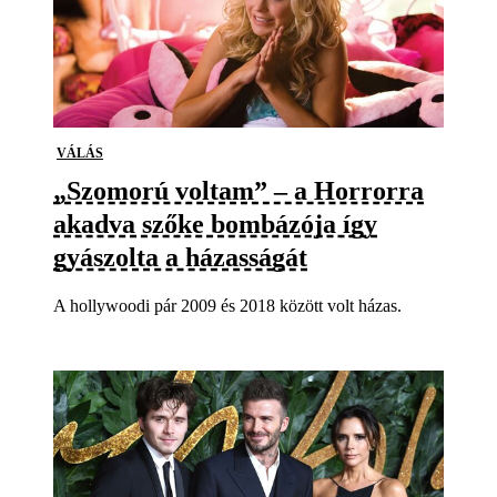
VÁLÁS
„Szomorú voltam” – a Horrorra
akadva szőke bombázója így
gyászolta a házasságát
A hollywoodi pár 2009 és 2018 között volt házas.