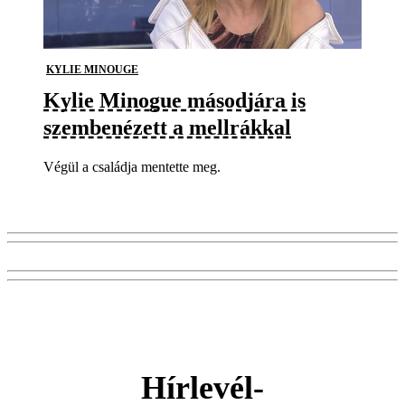
KYLIE MINOUGE
Kylie Minogue másodjára is
szembenézett a mellrákkal
Végül a családja mentette meg.
Hírlevél-