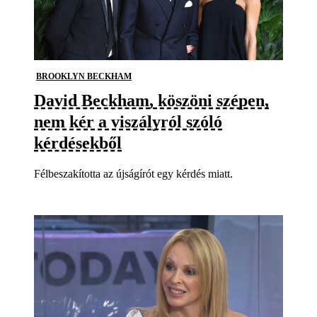
BROOKLYN BECKHAM
David Beckham, köszöni szépen,
nem kér a viszályról szóló
kérdésekből
Félbeszakította az újságírót egy kérdés miatt.