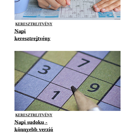
KERESZTREJTVÉNY
Napi
keresztrejtvény
KERESZTREJTVÉNY
Napi sudoku -
könnyebb verzió