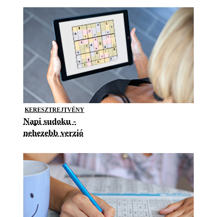
KERESZTREJTVÉNY
Napi sudoku -
nehezebb verzió