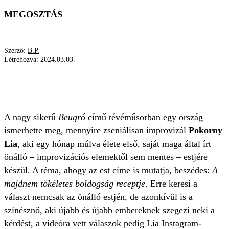
MEGOSZTÁS
Szerző:
B.P.
Létrehozva:
2024.03.03.
POKORNY LIA
PÁRKAPCSOLATI SZAKÉRTŐ
KÉRDÉS-VÁLASZ
A nagy sikerű
Beugró
című tévéműsorban egy ország
ismerhette meg, mennyire zseniálisan improvizál
Pokorny
Lia
, aki egy hónap múlva élete első, saját maga által írt
önálló – improvizációs elemektől sem mentes – estjére
készül. A téma, ahogy az est címe is mutatja, beszédes:
A
majdnem tökéletes boldogság receptje
. Erre keresi a
választ nemcsak az önálló estjén, de azonkívül is a
színésznő, aki újabb és újabb embereknek szegezi neki a
kérdést, a videóra vett válaszok pedig Lia Instagram-