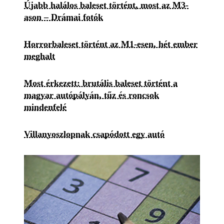
Újabb halálos baleset történt, most az M3-
ason – Drámai fotók
Horrorbaleset történt az M1-esen, hét ember
meghalt
Most érkezett: brutális baleset történt a
magyar autópályán, tűz és roncsok
mindenfelé
Villanyoszlopnak csapódott egy autó