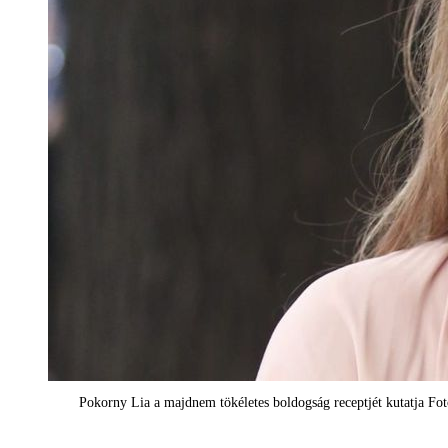
Pokorny Lia a majdnem tökéletes boldogság receptjét kutatja Fot