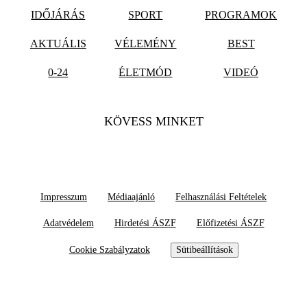
IDŐJÁRÁS
SPORT
PROGRAMOK
AKTUÁLIS
VÉLEMÉNY
BEST
0-24
ÉLETMÓD
VIDEÓ
KÖVESS MINKET
Impresszum
Médiaajánló
Felhasználási Feltételek
Adatvédelem
Hirdetési ÁSZF
Előfizetési ÁSZF
Cookie Szabályzatok
Sütibeállítások