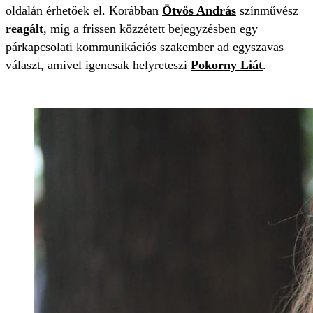
oldalán érhetőek el. Korábban
Ötvös András
színművész
reagált
, míg a frissen közzétett bejegyzésben egy
párkapcsolati kommunikációs szakember ad egyszavas
választ, amivel igencsak helyreteszi
Pokorny Liát
.