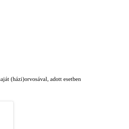
ját (házi)orvosával, adott esetben