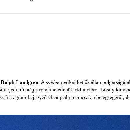
GYÓGYULÁS
n
Dolph Lundgren
. A svéd-amerikai kettős állampolgárságú a
 átterjedt. Ő mégis rendíthetetlenül tekint előre. Tavaly kimo
riss Instagram-bejegyzésében pedig nemcsak a betegségéről, de 