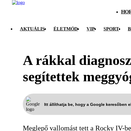
HO
AKTUÁLIS
ÉLETMÓD
VIP
SPORT
B
A rákkal diagnosz
segítettek meggy
Itt állíthatja be, hogy a Google keresőben 
Meglepő vallomást tett a Rocky IV-ben