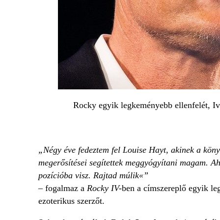
Rocky egyik legkeményebb ellenfelét, I
„Négy éve fedeztem fel Louise Hayt, akinek a könyv
megerősítései segítettek meggyógyítani magam. Ah
pozícióba visz. Rajtad múlik«”
– fogalmaz a
Rocky IV-
ben a címszereplő egyik le
ezoterikus szerzőt.