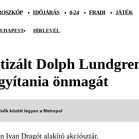
ROSZKÓP
IDŐJÁRÁS
0-24
FRADI
JÁTÉK
UDAPEST
HÍRLEVÉL
tizált Dolph Lundgren
ógyítania önmagát
elsők között legyen a Metropol
 Ivan Dragót alakító akciósztár.