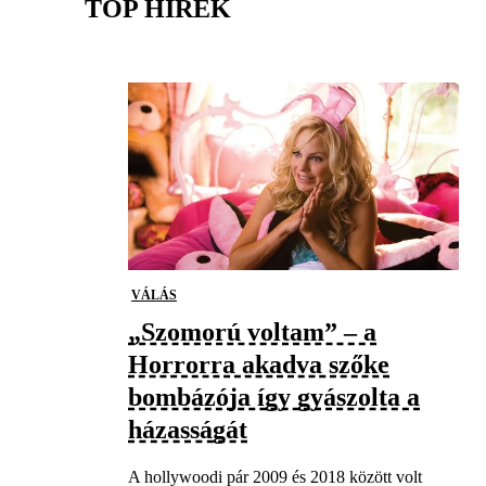
TOP HÍREK
VÁLÁS
„Szomorú voltam” – a
Horrorra akadva szőke
bombázója így gyászolta a
házasságát
A hollywoodi pár 2009 és 2018 között volt