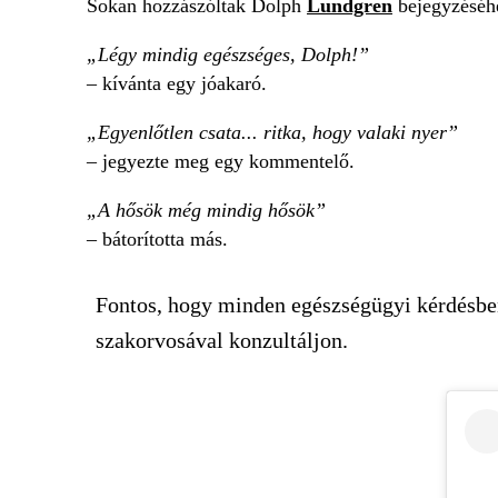
Sokan hozzászóltak Dolph
Lundgren
bejegyzéséh
„Légy mindig egészséges, Dolph!”
– kívánta egy jóakaró.
„Egyenlőtlen csata... ritka, hogy valaki nyer”
– jegyezte meg egy kommentelő.
„A hősök még mindig hősök”
– bátorította más.
Fontos, hogy minden egészségügyi kérdésben,
szakorvosával konzultáljon.