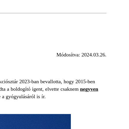
Módosítva:
2024.03.26.
kciósztár 2023-ban bevallotta, hogy 2015-ben
ndta a boldogító igent, elvette csaknem
negyven
a gyógyulásáról is ír.