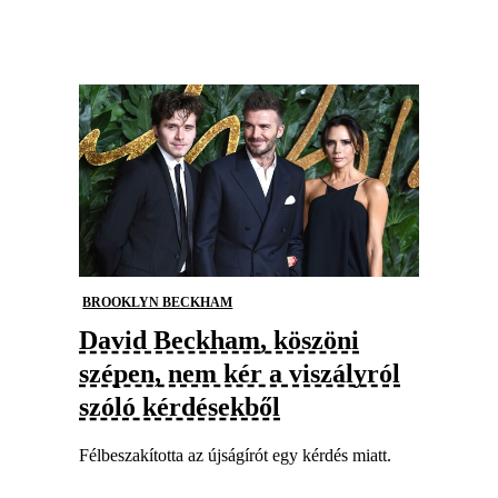
BROOKLYN BECKHAM
David Beckham, köszöni
szépen, nem kér a viszályról
szóló kérdésekből
Félbeszakította az újságírót egy kérdés miatt.