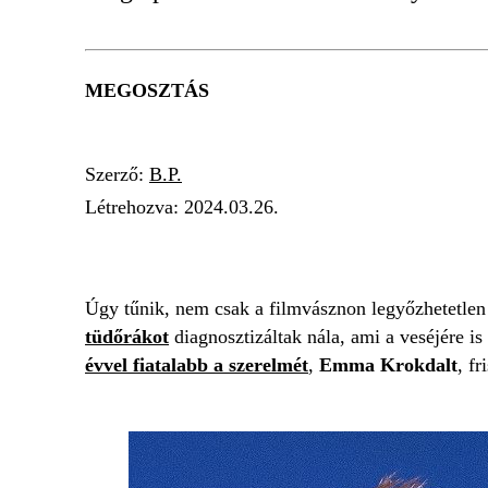
MEGOSZTÁS
Szerző:
B.P.
Létrehozva:
2024.03.26.
DOLPH LUNDGREN
RÁK
VALLOMÁS
Úgy tűnik, nem csak a filmvásznon legyőzhetetle
tüdőrákot
diagnosztizáltak nála, ami a veséjére is
évvel fiatalabb a szerelmét
,
Emma Krokdalt
, f