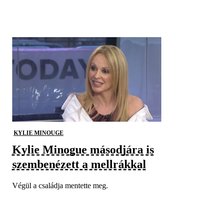
KYLIE MINOUGE
Kylie Minogue másodjára is
szembenézett a mellrákkal
Végül a családja mentette meg.