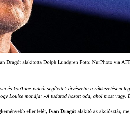
van Dragót alakította Dolph Lundgren Fotó: NurPhoto via AF
ei és YouTube-videói segítettek átvészelni a rákkezelésem le
ogy Louise mondja: »A tudatod hozott oda, ahol most vagy. É
gkeményebb ellenfelét,
Ivan Dragót
alakító az akciósztár, 