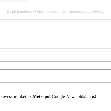
Dolph Lundgren (@dolphlundgren) által megosztott bejegyzés
t kövess minket az
Metropol
Google News oldalán is!