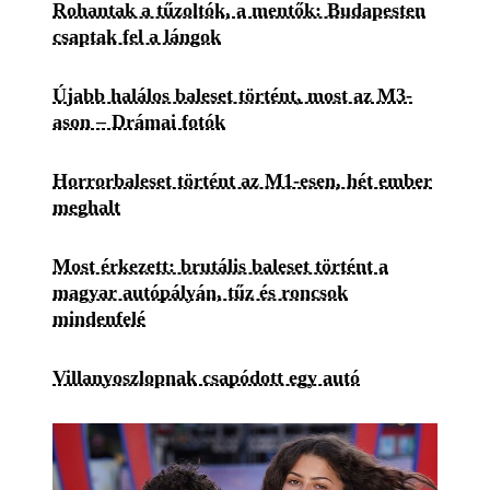
Rohantak a tűzoltók, a mentők: Budapesten
csaptak fel a lángok
Újabb halálos baleset történt, most az M3-
ason – Drámai fotók
Horrorbaleset történt az M1-esen, hét ember
meghalt
Most érkezett: brutális baleset történt a
magyar autópályán, tűz és roncsok
mindenfelé
Villanyoszlopnak csapódott egy autó