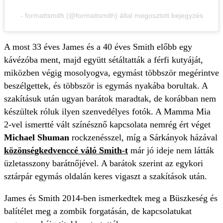
- formattsmith (@formattsmith) által megosztott bejegyzés
A most 33 éves James és a 40 éves Smith előbb egy
kávézóba ment, majd együtt sétáltatták a férfi kutyáját,
miközben végig mosolyogva, egymást többször megérintve
beszélgettek, és többször is egymás nyakába borultak. A
szakításuk után ugyan barátok maradtak, de korábban nem
készültek róluk ilyen szenvedélyes fotók. A Mamma Mia
2-vel ismertté vált színésznő kapcsolata nemrég ért véget
Michael Shuman
rockzenésszel, míg a Sárkányok házával
közönségkedvenccé váló Smith-t
már jó ideje nem látták
üzletasszony barátnőjével. A barátok szerint az egykori
sztárpár egymás oldalán keres vigaszt a szakítások után.
James és Smith 2014-ben ismerkedtek meg a Büszkeség és
balítélet meg a zombik forgatásán, de kapcsolatukat