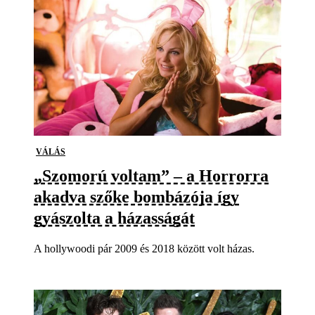
VÁLÁS
„Szomorú voltam” – a Horrorra
akadva szőke bombázója így
gyászolta a házasságát
A hollywoodi pár 2009 és 2018 között volt házas.