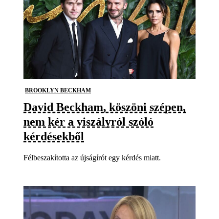
BROOKLYN BECKHAM
David Beckham, köszöni szépen,
nem kér a viszályról szóló
kérdésekből
Félbeszakította az újságírót egy kérdés miatt.