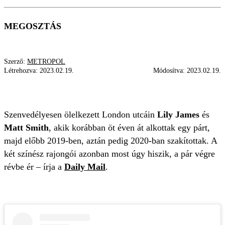
MEGOSZTÁS
Szerző:
METROPOL
Létrehozva:
2023.02.19.
Módosítva:
2023.02.19.
ÚJRA EGYÜTT
LILY JAMES
MATT SMITH
Szenvedélyesen ölelkezett London utcáin
Lily James
és
Matt Smith
, akik korábban öt éven át alkottak egy párt,
majd előbb 2019-ben, aztán pedig 2020-ban szakítottak. A
két színész rajongói azonban most úgy hiszik, a pár végre
révbe ér – írja a
Daily Mail
.