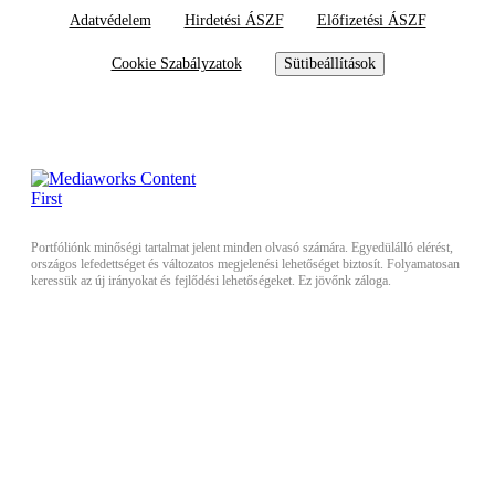
Adatvédelem
Hirdetési ÁSZF
Előfizetési ÁSZF
Cookie Szabályzatok
Sütibeállítások
Portfóliónk minőségi tartalmat jelent minden olvasó számára. Egyedülálló elérést,
országos lefedettséget és változatos megjelenési lehetőséget biztosít. Folyamatosan
keressük az új irányokat és fejlődési lehetőségeket. Ez jövőnk záloga.