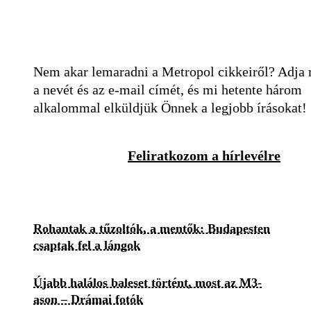
Nem akar lemaradni a Metropol cikkeiről? Adja
a nevét és az e-mail címét, és mi hetente három
alkalommal elküldjük Önnek a legjobb írásokat!
Feliratkozom a hírlevélre
Rohantak a tűzoltók, a mentők: Budapesten
csaptak fel a lángok
Újabb halálos baleset történt, most az M3-
ason – Drámai fotók