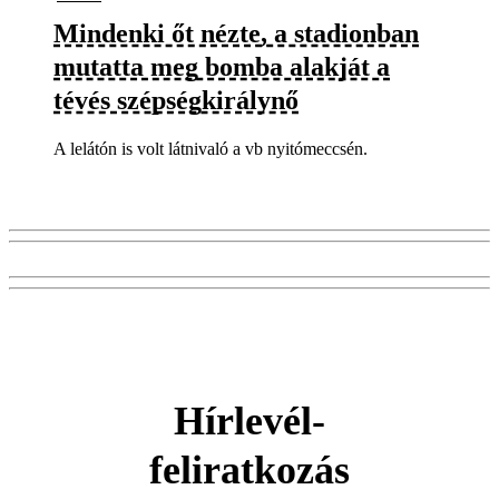
Mindenki őt nézte, a stadionban
mutatta meg bomba alakját a
tévés szépségkirálynő
A lelátón is volt látnivaló a vb nyitómeccsén.
Hírlevél-
feliratkozás