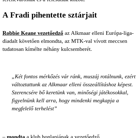
A Fradi pihentette sztárjait
Robbie Keane
vezetőedző
az Alkmaar elleni Európa-liga-
diadalt követően elmondta, az MTK-val vívott meccsen
tudatosan kímélte néhány kulcsemberét.
Két fontos mérkőzés vár ránk, muszáj rotálnunk, ezért
változtattunk az Alkmaar elleni összeállításhoz képest.
Szerencsére bő keretünk van, minőségi játékosokkal,
figyelnünk kell arra, hogy mindenki megkapja a
megfelelő terhelést
–
mondta
a klub honlapjának a vezetőedző.