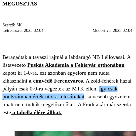
MEGOSZTÁS
Szerző:
SK
Létrehozva:
2025.02.04.
Módosítva:
2025.02.04.
FRADI
LIGA
FELCSÚTI
Beragadtak a tavaszi rajtnál a labdarúgó NB I éllovasai. A
listavezető
Puskás Akadémia a Fehérvár otthonában
kapott ki 1-0-ra, ezt azonban egyelőre nem tudta
kihasználni
a címvédő Ferencváros
. A zöld-fehérek hazai
pályán csak 0-0-ra végeztek az MTK ellen,
így csak
pontszámban érték utol a felcsútiakat
, kevesebb győzelem
miatt nem tudták megelőzni őket. A Fradi akár már szerda
este
a tabella élére állhat.