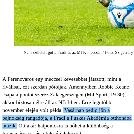
Nem született gól a Fradi és az MTK meccsén / Fotó: Szigetváry
A Ferencváros egy meccsel kevesebbet játszott, mint a
riválisai, ezt szerdán pótolják. Amennyiben Robbie Keane
csapata pontot szerez Zalaegerszegen (M4 Sport, 19.30),
akkor biztosan élre áll az NB I-ben. Erre legutóbb
november elején volt példa.
Vasárnap pedig jön a
bajnokság rangadója, a Fradi a Puskás Akadémia otthonába
utazik.
Ott akár hatpontosra is nőhet a különbség a
ferencvárosiak és a felcsútiak között.