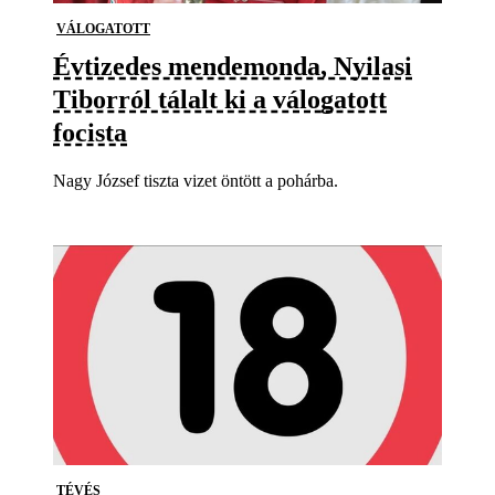
VÁLOGATOTT
Évtizedes mendemonda, Nyilasi
Tiborról tálalt ki a válogatott
focista
Nagy József tiszta vizet öntött a pohárba.
TÉVÉS