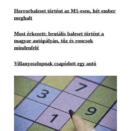
Horrorbaleset történt az M1-esen, hét ember
meghalt
Most érkezett: brutális baleset történt a
magyar autópályán, tűz és roncsok
mindenfelé
Villanyoszlopnak csapódott egy autó