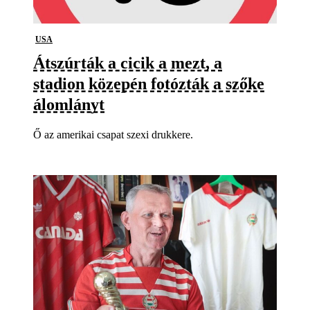
USA
Átszúrták a cicik a mezt, a
stadion közepén fotózták a szőke
álomlányt
Ő az amerikai csapat szexi drukkere.