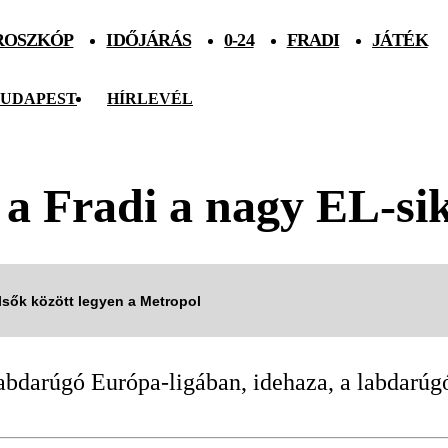
ROSZKÓP
IDŐJÁRÁS
0-24
FRADI
JÁTÉK
UDAPEST
HÍRLEVÉL
 a Fradi a nagy EL-si
elsők között legyen a Metropol
abdarúgó Európa-ligában, idehaza, a labdarúgó