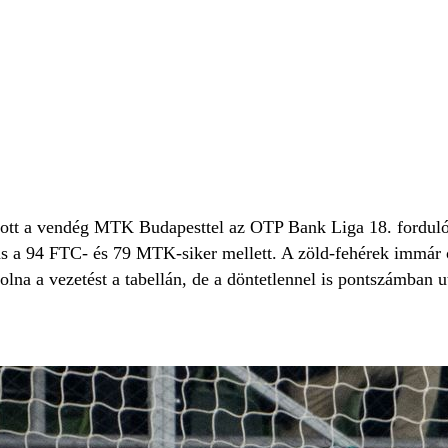
szott a vendég MTK Budapesttel az OTP Bank Liga 18. forduló
s a 94 FTC- és 79 MTK-siker mellett. A zöld-fehérek immár öt
lna a vezetést a tabellán, de a döntetlennel is pontszámban 