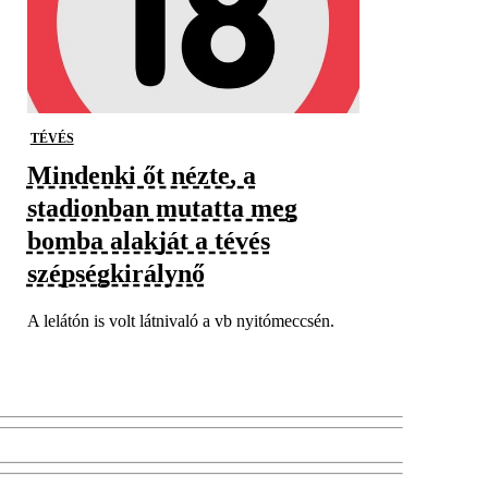
TÉVÉS
Mindenki őt nézte, a
stadionban mutatta meg
bomba alakját a tévés
szépségkirálynő
A lelátón is volt látnivaló a vb nyitómeccsén.