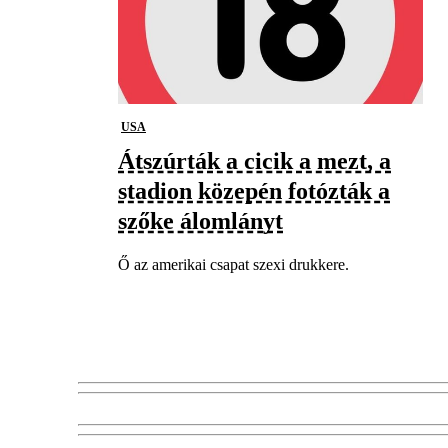
USA
Átszúrták a cicik a mezt, a
stadion közepén fotózták a
szőke álomlányt
Ő az amerikai csapat szexi drukkere.