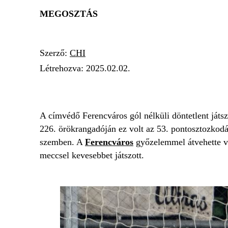
MEGOSZTÁS
Szerző:
CHI
Létrehozva:
2025.02.02.
FERENCVÁROS
MTK BUDAPEST
NB I
A címvédő Ferencváros gól nélküli döntetlent ját
226. örökrangadóján ez volt az 53. pontosztozkodá
szemben. A
Ferencváros
győzelemmel átvehette vo
meccsel kevesebbet játszott.