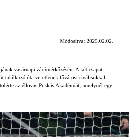
Módosítva:
2025.02.02.
jának vasárnapi zárómérkőzésén. A két csapat
 találkozó óta veretlenek fővárosi riválisukkal
utolérte az éllovas Puskás Akadémiát, amelynél egy