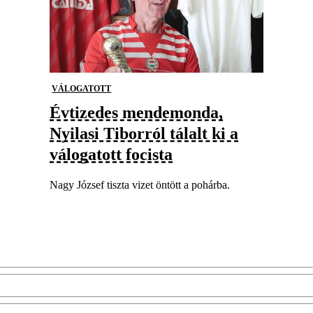
VÁLOGATOTT
Évtizedes mendemonda,
Nyilasi Tiborról tálalt ki a
válogatott focista
Nagy József tiszta vizet öntött a pohárba.