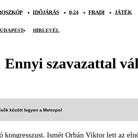
ROSZKÓP
IDŐJÁRÁS
0-24
FRADI
JÁTÉK
UDAPEST
HÍRLEVÉL
 Ennyi szavazattal vál
elsők között legyen a Metropol
tó kongresszust. Ismét Orbán Viktor lett az el