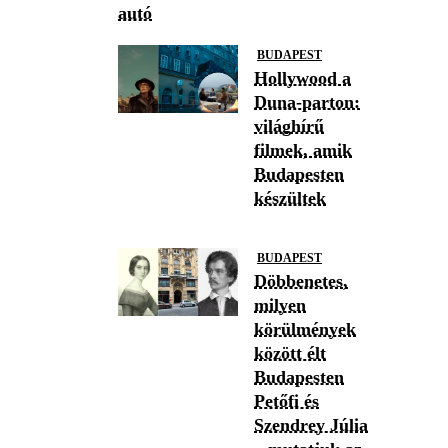
autó
BUDAPEST
Hollywood a
Duna-parton:
világhírű
filmek, amik
Budapesten
készültek
BUDAPEST
Döbbenetes,
milyen
körülmények
között élt
Budapesten
Petőfi és
Szendrey Júlia