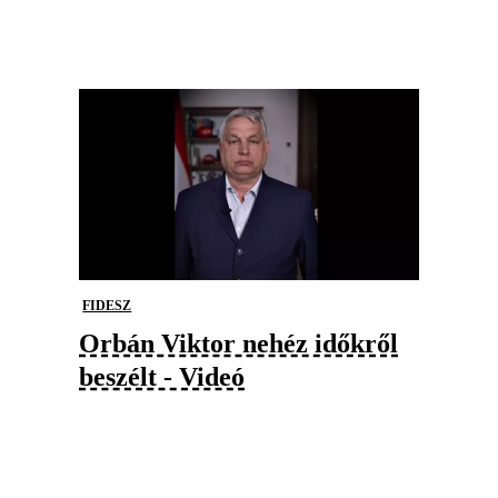
FIDESZ
Orbán Viktor nehéz időkről
beszélt - Videó