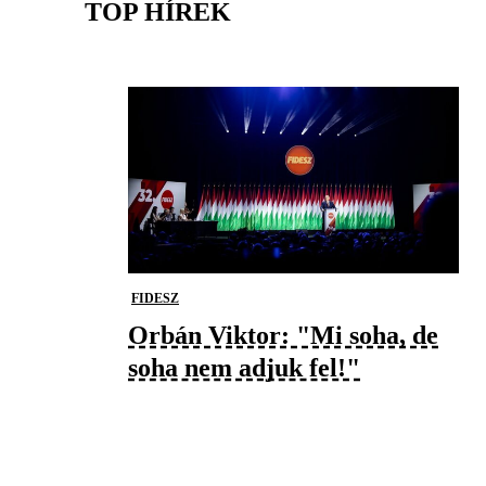
TOP HÍREK
FIDESZ
Orbán Viktor: "Mi soha, de
soha nem adjuk fel!"