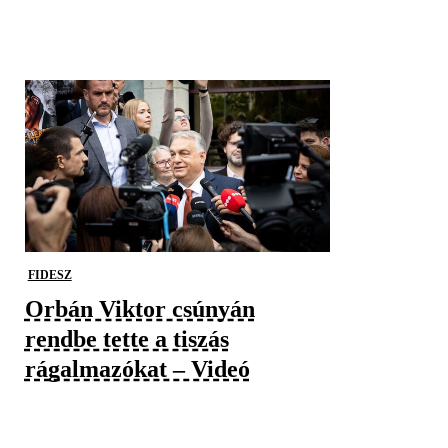
FIDESZ
Orbán Viktor csúnyán
rendbe tette a tiszás
rágalmazókat – Videó