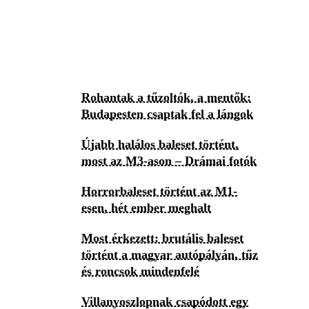
Rohantak a tűzoltók, a mentők:
Budapesten csaptak fel a lángok
Újabb halálos baleset történt,
most az M3-ason – Drámai fotók
Horrorbaleset történt az M1-
esen, hét ember meghalt
Most érkezett: brutális baleset
történt a magyar autópályán, tűz
és roncsok mindenfelé
Villanyoszlopnak csapódott egy