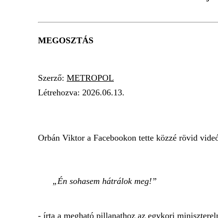
MEGOSZTÁS
Szerző:
METROPOL
Létrehozva:
2026.06.13.
ORBÁN VIKTOR
FIDESZ
SZAVAZAT
Orbán Viktor a Facebookon tette közzé rövid videó
Én sohasem hátrálok meg!
- írta a megható pillanathoz az egykori miniszterel