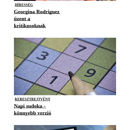
HÍRESSÉG
Georgina Rodriguez
üzent a
kritikusoknak
KERESZTREJTVÉNY
Napi sudoku -
könnyebb verzió