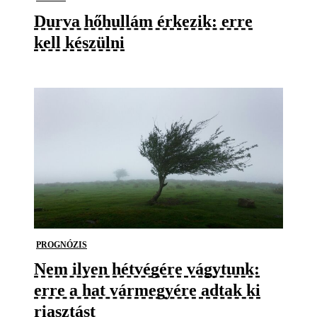
Durva hőhullám érkezik: erre
kell készülni
PROGNÓZIS
Nem ilyen hétvégére vágytunk:
erre a hat vármegyére adtak ki
riasztást