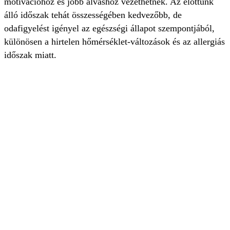
motivációhoz és jobb alváshoz vezethetnek. Az előttünk
álló időszak tehát összességében kedvezőbb, de
odafigyelést igényel az egészségi állapot szempontjából,
különösen a hirtelen hőmérséklet-változások és az allergiás
időszak miatt.