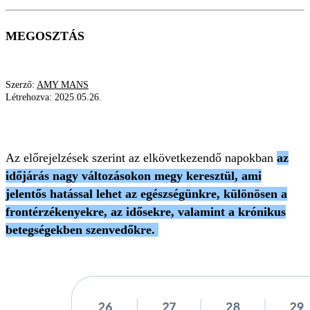
MEGOSZTÁS
Szerző:
AMY MANS
Létrehozva:
2025.05.26.
IDŐJÁRÁS
MELEG IDŐ
ELŐREJELZÉS
Az előrejelzések szerint az elkövetkezendő napokban
az
időjárás nagy változásokon megy keresztül, ami
jelentős hatással lehet az egészségünkre, különösen a
frontérzékenyekre, az idősekre, valamint a krónikus
betegségekben szenvedőkre.