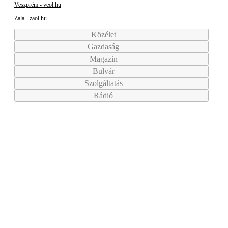
Veszprém - veol.hu
Zala - zaol.hu
Közélet
Gazdaság
Magazin
Bulvár
Szolgáltatás
Rádió