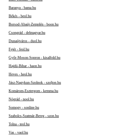
Baranya - bama.hu
Békés - beol.hu
Borsod-Abaúj-Zemplén - boon.hu
Csongrád - delmagyar.hu
Dunaújváros - duol.hu
Fejér - feol.hu
Győr-Moson-Sopron - kisalfold.hu
Hajdú-Bihar - haon.hu
Heves - heol.hu
Jász-Nagykun-Szolnok - szoljon.hu
Komárom-Esztergom - kemma.hu
Nógrád - nool.hu
Somogy - sonline.hu
Szabolcs-Szatmár-Bereg - szon.hu
Tolna - teol.hu
Vas - vaol.hu