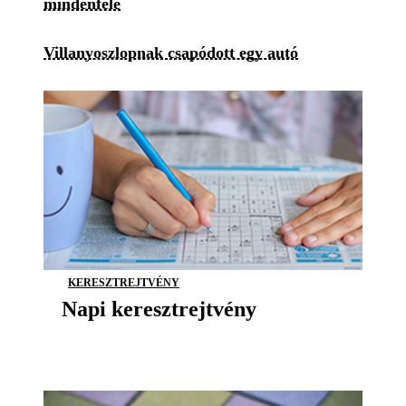
mindenfelé
Villanyoszlopnak csapódott egy autó
KERESZTREJTVÉNY
Napi keresztrejtvény