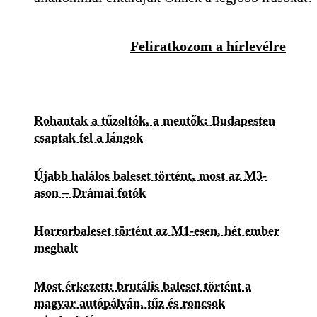
Feliratkozom a hírlevélre
Rohantak a tűzoltók, a mentők: Budapesten
csaptak fel a lángok
Újabb halálos baleset történt, most az M3-
ason – Drámai fotók
Horrorbaleset történt az M1-esen, hét ember
meghalt
Most érkezett: brutális baleset történt a
magyar autópályán, tűz és roncsok