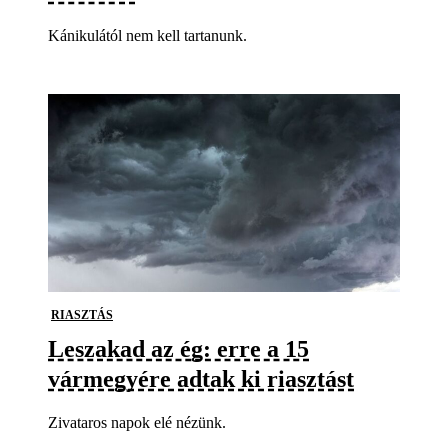
Kánikulától nem kell tartanunk.
RIASZTÁS
Leszakad az ég: erre a 15
vármegyére adtak ki riasztást
Zivataros napok elé nézünk.