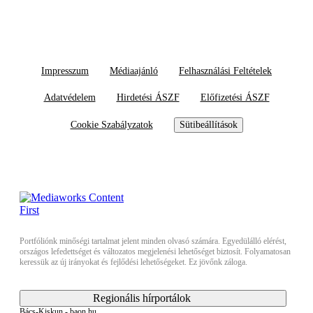
Impresszum
Médiaajánló
Felhasználási Feltételek
Adatvédelem
Hirdetési ÁSZF
Előfizetési ÁSZF
Cookie Szabályzatok
Sütibeállítások
Portfóliónk minőségi tartalmat jelent minden olvasó számára. Egyedülálló elérést,
országos lefedettséget és változatos megjelenési lehetőséget biztosít. Folyamatosan
keressük az új irányokat és fejlődési lehetőségeket. Ez jövőnk záloga.
Regionális hírportálok
Bács-Kiskun - baon.hu