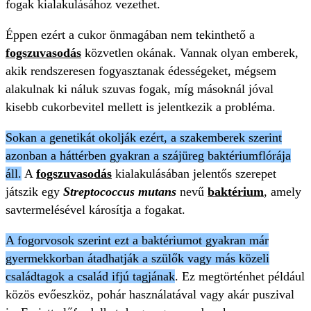
fogak kialakulásához vezethet.
Éppen ezért a cukor önmagában nem tekinthető a
fogszuvasodás
közvetlen okának. Vannak olyan emberek,
akik rendszeresen fogyasztanak édességeket, mégsem
alakulnak ki náluk szuvas fogak, míg másoknál jóval
kisebb cukorbevitel mellett is jelentkezik a probléma.
Sokan a genetikát okolják ezért, a szakemberek szerint
azonban a háttérben gyakran a szájüreg baktériumflórája
áll.
A
fogszuvasodás
kialakulásában jelentős szerepet
játszik egy
Streptococcus mutans
nevű
baktérium
, amely
savtermelésével károsítja a fogakat.
A fogorvosok szerint ezt a baktériumot gyakran már
gyermekkorban átadhatják a szülők vagy más közeli
családtagok a család ifjú tagjának
. Ez megtörténhet például
közös evőeszköz, pohár használatával vagy akár puszival