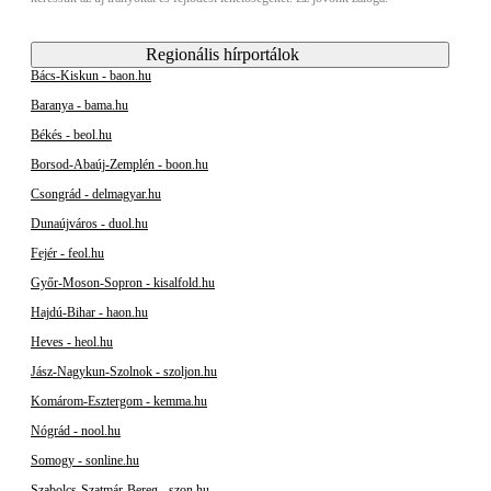
Regionális hírportálok
Bács-Kiskun - baon.hu
Baranya - bama.hu
Békés - beol.hu
Borsod-Abaúj-Zemplén - boon.hu
Csongrád - delmagyar.hu
Dunaújváros - duol.hu
Fejér - feol.hu
Győr-Moson-Sopron - kisalfold.hu
Hajdú-Bihar - haon.hu
Heves - heol.hu
Jász-Nagykun-Szolnok - szoljon.hu
Komárom-Esztergom - kemma.hu
Nógrád - nool.hu
Somogy - sonline.hu
Szabolcs-Szatmár-Bereg - szon.hu