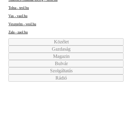
Tolna - teol.hu
Vas - vaol.hu
Veszprém - veol.hu
Zala - zaol.hu
Közélet
Gazdaság
Magazin
Bulvár
Szolgáltatás
Rádió