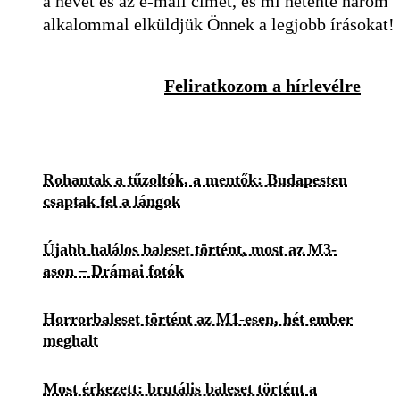
a nevét és az e-mail címét, és mi hetente három
alkalommal elküldjük Önnek a legjobb írásokat!
Feliratkozom a hírlevélre
Rohantak a tűzoltók, a mentők: Budapesten
csaptak fel a lángok
Újabb halálos baleset történt, most az M3-
ason – Drámai fotók
Horrorbaleset történt az M1-esen, hét ember
meghalt
Most érkezett: brutális baleset történt a