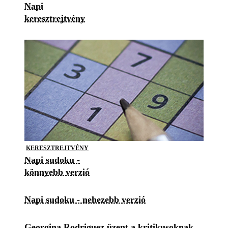
Napi
keresztrejtvény
KERESZTREJTVÉNY
Napi sudoku -
könnyebb verzió
Napi sudoku - nehezebb verzió
Georgina Rodriguez üzent a kritikusoknak