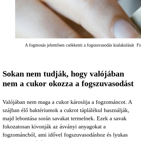
A fogmosás jelentősen csökkenti a fogszuvasodás kialakulását Fo
Sokan nem tudják, hogy valójában
nem a cukor okozza a fogszuvasodást
Valójában nem maga a cukor károsítja a fogzománcot. A
szájban élő baktériumok a cukrot táplálékul használják,
majd lebontása során savakat termelnek. Ezek a savak
fokozatosan kivonják az ásványi anyagokat a
fogzománcból, ami idővel fogszuvasodáshoz és lyukas