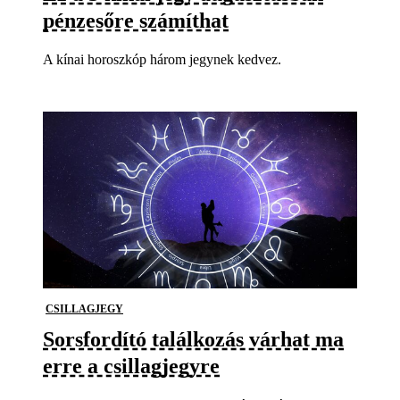
pénzesőre számíthat
A kínai horoszkóp három jegynek kedvez.
CSILLAGJEGY
Sorsfordító találkozás várhat ma
erre a csillagjegyre