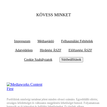
KÖVESS MINKET
Impresszum
Médiaajánló
Felhasználási Feltételek
Adatvédelem
Hirdetési ÁSZF
Előfizetési ÁSZF
Cookie Szabályzatok
Sütibeállítások
Portfóliónk minőségi tartalmat jelent minden olvasó számára. Egyedülálló elérést,
országos lefedettséget és változatos megjelenési lehetőséget biztosít. Folyamatosan
keressük az új irányokat és fejlődési lehetőségeket. Ez jövőnk záloga.