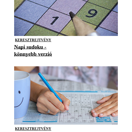
KERESZTREJTVÉNY
Napi sudoku -
könnyebb verzió
KERESZTREJTVÉNY