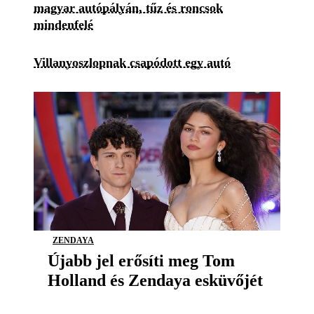
magyar autópályán, tűz és roncsok
mindenfelé
Villanyoszlopnak csapódott egy autó
ZENDAYA
Újabb jel erősíti meg Tom
Holland és Zendaya esküvőjét