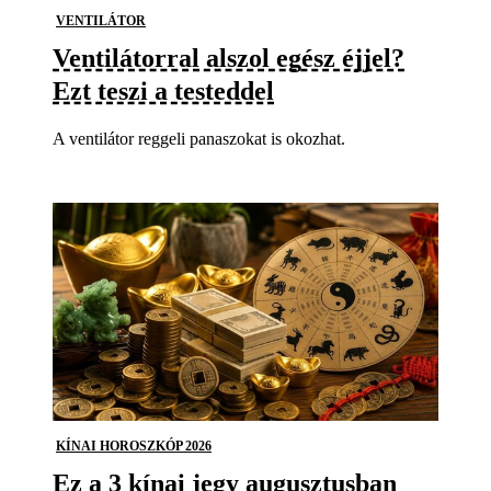
VENTILÁTOR
Ventilátorral alszol egész éjjel?
Ezt teszi a testeddel
A ventilátor reggeli panaszokat is okozhat.
KÍNAI HOROSZKÓP 2026
Ez a 3 kínai jegy augusztusban