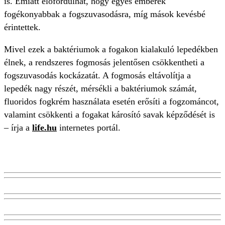
is. Emiatt előfordulhat, hogy egyes emberek
fogékonyabbak a fogszuvasodásra, míg mások kevésbé
érintettek.
Mivel ezek a baktériumok a fogakon kialakuló lepedékben
élnek, a rendszeres fogmosás jelentősen csökkentheti a
fogszuvasodás kockázatát. A fogmosás eltávolítja a
lepedék nagy részét, mérsékli a baktériumok számát,
fluoridos fogkrém használata esetén erősíti a fogzománcot,
valamint csökkenti a fogakat károsító savak képződését is
– írja a
life.hu
internetes portál.