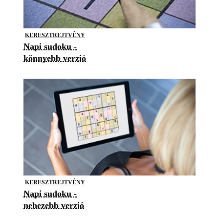
KERESZTREJTVÉNY
Napi sudoku -
könnyebb verzió
KERESZTREJTVÉNY
Napi sudoku -
nehezebb verzió