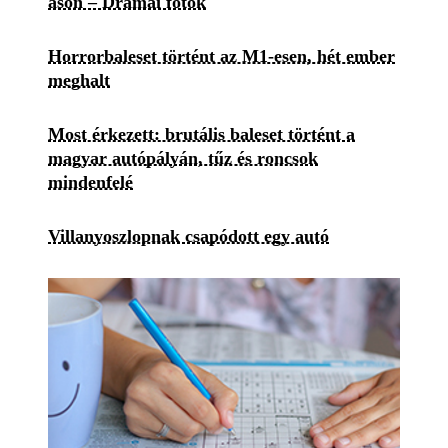
ason – Drámai fotók
Horrorbaleset történt az M1-esen, hét ember
meghalt
Most érkezett: brutális baleset történt a
magyar autópályán, tűz és roncsok
mindenfelé
Villanyoszlopnak csapódott egy autó