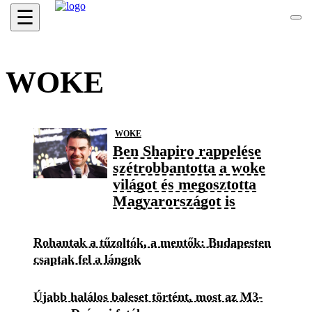
☰
WOKE
WOKE
Ben Shapiro rappelése
szétrobbantotta a woke
világot és megosztotta
Magyarországot is
Rohantak a tűzoltók, a mentők: Budapesten
csaptak fel a lángok
Újabb halálos baleset történt, most az M3-