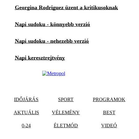
Georgina Rodriguez üzent a kritikusoknak
Napi sudoku - könnyebb verzió
Napi sudoku - nehezebb verzió
Napi keresztrejtvény
IDŐJÁRÁS
SPORT
PROGRAMOK
AKTUÁLIS
VÉLEMÉNY
BEST
0-24
ÉLETMÓD
VIDEÓ