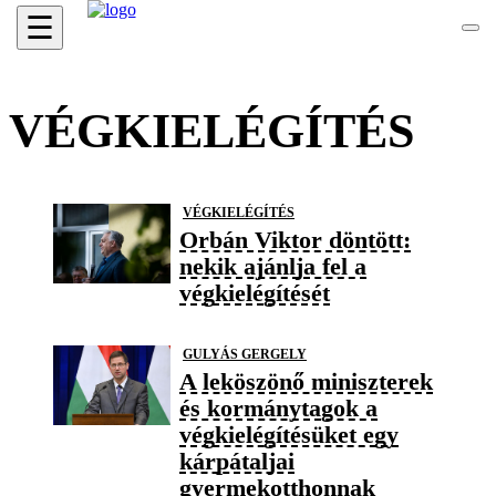
☰
VÉGKIELÉGÍTÉS
VÉGKIELÉGÍTÉS
Orbán Viktor döntött:
nekik ajánlja fel a
végkielégítését
GULYÁS GERGELY
A leköszönő miniszterek
és kormánytagok a
végkielégítésüket egy
kárpátaljai
gyermekotthonnak