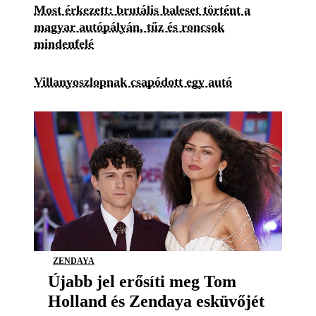
Most érkezett: brutális baleset történt a
magyar autópályán, tűz és roncsok
mindenfelé
Villanyoszlopnak csapódott egy autó
ZENDAYA
Újabb jel erősíti meg Tom
Holland és Zendaya esküvőjét