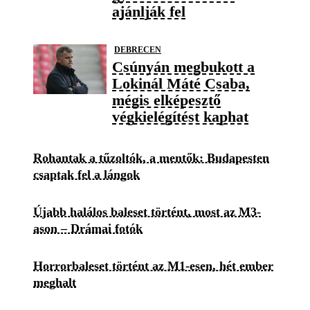
ajánlják fel
DEBRECEN
Csúnyán megbukott a
Lokinál Máté Csaba,
mégis elképesztő
végkielégítést kaphat
Rohantak a tűzoltók, a mentők: Budapesten
csaptak fel a lángok
Újabb halálos baleset történt, most az M3-
ason – Drámai fotók
Horrorbaleset történt az M1-esen, hét ember
meghalt