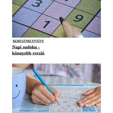
KERESZTREJTVÉNY
Napi sudoku -
könnyebb verzió