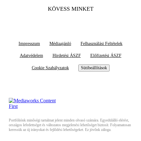
KÖVESS MINKET
Impresszum
Médiaajánló
Felhasználási Feltételek
Adatvédelem
Hirdetési ÁSZF
Előfizetési ÁSZF
Cookie Szabályzatok
Sütibeállítások
Portfóliónk minőségi tartalmat jelent minden olvasó számára. Egyedülálló elérést,
országos lefedettséget és változatos megjelenési lehetőséget biztosít. Folyamatosan
keressük az új irányokat és fejlődési lehetőségeket. Ez jövőnk záloga.