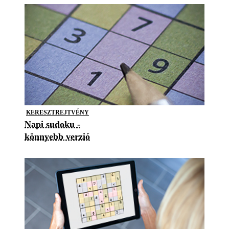
KERESZTREJTVÉNY
Napi sudoku -
könnyebb verzió