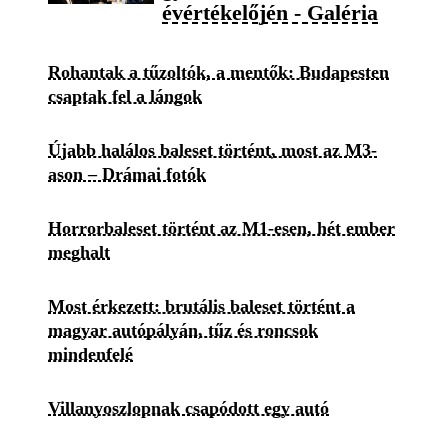
évértékelőjén - Galéria
Rohantak a tűzoltók, a mentők: Budapesten
csaptak fel a lángok
Újabb halálos baleset történt, most az M3-
ason – Drámai fotók
Horrorbaleset történt az M1-esen, hét ember
meghalt
Most érkezett: brutális baleset történt a
magyar autópályán, tűz és roncsok
mindenfelé
Villanyoszlopnak csapódott egy autó