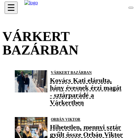
☰
VÁRKERT
BAZÁRBAN
VÁRKERT BAZÁRBAN
Kovács Kati elárulta,
hány évesnek érzi magát
- sztárparádé a
Várkertben
ORBÁN VIKTOR
Hihetetlen, mennyi sztár
gyűlt össze Orbán Viktor