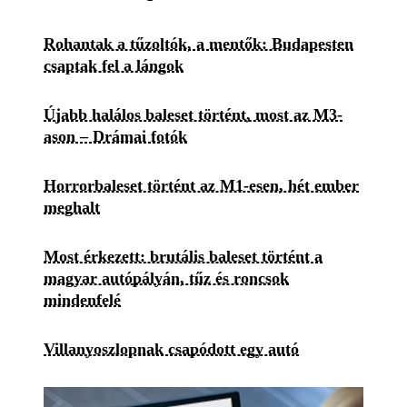
Rohantak a tűzoltók, a mentők: Budapesten
csaptak fel a lángok
Újabb halálos baleset történt, most az M3-
ason – Drámai fotók
Horrorbaleset történt az M1-esen, hét ember
meghalt
Most érkezett: brutális baleset történt a
magyar autópályán, tűz és roncsok
mindenfelé
Villanyoszlopnak csapódott egy autó