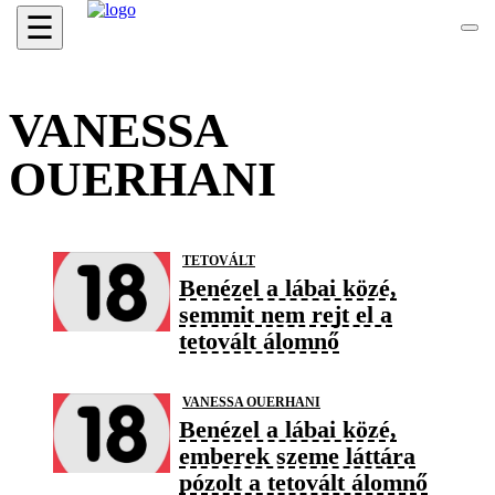
☰
VANESSA
OUERHANI
TETOVÁLT
Benézel a lábai közé,
semmit nem rejt el a
tetovált álomnő
VANESSA OUERHANI
Benézel a lábai közé,
emberek szeme láttára
pózolt a tetovált álomnő