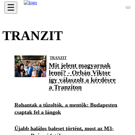
☰
TRANZIT
TRANZIT
Mit jelent magyarnak
lenni? - Orbán Viktor
így válaszolt a kérdésre
a Tranziton
Rohantak a tűzoltók, a mentők: Budapesten
csaptak fel a lángok
Újabb halálos baleset történt, most az M3-