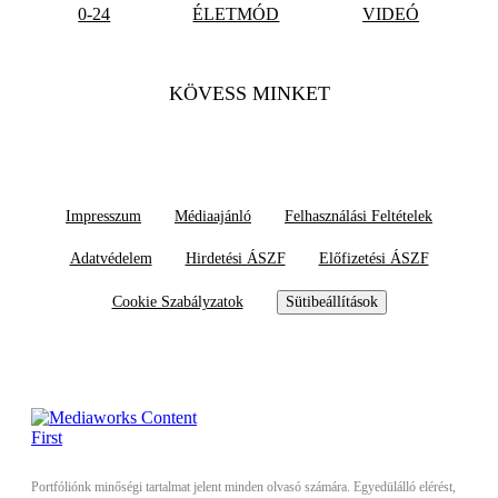
0-24
ÉLETMÓD
VIDEÓ
KÖVESS MINKET
Impresszum
Médiaajánló
Felhasználási Feltételek
Adatvédelem
Hirdetési ÁSZF
Előfizetési ÁSZF
Cookie Szabályzatok
Sütibeállítások
Portfóliónk minőségi tartalmat jelent minden olvasó számára. Egyedülálló elérést,