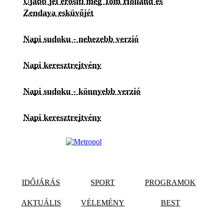
Újabb jel erősíti meg Tom Holland és
Zendaya esküvőjét
Napi sudoku - nehezebb verzió
Napi keresztrejtvény
Napi sudoku - könnyebb verzió
Napi keresztrejtvény
IDŐJÁRÁS
SPORT
PROGRAMOK
AKTUÁLIS
VÉLEMÉNY
BEST