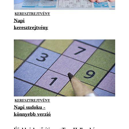
KERESZTREJTVÉNY
Napi
keresztrejtvény
KERESZTREJTVÉNY
Napi sudoku -
könnyebb verzió