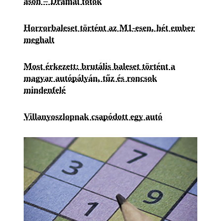
ason – Drámai fotók
Horrorbaleset történt az M1-esen, hét ember
meghalt
Most érkezett: brutális baleset történt a
magyar autópályán, tűz és roncsok
mindenfelé
Villanyoszlopnak csapódott egy autó