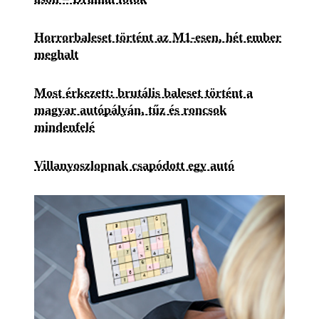
Horrorbaleset történt az M1-esen, hét ember
meghalt
Most érkezett: brutális baleset történt a
magyar autópályán, tűz és roncsok
mindenfelé
Villanyoszlopnak csapódott egy autó