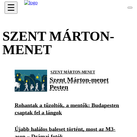
☰
SZENT MÁRTON-
MENET
SZENT MÁRTON-MENET
Szent Márton-menet
Pesten
Rohantak a tűzoltók, a mentők: Budapesten
csaptak fel a lángok
Újabb halálos baleset történt, most az M3-
ason – Drámai fotók