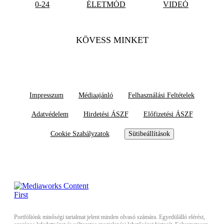
0-24
ÉLETMÓD
VIDEÓ
KÖVESS MINKET
Impresszum
Médiaajánló
Felhasználási Feltételek
Adatvédelem
Hirdetési ÁSZF
Előfizetési ÁSZF
Cookie Szabályzatok
Sütibeállítások
Portfóliónk minőségi tartalmat jelent minden olvasó számára. Egyedülálló elérést,