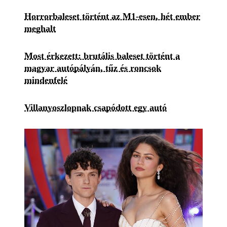
Horrorbaleset történt az M1-esen, hét ember
meghalt
Most érkezett: brutális baleset történt a
magyar autópályán, tűz és roncsok
mindenfelé
Villanyoszlopnak csapódott egy autó