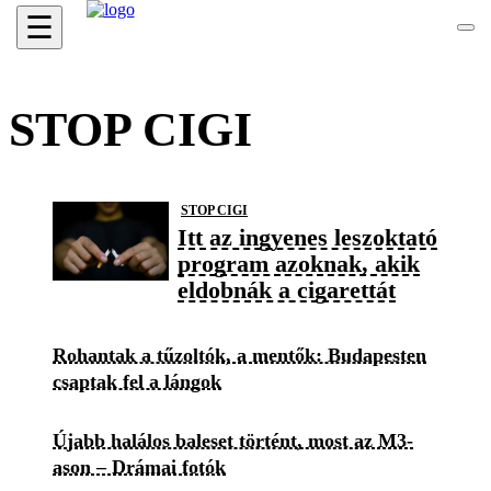
☰
STOP CIGI
STOP CIGI
Itt az ingyenes leszoktató
program azoknak, akik
eldobnák a cigarettát
Rohantak a tűzoltók, a mentők: Budapesten
csaptak fel a lángok
Újabb halálos baleset történt, most az M3-
ason – Drámai fotók