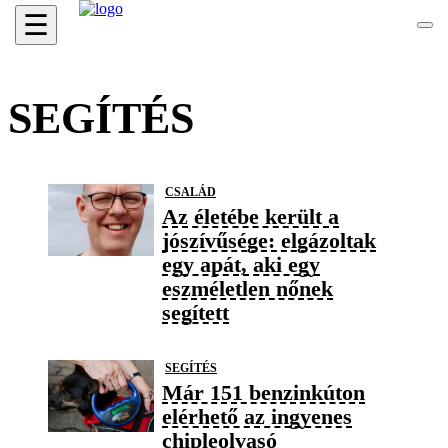
☰
SEGÍTÉS
CSALÁD
Az életébe került a
jószívűsége: elgázoltak
egy apát, aki egy
eszméletlen nőnek
segített
SEGÍTÉS
Már 151 benzinkúton
elérhető az ingyenes
chipleolvasó