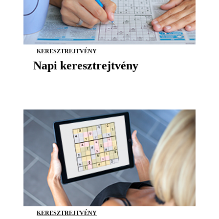
KERESZTREJTVÉNY
Napi keresztrejtvény
KERESZTREJTVÉNY