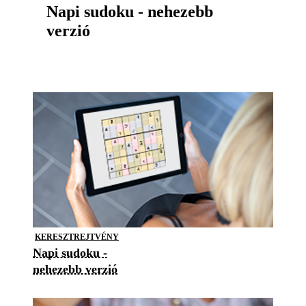
Napi sudoku - nehezebb
verzió
KERESZTREJTVÉNY
Napi sudoku -
nehezebb verzió