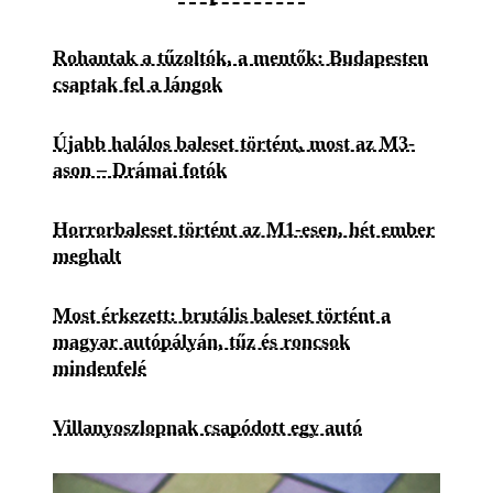
Rohantak a tűzoltók, a mentők: Budapesten
csaptak fel a lángok
Újabb halálos baleset történt, most az M3-
ason – Drámai fotók
Horrorbaleset történt az M1-esen, hét ember
meghalt
Most érkezett: brutális baleset történt a
magyar autópályán, tűz és roncsok
mindenfelé
Villanyoszlopnak csapódott egy autó