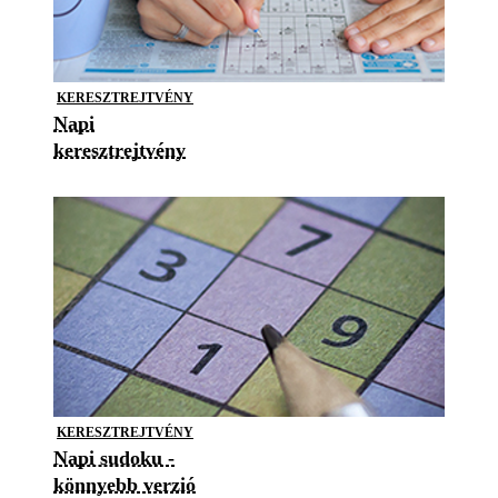
KERESZTREJTVÉNY
Napi
keresztrejtvény
KERESZTREJTVÉNY
Napi sudoku -
könnyebb verzió