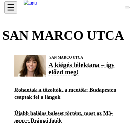
☰
SAN MARCO UTCA
SAN MARCO UTCA
A kiégés lélektana – így
előzd meg!
Rohantak a tűzoltók, a mentők: Budapesten
csaptak fel a lángok
Újabb halálos baleset történt, most az M3-
ason – Drámai fotók