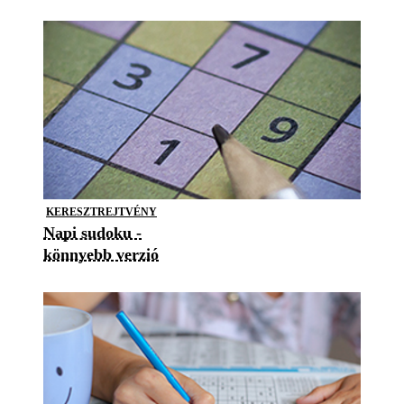
KERESZTREJTVÉNY
Napi sudoku -
könnyebb verzió