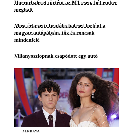
Horrorbaleset történt az M1-esen, hét ember
meghalt
Most érkezett: brutális baleset történt a
magyar autópályán, tűz és roncsok
mindenfelé
Villanyoszlopnak csapódott egy autó
ZENDAYA