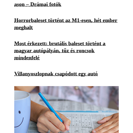
ason – Drámai fotók
Horrorbaleset történt az M1-esen, hét ember
meghalt
Most érkezett: brutális baleset történt a
magyar autópályán, tűz és roncsok
mindenfelé
Villanyoszlopnak csapódott egy autó