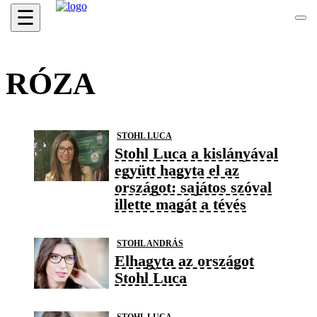
☰
RÓZA
STOHL LUCA
Stohl Luca a kislányával
együtt hagyta el az
országot: sajátos szóval
illette magát a tévés
STOHL ANDRÁS
Elhagyta az országot
Stohl Luca
STOHL LUCA