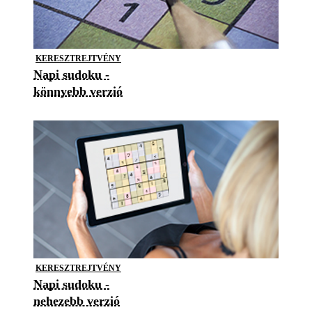
KERESZTREJTVÉNY
Napi sudoku -
könnyebb verzió
KERESZTREJTVÉNY
Napi sudoku -
nehezebb verzió