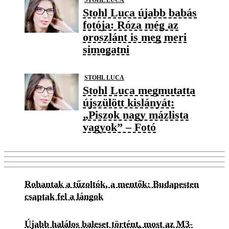
Stohl Luca újabb babás
fotója: Róza még az
oroszlánt is meg meri
simogatni
STOHL LUCA
Stohl Luca megmutatta
újszülött kislányát:
„Piszok nagy mázlista
vagyok” – Fotó
Rohantak a tűzoltók, a mentők: Budapesten
csaptak fel a lángok
Újabb halálos baleset történt, most az M3-