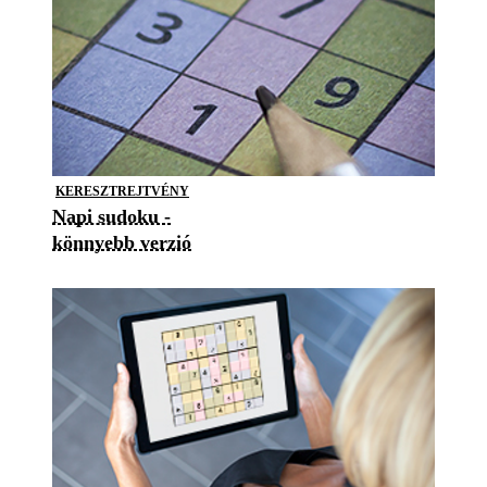
KERESZTREJTVÉNY
Napi sudoku -
könnyebb verzió