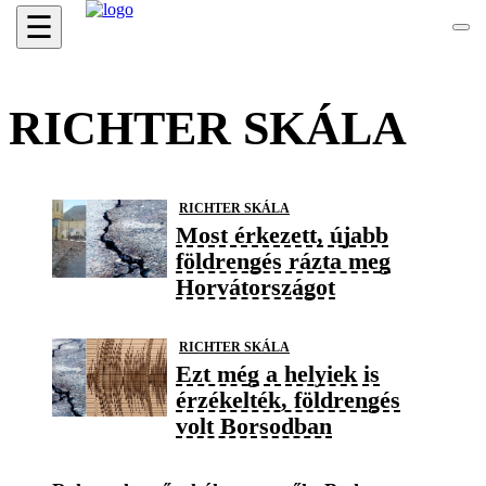
☰
RICHTER SKÁLA
RICHTER SKÁLA
Most érkezett, újabb
földrengés rázta meg
Horvátországot
RICHTER SKÁLA
Ezt még a helyiek is
érzékelték, földrengés
volt Borsodban