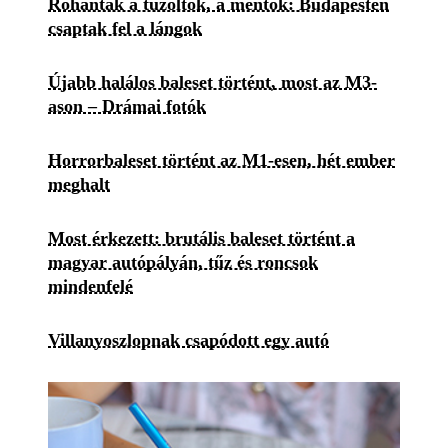
Rohantak a tűzoltók, a mentők: Budapesten
csaptak fel a lángok
Újabb halálos baleset történt, most az M3-
ason – Drámai fotók
Horrorbaleset történt az M1-esen, hét ember
meghalt
Most érkezett: brutális baleset történt a
magyar autópályán, tűz és roncsok
mindenfelé
Villanyoszlopnak csapódott egy autó