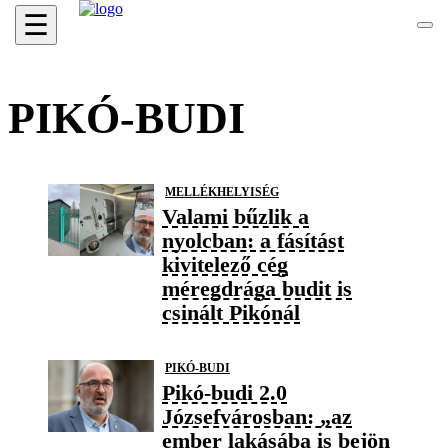
☰
PIKÓ-BUDI
MELLÉKHELYISÉG
Valami bűzlik a
nyolcban: a fásítást
kivitelező cég
méregdrága budit is
csinált Pikónál
PIKÓ-BUDI
Pikó-budi 2.0
Józsefvárosban: „az
ember lakásába is bejön