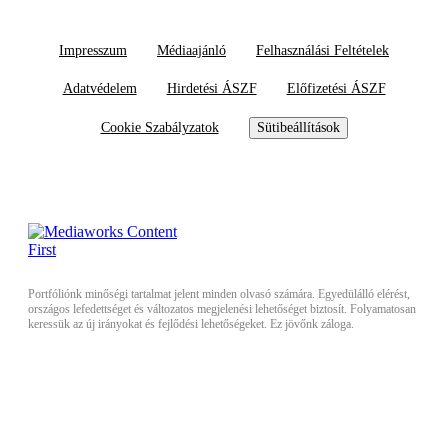
Impresszum
Médiaajánló
Felhasználási Feltételek
Adatvédelem
Hirdetési ÁSZF
Előfizetési ÁSZF
Cookie Szabályzatok
Sütibeállítások
Portfóliónk minőségi tartalmat jelent minden olvasó számára. Egyedülálló elérést,
országos lefedettséget és változatos megjelenési lehetőséget biztosít. Folyamatosan
keressük az új irányokat és fejlődési lehetőségeket. Ez jövőnk záloga.