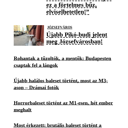
ez a förtelmes bűz,
elviselhetetlen!”
JÓZSEFVÁROS
Újabb Pikó-budi jelent
meg Józsefvárosban!
Rohantak a tűzoltók, a mentők: Budapesten
csaptak fel a lángok
Újabb halálos baleset történt, most az M3-
ason – Drámai fotók
Horrorbaleset történt az M1-esen, hét ember
meghalt
Most érkezett: brutális baleset történt a