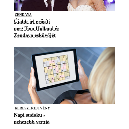
ZENDAYA
Újabb jel erősíti
meg Tom Holland és
Zendaya esküvőjét
KERESZTREJTVÉNY
Napi sudoku -
nehezebb verzió