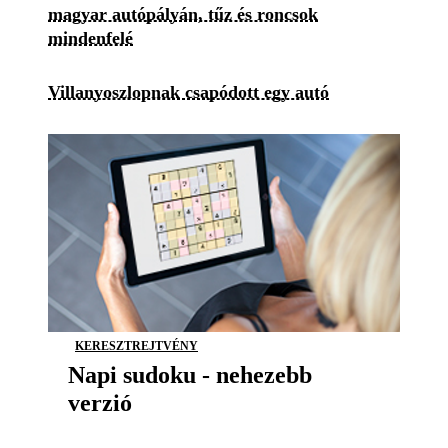
magyar autópályán, tűz és roncsok
mindenfelé
Villanyoszlopnak csapódott egy autó
KERESZTREJTVÉNY
Napi sudoku - nehezebb
verzió