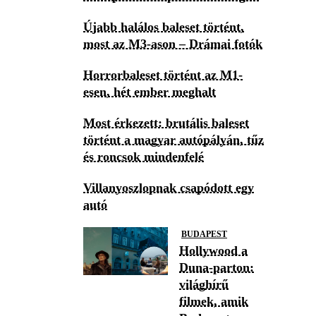
Újabb halálos baleset történt,
most az M3-ason – Drámai fotók
Horrorbaleset történt az M1-
esen, hét ember meghalt
Most érkezett: brutális baleset
történt a magyar autópályán, tűz
és roncsok mindenfelé
Villanyoszlopnak csapódott egy
autó
BUDAPEST
Hollywood a
Duna-parton:
világhírű
filmek, amik