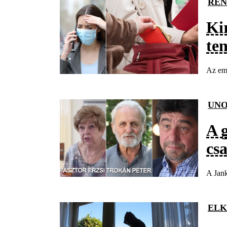
REN
Ki
te
Az emb
UNO
A 
cs
A Jank
ELK