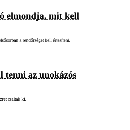
 elmondja, mit kell
ősorban a rendőrséget kell értesíteni.
l tenni az unokázós
ret csaltak ki.