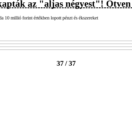
kapták az "aljas négyest"! Ötven
a 10 millió forint értékben lopott pénzt és ékszereket
/
37
37