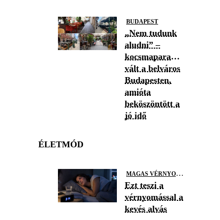
BUDAPEST
„Nem tudunk
aludni” –
kocsmaparadicsommá
vált a belváros
Budapesten,
amióta
beköszöntött a
jó idő
ÉLETMÓD
M
AGAS VÉRNYOMÁS
Ezt teszi a
vérnyomással a
kevés alvás