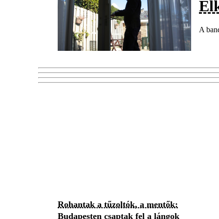
El
A band
Rohantak a tűzoltók, a mentők:
Budapesten csaptak fel a lángok