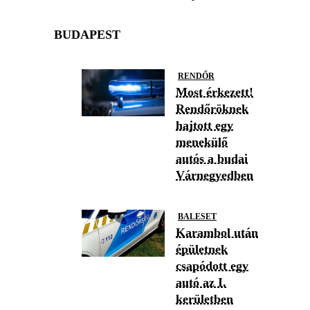
BUDAPEST
RENDŐR
Most érkezett!
Rendőröknek
hajtott egy
menekülő
autós a budai
Várnegyedben
BALESET
Karambol után
épületnek
csapódott egy
autó az I.
kerületben