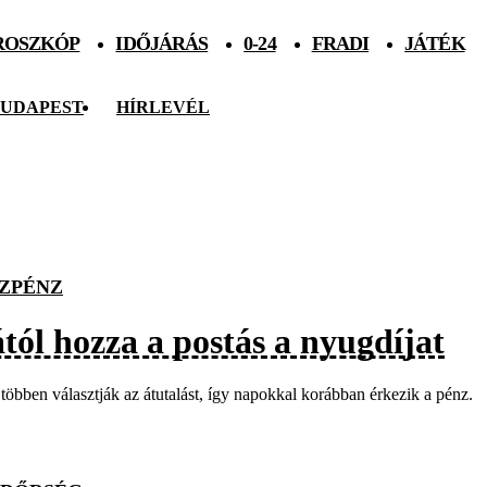
ROSZKÓP
IDŐJÁRÁS
0-24
FRADI
JÁTÉK
UDAPEST
HÍRLEVÉL
ZPÉNZ
tól hozza a postás a nyugdíjat
többen választják az átutalást, így napokkal korábban érkezik a pénz.