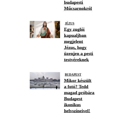
budapesti
Műcsarnokról
JÉZUS
Egy zuglói
kapualjban
megjelent
Jézus, hogy
üzenjen a pesti
testvéreknek
BUDAPEST
Mikor készült
a fotó? Tedd
magad próbára
Budapest
ikonikus
helyszíneivel!