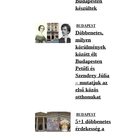
Budapesten
készültek
BUDAPEST
Döbbenetes,
milyen
körülmények
között élt
Budapesten
Petőfi és
Szendrey Júlia
– mutatjuk az
első közös
otthonukat
BUDAPEST
5+1 döbbenetes
érdekesség a