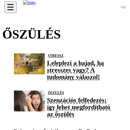
☰
ŐSZÜLÉS
STRESSZ
Leleplezi a hajad, ha
stresszes vagy? A
tudomány válaszol!
ŐSZÜLÉS
Szenzációs felfedezés:
így lehet megfordítható
az őszülés