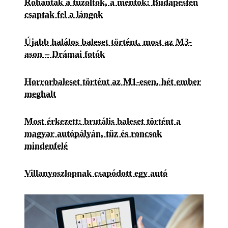
Rohantak a tűzoltók, a mentők: Budapesten
csaptak fel a lángok
Újabb halálos baleset történt, most az M3-
ason – Drámai fotók
Horrorbaleset történt az M1-esen, hét ember
meghalt
Most érkezett: brutális baleset történt a
magyar autópályán, tűz és roncsok
mindenfelé
Villanyoszlopnak csapódott egy autó