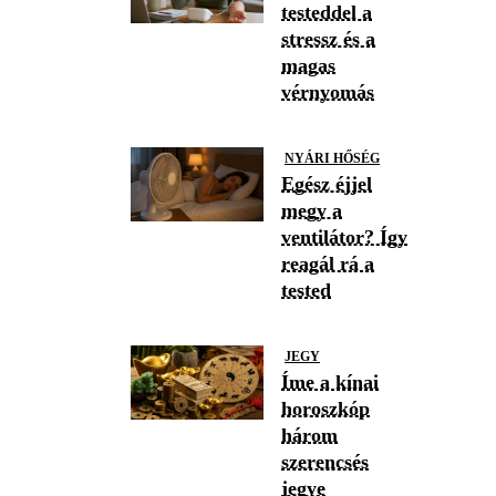
testeddel a
stressz és a
magas
vérnyomás
NYÁRI HŐSÉG
Egész éjjel
megy a
ventilátor? Így
reagál rá a
tested
JEGY
Íme a kínai
horoszkóp
három
szerencsés
jegye