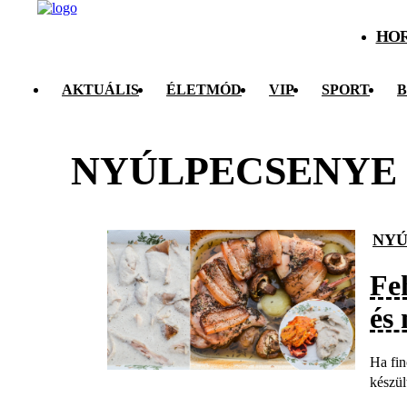
HO
AKTUÁLIS
ÉLETMÓD
VIP
SPORT
B
NYÚLPECSENYE
NYÚ
Fe
és
Ha fin
készül