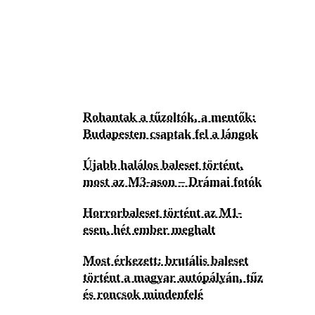
Rohantak a tűzoltók, a mentők:
Budapesten csaptak fel a lángok
Újabb halálos baleset történt,
most az M3-ason – Drámai fotók
Horrorbaleset történt az M1-
esen, hét ember meghalt
Most érkezett: brutális baleset
történt a magyar autópályán, tűz
és roncsok mindenfelé