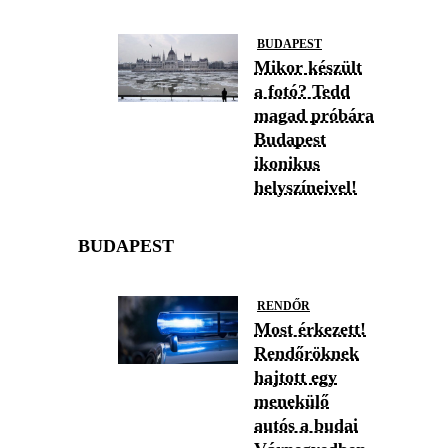
BUDAPEST
Mikor készült
a fotó? Tedd
magad próbára
Budapest
ikonikus
helyszíneivel!
BUDAPEST
RENDŐR
Most érkezett!
Rendőröknek
hajtott egy
menekülő
autós a budai