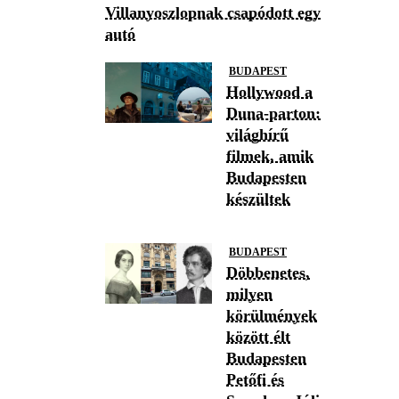
Villanyoszlopnak csapódott egy
autó
BUDAPEST
Hollywood a
Duna-parton:
világhírű
filmek, amik
Budapesten
készültek
BUDAPEST
Döbbenetes,
milyen
körülmények
között élt
Budapesten
Petőfi és