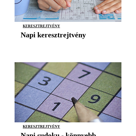
KERESZTREJTVÉNY
Napi keresztrejtvény
KERESZTREJTVÉNY
Napi sudoku - könnyebb