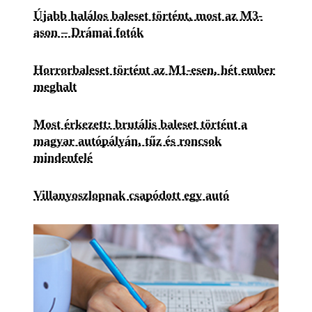
Újabb halálos baleset történt, most az M3-
ason – Drámai fotók
Horrorbaleset történt az M1-esen, hét ember
meghalt
Most érkezett: brutális baleset történt a
magyar autópályán, tűz és roncsok
mindenfelé
Villanyoszlopnak csapódott egy autó