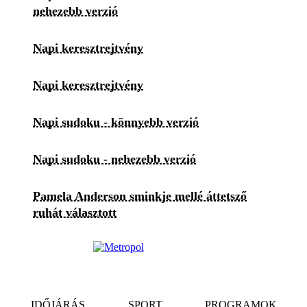
nehezebb verzió
Napi keresztrejtvény
Napi keresztrejtvény
Napi sudoku - könnyebb verzió
Napi sudoku - nehezebb verzió
Pamela Anderson sminkje mellé áttetsző
ruhát választott
IDŐJÁRÁS
SPORT
PROGRAMOK