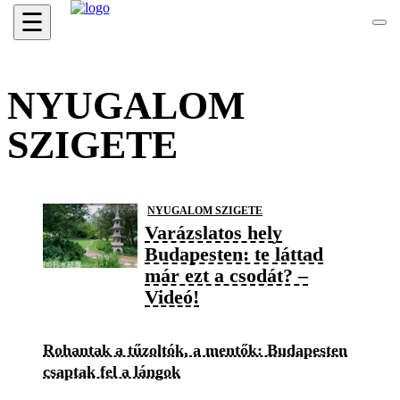
☰
NYUGALOM
SZIGETE
NYUGALOM SZIGETE
Varázslatos hely
Budapesten: te láttad
már ezt a csodát? –
Videó!
Rohantak a tűzoltók, a mentők: Budapesten
csaptak fel a lángok