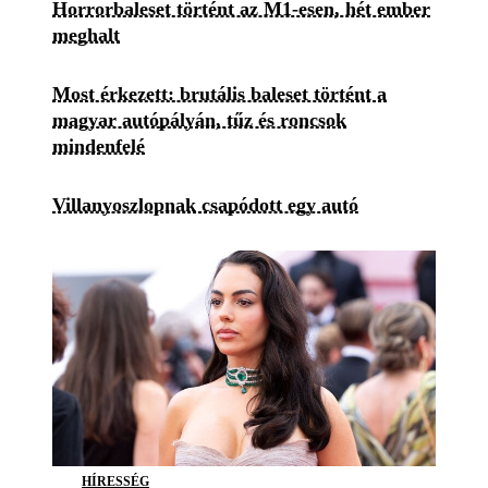
Horrorbaleset történt az M1-esen, hét ember
meghalt
Most érkezett: brutális baleset történt a
magyar autópályán, tűz és roncsok
mindenfelé
Villanyoszlopnak csapódott egy autó
HÍRESSÉG