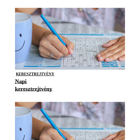
KERESZTREJTVÉNY
Napi
keresztrejtvény