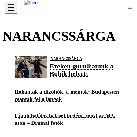
☰
NARANCSSÁRGA
NARANCSSÁRGA
Ezeken gurulhatunk a
Bubik helyett
Rohantak a tűzoltók, a mentők: Budapesten
csaptak fel a lángok
Újabb halálos baleset történt, most az M3-
ason – Drámai fotók