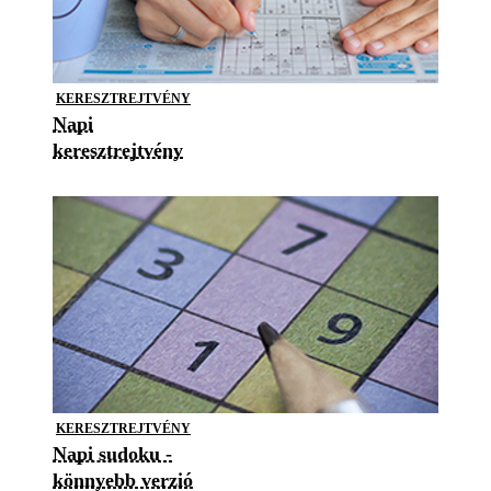
KERESZTREJTVÉNY
Napi
keresztrejtvény
KERESZTREJTVÉNY
Napi sudoku -
könnyebb verzió