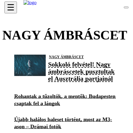
☰
NAGY ÁMBRÁSCET
NAGY ÁMBRÁSCET
Sokkoló felvétel! Nagy
ámbráscetek pusztultak
el Ausztrália partjainál
Rohantak a tűzoltók, a mentők: Budapesten
csaptak fel a lángok
Újabb halálos baleset történt, most az M3-
ason – Drámai fotók