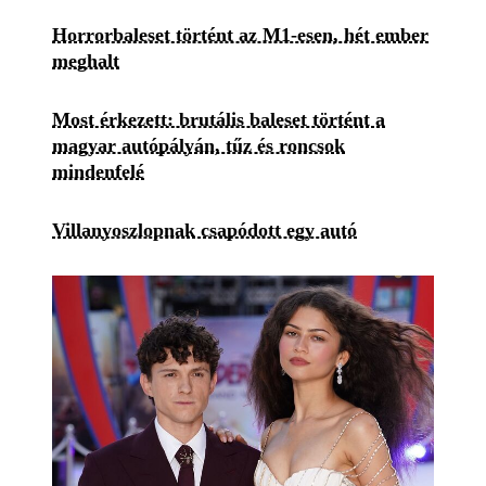
Horrorbaleset történt az M1-esen, hét ember
meghalt
Most érkezett: brutális baleset történt a
magyar autópályán, tűz és roncsok
mindenfelé
Villanyoszlopnak csapódott egy autó