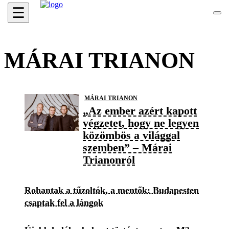
☰
MÁRAI TRIANON
MÁRAI TRIANON
„Az ember azért kapott
végzetet, hogy ne legyen
közömbös a világgal
szemben” – Márai
Trianonról
Rohantak a tűzoltók, a mentők: Budapesten
csaptak fel a lángok