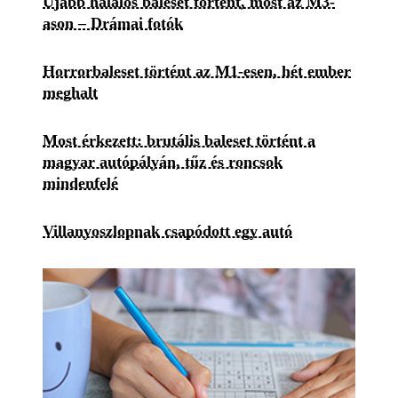
Újabb halálos baleset történt, most az M3-
ason – Drámai fotók
Horrorbaleset történt az M1-esen, hét ember
meghalt
Most érkezett: brutális baleset történt a
magyar autópályán, tűz és roncsok
mindenfelé
Villanyoszlopnak csapódott egy autó