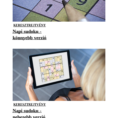
KERESZTREJTVÉNY
Napi sudoku -
könnyebb verzió
KERESZTREJTVÉNY
Napi sudoku -
nehezebb verzió