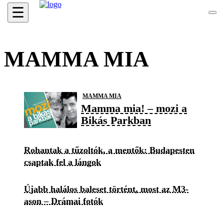
☰
MAMMA MIA
MAMMA MIA
Mamma mia! – mozi a
Bikás Parkban
Rohantak a tűzoltók, a mentők: Budapesten
csaptak fel a lángok
Újabb halálos baleset történt, most az M3-
ason – Drámai fotók