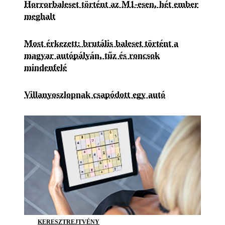
Horrorbaleset történt az M1-esen, hét ember
meghalt
Most érkezett: brutális baleset történt a
magyar autópályán, tűz és roncsok
mindenfelé
Villanyoszlopnak csapódott egy autó
KERESZTREJTVÉNY