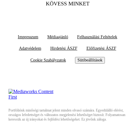
KÖVESS MINKET
Impresszum
Médiaajánló
Felhasználási Feltételek
Adatvédelem
Hirdetési ÁSZF
Előfizetési ÁSZF
Cookie Szabályzatok
Sütibeállítások
Portfóliónk minőségi tartalmat jelent minden olvasó számára. Egyedülálló elérést,
országos lefedettséget és változatos megjelenési lehetőséget biztosít. Folyamatosan
keressük az új irányokat és fejlődési lehetőségeket. Ez jövőnk záloga.