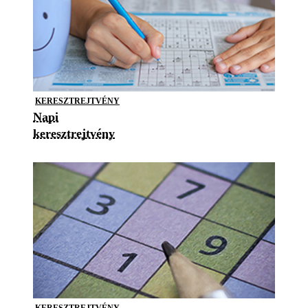
KERESZTREJTVÉNY
Napi
keresztrejtvény
KERESZTREJTVÉNY