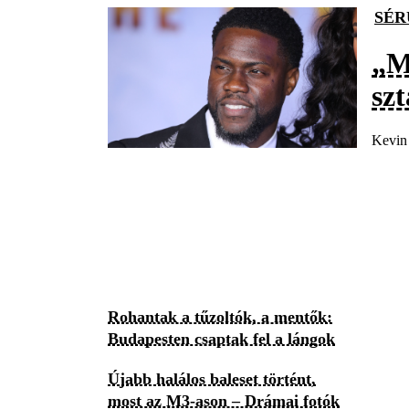
SÉR
„M
szt
Kevin 
Rohantak a tűzoltók, a mentők:
Budapesten csaptak fel a lángok
Újabb halálos baleset történt,
most az M3-ason – Drámai fotók