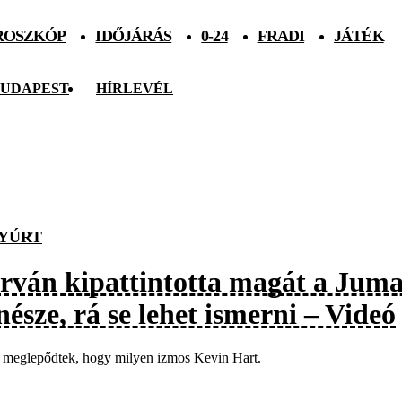
ROSZKÓP
IDŐJÁRÁS
0-24
FRADI
JÁTÉK
UDAPEST
HÍRLEVÉL
YÚRT
rván kipattintotta magát a Juma
nésze, rá se lehet ismerni – Videó
 meglepődtek, hogy milyen izmos Kevin Hart.