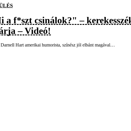
ÜLÉS
i a f*szt csinálok?" – kerekessz
árja – Videó!
Darnell Hart amerikai humorista, színész jól elbánt magával…