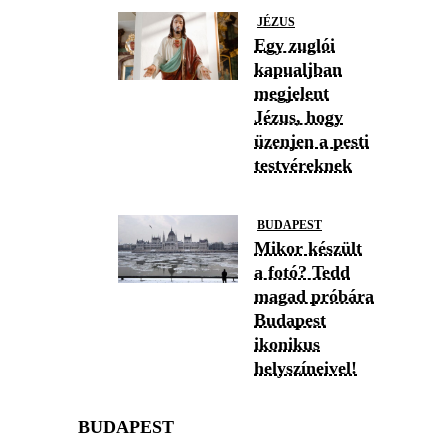
JÉZUS
Egy zuglói
kapualjban
megjelent
Jézus, hogy
üzenjen a pesti
testvéreknek
BUDAPEST
Mikor készült
a fotó? Tedd
magad próbára
Budapest
ikonikus
helyszíneivel!
BUDAPEST