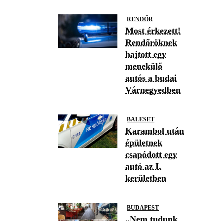
RENDŐR
Most érkezett!
Rendőröknek
hajtott egy
menekülő
autós a budai
Várnegyedben
BALESET
Karambol után
épületnek
csapódott egy
autó az I.
kerületben
BUDAPEST
„Nem tudunk