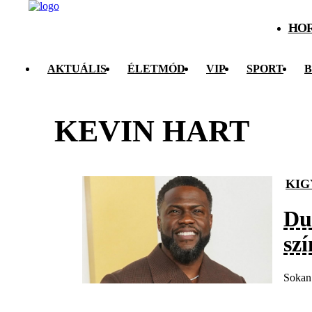
HO
AKTUÁLIS
ÉLETMÓD
VIP
SPORT
B
KEVIN HART
KIG
Du
szí
Sokan