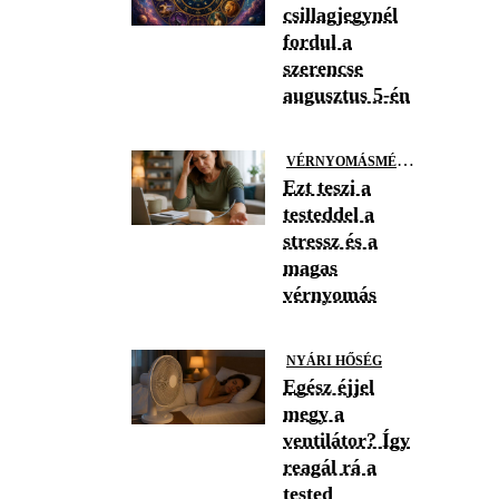
csillagjegynél
fordul a
szerencse
augusztus 5-én
V
ÉRNYOMÁSMÉRÉS
Ezt teszi a
testeddel a
stressz és a
magas
vérnyomás
NYÁRI HŐSÉG
Egész éjjel
megy a
ventilátor? Így
reagál rá a
tested