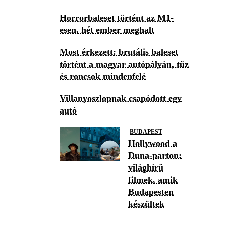
Horrorbaleset történt az M1-
esen, hét ember meghalt
Most érkezett: brutális baleset
történt a magyar autópályán, tűz
és roncsok mindenfelé
Villanyoszlopnak csapódott egy
autó
BUDAPEST
Hollywood a
Duna-parton:
világhírű
filmek, amik
Budapesten
készültek