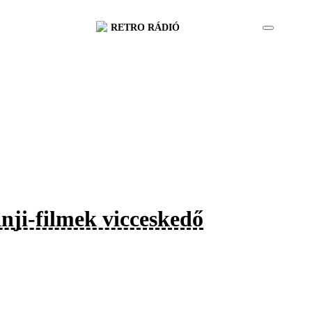
RETRO RÁDIÓ
nji-filmek vicceskedő