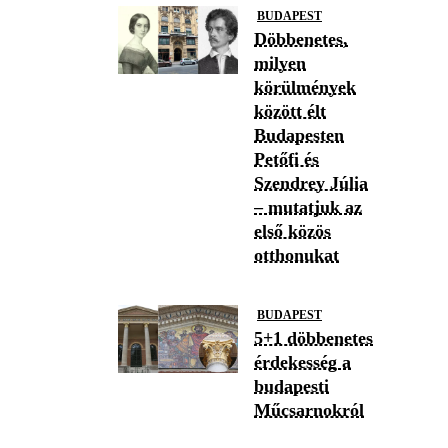
BUDAPEST
Döbbenetes,
milyen
körülmények
között élt
Budapesten
Petőfi és
Szendrey Júlia
– mutatjuk az
első közös
otthonukat
BUDAPEST
5+1 döbbenetes
érdekesség a
budapesti
Műcsarnokról