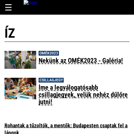
☰
ÍZ
OMÉK2023
Nekünk az OMÉK2023 - Galéria!
CSILLAGJEGY
Íme a legválogatósabb
csillagjegyek, velük nehéz dűlőre
jutni!
Rohantak a tűzoltók, a mentők: Budapesten csaptak fel a
lángok