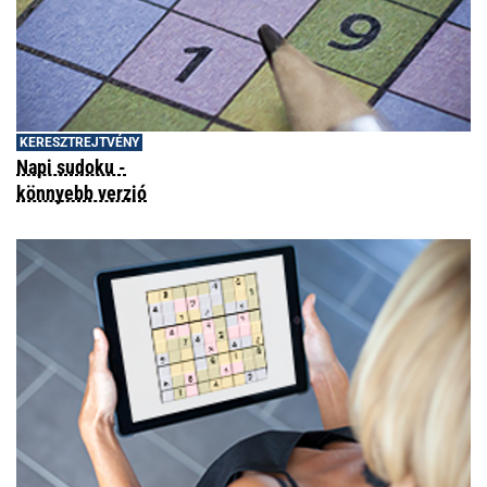
KERESZTREJTVÉNY
Napi sudoku -
könnyebb verzió