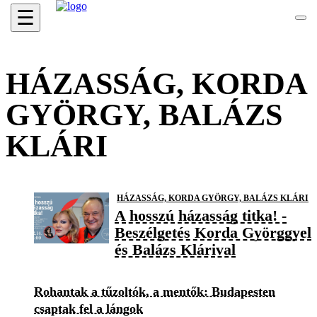
☰
HÁZASSÁG, KORDA
GYÖRGY, BALÁZS
KLÁRI
HÁZASSÁG, KORDA GYÖRGY, BALÁZS KLÁRI
A hosszú házasság titka! -
Beszélgetés Korda Györggyel
és Balázs Klárival
Rohantak a tűzoltók, a mentők: Budapesten
csaptak fel a lángok