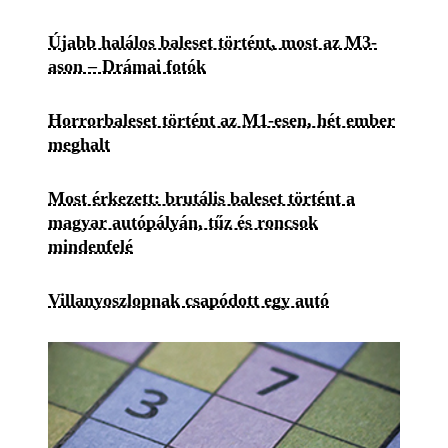
Újabb halálos baleset történt, most az M3-
ason – Drámai fotók
Horrorbaleset történt az M1-esen, hét ember
meghalt
Most érkezett: brutális baleset történt a
magyar autópályán, tűz és roncsok
mindenfelé
Villanyoszlopnak csapódott egy autó