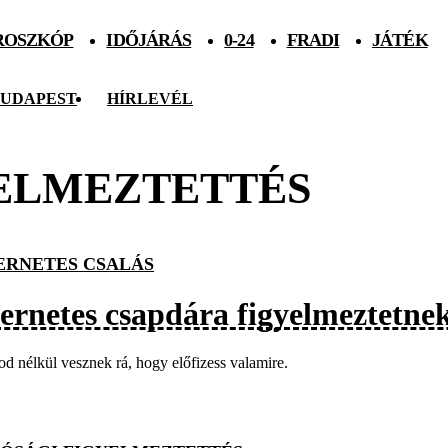
ROSZKÓP
IDŐJÁRÁS
0-24
FRADI
JÁTÉK
UDAPEST
HÍRLEVÉL
ELMEZTETTÉS
ERNETES CSALÁS
ternetes csapdára figyelmeztetne
od nélkül vesznek rá, hogy előfizess valamire.