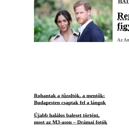
HAT
Re
fi
Az Ame
Rohantak a tűzoltók, a mentők:
Budapesten csaptak fel a lángok
Újabb halálos baleset történt,
most az M3-ason – Drámai fotók