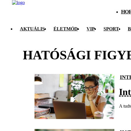
HO
AKTUÁLIS
ÉLETMÓD
VIP
SPORT
B
HATÓSÁGI FIGY
INT
In
A tudt