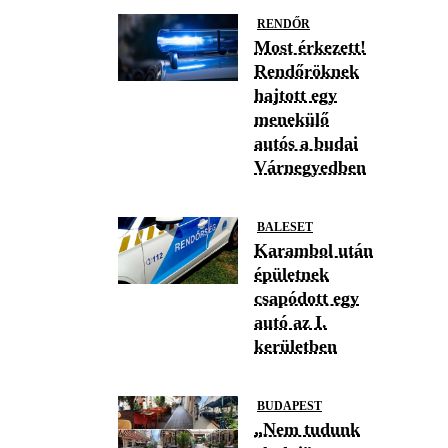
RENDŐR
Most érkezett!
Rendőröknek
hajtott egy
menekülő
autós a budai
Várnegyedben
BALESET
Karambol után
épületnek
csapódott egy
autó az I.
kerületben
BUDAPEST
„Nem tudunk