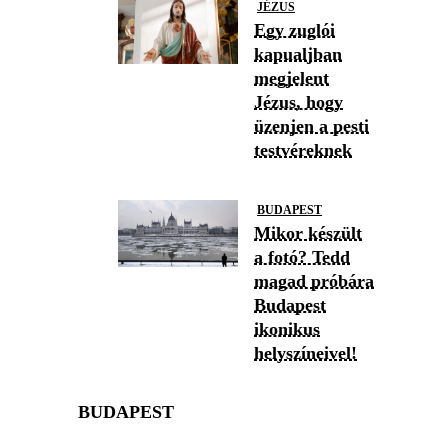
JÉZUS
Egy zuglói
kapualjban
megjelent
Jézus, hogy
üzenjen a pesti
testvéreknek
BUDAPEST
Mikor készült
a fotó? Tedd
magad próbára
Budapest
ikonikus
helyszíneivel!
BUDAPEST