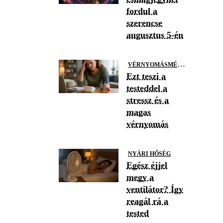
fordul a
szerencse
augusztus 5-én
V
ÉRNYOMÁSMÉRÉS
Ezt teszi a
testeddel a
stressz és a
magas
vérnyomás
NYÁRI HŐSÉG
Egész éjjel
megy a
ventilátor? Így
reagál rá a
tested