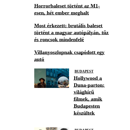
Horrorbaleset történt az M1-
esen, hét ember meghalt
Most érkezett: brutális baleset
történt a magyar autópályán, tűz
és roncsok mindenfelé
Villanyoszlopnak csapódott egy
autó
BUDAPEST
Hollywood a
Duna-parton:
világhírű
filmek, amik
Budapesten
készültek