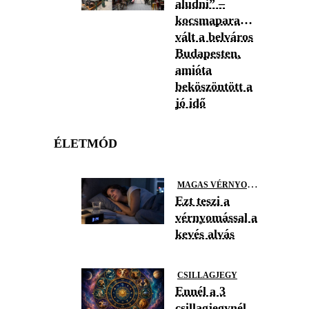
aludni” –
kocsmaparadicsommá
vált a belváros
Budapesten,
amióta
beköszöntött a
jó idő
ÉLETMÓD
M
AGAS VÉRNYOMÁS
Ezt teszi a
vérnyomással a
kevés alvás
CSILLAGJEGY
Ennél a 3
csillagjegynél