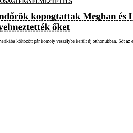
ÓSÁGI FIGYELMEZTETTÉS
ndőrök kopogtattak Meghan és Ha
gyelmeztették őket
rikába költözött pár komoly veszélybe került új otthonukban. Sőt az e