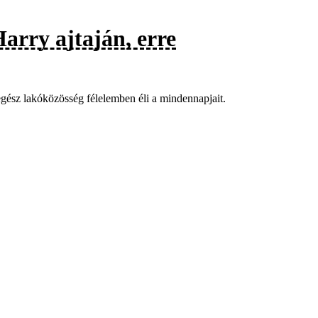
rry ajtaján, erre
gész lakóközösség félelemben éli a mindennapjait.