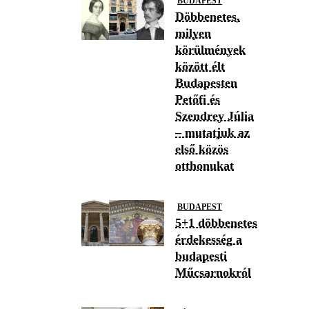
BUDAPEST
Döbbenetes,
milyen
körülmények
között élt
Budapesten
Petőfi és
Szendrey Júlia
– mutatjuk az
első közös
otthonukat
BUDAPEST
5+1 döbbenetes
érdekesség a
budapesti
Műcsarnokról