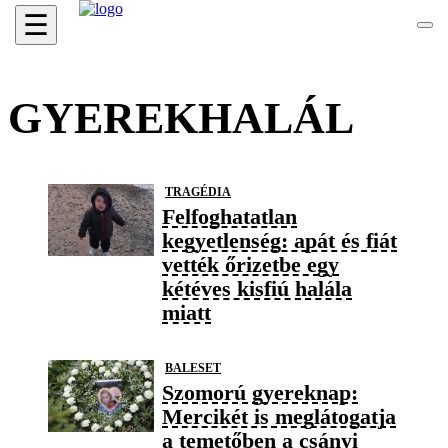
☰
GYEREKHALÁL
TRAGÉDIA
Felfoghatatlan
kegyetlenség: apát és fiát
vették őrizetbe egy
kétéves kisfiú halála
miatt
BALESET
Szomorú gyereknap:
Mercikét is meglátogatja
a temetőben a csányi