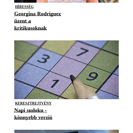
HÍRESSÉG
Georgina Rodriguez
üzent a
kritikusoknak
KERESZTREJTVÉNY
Napi sudoku -
könnyebb verzió