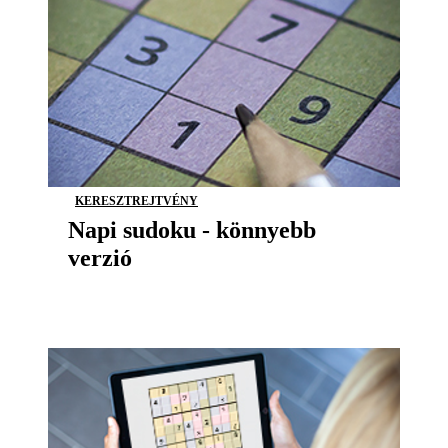
KERESZTREJTVÉNY
Napi sudoku - könnyebb
verzió