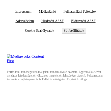
Impresszum
Médiaajánló
Felhasználási Feltételek
Adatvédelem
Hirdetési ÁSZF
Előfizetési ÁSZF
Cookie Szabályzatok
Sütibeállítások
Portfóliónk minőségi tartalmat jelent minden olvasó számára. Egyedülálló elérést,
országos lefedettséget és változatos megjelenési lehetőséget biztosít. Folyamatosan
keressük az új irányokat és fejlődési lehetőségeket. Ez jövőnk záloga.