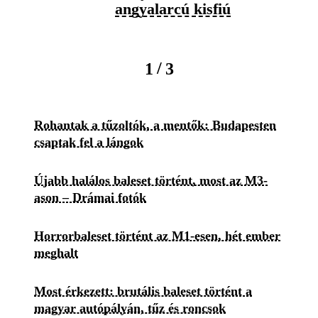
angyalarcú kisfiú
/
1
3
Rohantak a tűzoltók, a mentők: Budapesten
csaptak fel a lángok
Újabb halálos baleset történt, most az M3-
ason – Drámai fotók
Horrorbaleset történt az M1-esen, hét ember
meghalt
Most érkezett: brutális baleset történt a
magyar autópályán, tűz és roncsok