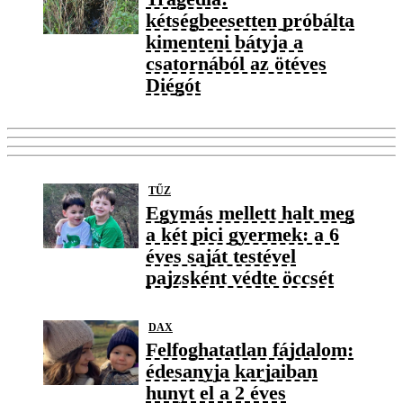
kétségbeesetten próbálta
kimenteni bátyja a
csatornából az ötéves
Diégót
TŰZ
Egymás mellett halt meg
a két pici gyermek: a 6
éves saját testével
pajzsként védte öccsét
DAX
Felfoghatatlan fájdalom:
édesanyja karjaiban
hunyt el a 2 éves