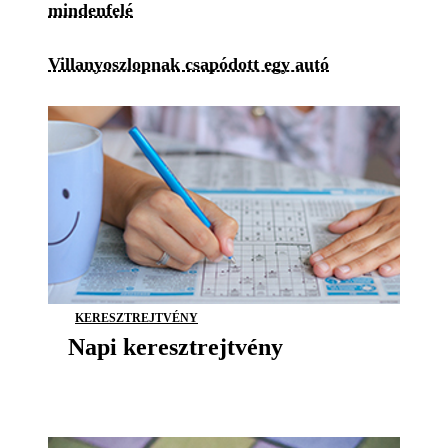
mindenfelé
Villanyoszlopnak csapódott egy autó
KERESZTREJTVÉNY
Napi keresztrejtvény