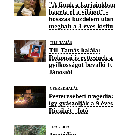
"A fiunk a karjainkban
hagyta el a világot" -
hosszas küzdelem után
meghalt a 3 éves kisfiú
TILL TAMÁS
Till Tamás halála:
Rokonai is rettegnek a
gyilkosságot bevalló F.
Jánostól
GYEREKHALÁL
Pesterzsébeti tragédia:
így gyászolják a 9 éves
Ricsikét - fotó
TRAGÉDIA
Tragédia: