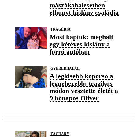
mászókabalesetben
elhunyt kislány családja
TRAGÉDIA
Most kaptuk: meghalt
egy kétéves kislány a
forró autóban
GYEREKHALÁL
A legkisebb koporsó a
legnehezebb: tragikus
módon vesztette életét a
9 hónapos Oliver
ZACHARY