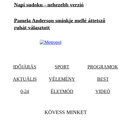
Napi sudoku - nehezebb verzió
Pamela Anderson sminkje mellé áttetsző
ruhát választott
IDŐJÁRÁS
SPORT
PROGRAMOK
AKTUÁLIS
VÉLEMÉNY
BEST
0-24
ÉLETMÓD
VIDEÓ
KÖVESS MINKET