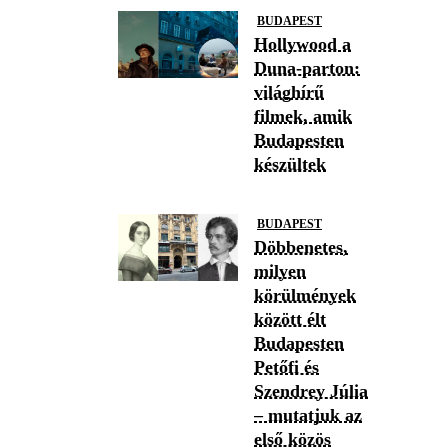
BUDAPEST
Hollywood a
Duna-parton:
világhírű
filmek, amik
Budapesten
készültek
BUDAPEST
Döbbenetes,
milyen
körülmények
között élt
Budapesten
Petőfi és
Szendrey Júlia
– mutatjuk az
első közös