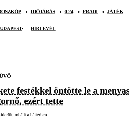
ROSZKÓP
IDŐJÁRÁS
0-24
FRADI
JÁTÉK
UDAPEST
HÍRLEVÉL
ÜVŐ
kete festékkel öntötte le a menya
ornő, ezért tette
iderült, mi állt a háttérben.