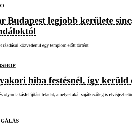
TÓ
r Budapest legjobb kerülete sinc
ndáloktól
t ráadásul közvetlenül egy templom előtt történt.
BSHOP
yakori hiba festésnél, így kerüld 
és olyan lakásfelújítási feladat, amelyet akár sajátkezűleg is elvégezhetü
NGÁLÁS