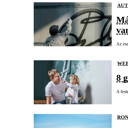
AU
Má
va
Az ese
WE
8 g
A fest
RO