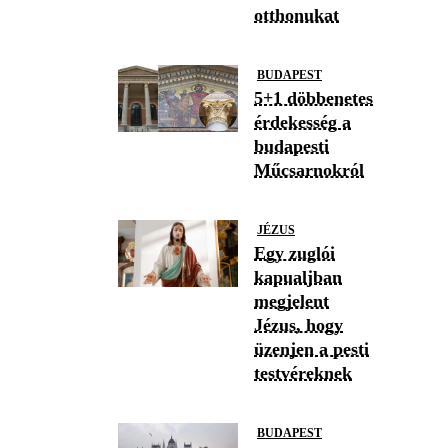
otthonukat
BUDAPEST
5+1 döbbenetes
érdekesség a
budapesti
Műcsarnokról
JÉZUS
Egy zuglói
kapualjban
megjelent
Jézus, hogy
üzenjen a pesti
testvéreknek
BUDAPEST