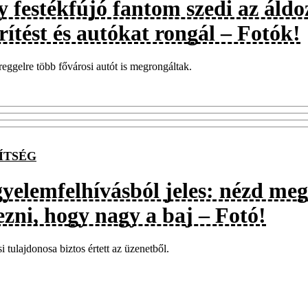
y festékfújó fantom szedi az áldo
ítést és autókat rongál – Fotók!
eggelre több fővárosi autót is megrongáltak.
ÍTSÉG
gyelemfelhívásból jeles: nézd me
ezni, hogy nagy a baj – Fotó!
i tulajdonosa biztos értett az üzenetből.