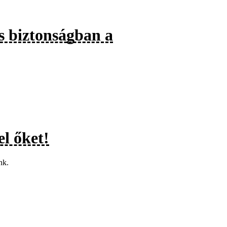
s biztonságban a
el őket!
nk.