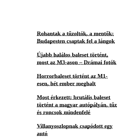
Rohantak a tűzoltók, a mentők:
Budapesten csaptak fel a lángok
Újabb halálos baleset történt,
most az M3-ason – Drámai fotók
Horrorbaleset történt az M1-
esen, hét ember meghalt
Most érkezett: brutális baleset
történt a magyar autópályán, tűz
és roncsok mindenfelé
Villanyoszlopnak csapódott egy
autó