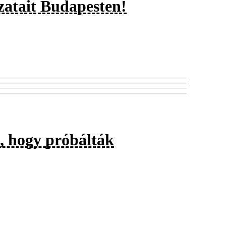
zatait Budapesten!
g, hogy próbálták