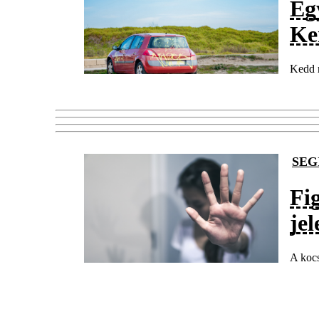
Eg
Ker
Kedd r
SEG
Fi
jel
A kocs