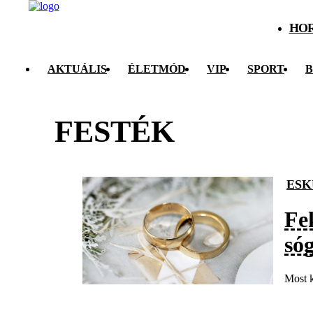
HO
AKTUÁLIS
ÉLETMÓD
VIP
SPORT
B
FESTÉK
ESK
Fe
sóg
Most k