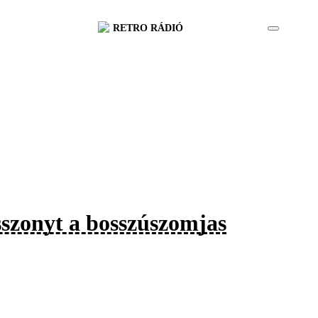
RETRO RÁDIÓ
sszonyt a bosszúszomjas