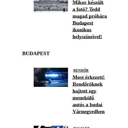
Mikor készült
a fotó? Tedd
magad próbára
Budapest
ikonikus
helyszíneivel!
BUDAPEST
RENDŐR
Most érkezett!
Rendőröknek
hajtott egy
menekülő
autós a budai
Várnegyedben