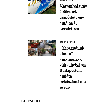
BALESET
Karambol után
épületnek
csapódott egy
autó az I.
kerületben
BUDAPEST
„Nem tudunk
aludni” –
kocsmaparadicsommá
vált a belváros
Budapesten,
amióta
beköszöntött a
jó idő
ÉLETMÓD