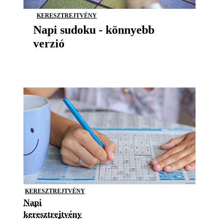
KERESZTREJTVÉNY
Napi sudoku - könnyebb
verzió
KERESZTREJTVÉNY
Napi
keresztrejtvény