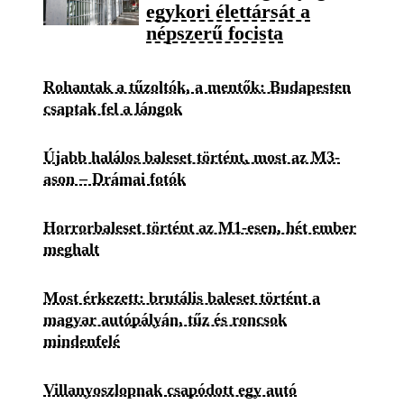
egykori élettársát a
népszerű focista
Rohantak a tűzoltók, a mentők: Budapesten
csaptak fel a lángok
Újabb halálos baleset történt, most az M3-
ason – Drámai fotók
Horrorbaleset történt az M1-esen, hét ember
meghalt
Most érkezett: brutális baleset történt a
magyar autópályán, tűz és roncsok
mindenfelé
Villanyoszlopnak csapódott egy autó