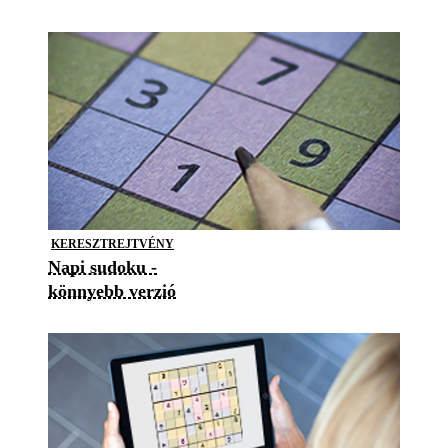
KERESZTREJTVÉNY
Napi sudoku -
könnyebb verzió