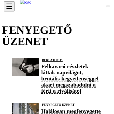
☰
FENYEGETŐ
ÜZENET
BÉRGYILKOS
Felkavaró részletek
láttak napvilágot,
brutális kegyetlenséggel
akart megszabadulni a
férfi a riválisától
FENYEGETŐ ÜZENET
Halálosan megfenyegette