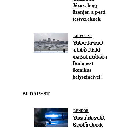
Jézus, hogy
üzenjen a pesti
testvéreknek
BUDAPEST
Mikor készült
a fotó? Tedd
magad próbára
Budapest
ikonikus
helyszíneivel!
BUDAPEST
RENDŐR
Most érkezett!
Rendőröknek