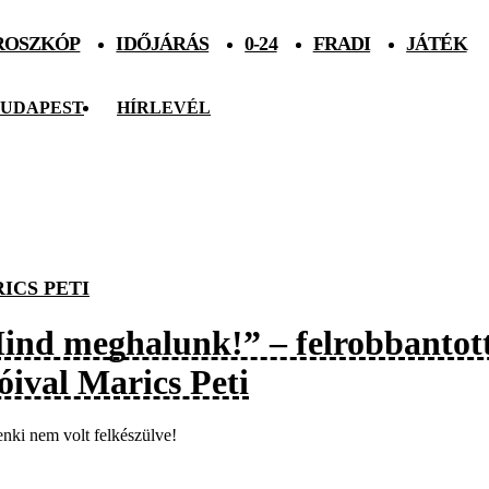
ROSZKÓP
IDŐJÁRÁS
0-24
FRADI
JÁTÉK
UDAPEST
HÍRLEVÉL
ICS PETI
ind meghalunk!” – felrobbantotta
óival Marics Peti
enki nem volt felkészülve!