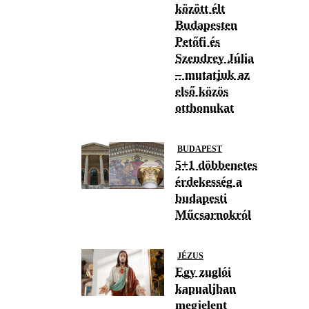
között élt
Budapesten
Petőfi és
Szendrey Júlia
– mutatjuk az
első közös
otthonukat
BUDAPEST
5+1 döbbenetes
érdekesség a
budapesti
Műcsarnokról
JÉZUS
Egy zuglói
kapualjban
megjelent