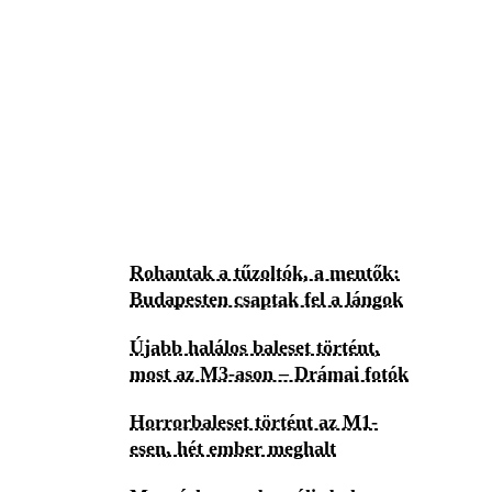
Rohantak a tűzoltók, a mentők:
Budapesten csaptak fel a lángok
Újabb halálos baleset történt,
most az M3-ason – Drámai fotók
Horrorbaleset történt az M1-
esen, hét ember meghalt