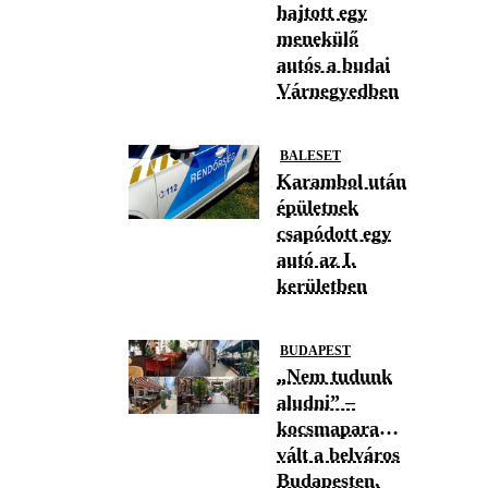
hajtott egy
menekülő
autós a budai
Várnegyedben
BALESET
Karambol után
épületnek
csapódott egy
autó az I.
kerületben
BUDAPEST
„Nem tudunk
aludni” –
kocsmaparadicsommá
vált a belváros
Budapesten,