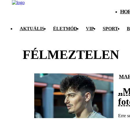
HO
AKTUÁLIS
ÉLETMÓD
VIP
SPORT
B
FÉLMEZTELEN
MAR
„M
fot
Erre s