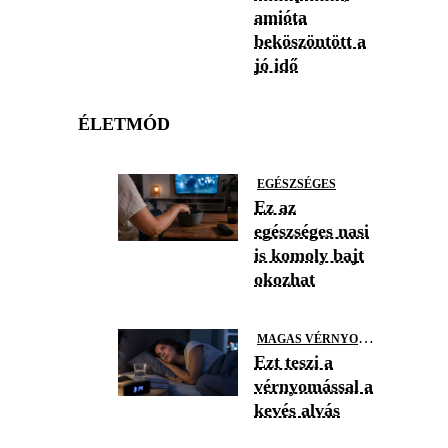
amióta
beköszöntött a
jó idő
ÉLETMÓD
EGÉSZSÉGES
Ez az
egészséges nasi
is komoly bajt
okozhat
M
AGAS VÉRNYOMÁS
Ezt teszi a
vérnyomással a
kevés alvás