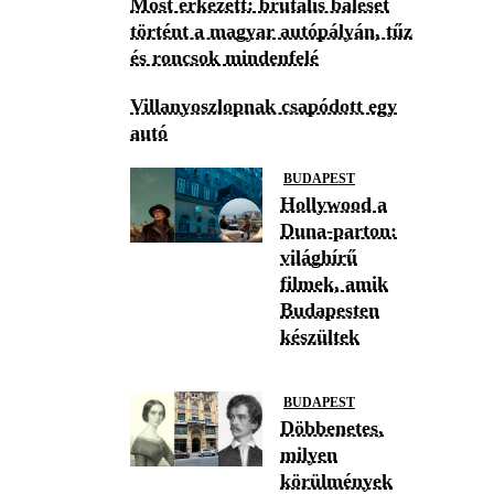
Most érkezett: brutális baleset
történt a magyar autópályán, tűz
és roncsok mindenfelé
Villanyoszlopnak csapódott egy
autó
BUDAPEST
Hollywood a
Duna-parton:
világhírű
filmek, amik
Budapesten
készültek
BUDAPEST
Döbbenetes,
milyen
körülmények