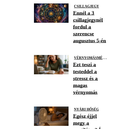
CSILLAGJEGY
Ennél a 3
csillagjegynél
fordul a
szerencse
augusztus 5-én
V
ÉRNYOMÁSMÉRÉS
Ezt teszi a
testeddel a
stressz és a
magas
vérnyomás
NYÁRI HŐSÉG
Egész éjjel
megy a